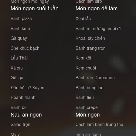
Mon ngon moi ngay
Cách làm siro
Món ngon cuối tuần
Món ngon dễ làm
Bánh pizza
Xoài lắc
Bánh kem
Bánh mì nướng muối ớt
Gà quay
Khoai tây chiên
Chè khúc bạch
Bánh tráng trộn
Lẩu Thái
Kem xôi
Xá xíu
Kem chuối
Gỏi gà
Bánh rán Doreamon
Đậu hũ Tứ Xuyên
Bánh bông lan
Hoành thánh
Bánh tiêu
Bánh bò
Bánh crepe
Nấu ăn ngon
Món ngon
Salad trộn
Cách làm bánh trung thu
Mỳ ý
món ăn ngon