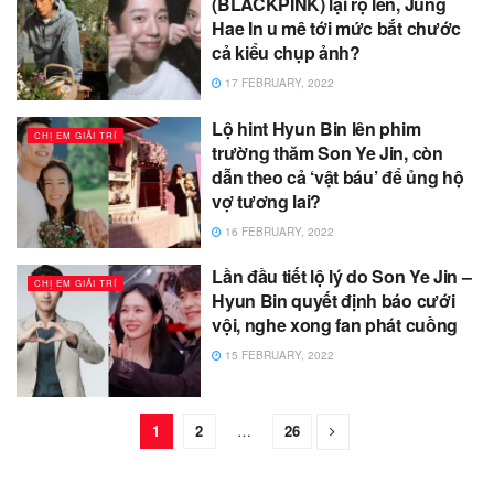
(BLACKPINK) lại rộ lên, Jung
Hae In u mê tới mức bắt chước
cả kiểu chụp ảnh?
17 FEBRUARY, 2022
Lộ hint Hyun Bin lên phim
CHỊ EM GIẢI TRÍ
trường thăm Son Ye Jin, còn
dẫn theo cả ‘vật báu’ để ủng hộ
vợ tương lai?
16 FEBRUARY, 2022
Lần đầu tiết lộ lý do Son Ye Jin –
CHỊ EM GIẢI TRÍ
Hyun Bin quyết định báo cưới
vội, nghe xong fan phát cuồng
15 FEBRUARY, 2022
1
2
…
26