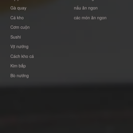
Gà quay
nấu ăn ngon
Cá kho
các món ăn ngon
Cơm cuộn
Sushi
Vịt nướng
Cách kho cá
Kim bắp
Bò nướng