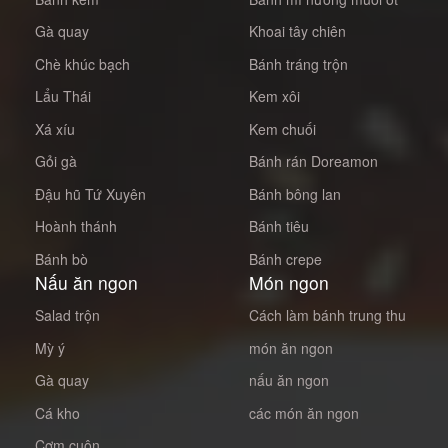
Gà quay
Khoai tây chiên
Chè khúc bạch
Bánh tráng trộn
Lẩu Thái
Kem xôi
Xá xíu
Kem chuối
Gỏi gà
Bánh rán Doreamon
Đậu hũ Tứ Xuyên
Bánh bông lan
Hoành thánh
Bánh tiêu
Bánh bò
Bánh crepe
Nấu ăn ngon
Món ngon
Salad trộn
Cách làm bánh trung thu
Mỳ ý
món ăn ngon
Gà quay
nấu ăn ngon
Cá kho
các món ăn ngon
Cơm cuộn