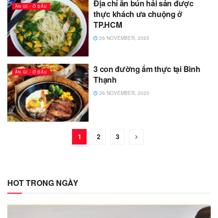
Địa chỉ ăn bún hải sản được
ĂN GÌ - Ở ĐÂU
thực khách ưa chuộng ở
TP.HCM
26 NOVEMBER, 2020
3 con đường ẩm thực tại Bình
ĂN GÌ - Ở ĐÂU
Thạnh
26 NOVEMBER, 2020
1
2
3
HOT TRONG NGÀY