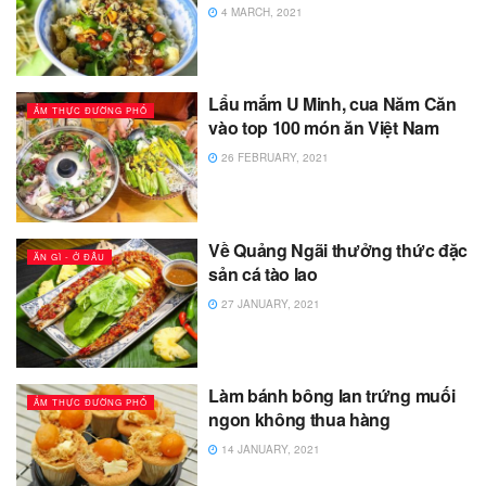
4 MARCH, 2021
Lẩu mắm U Minh, cua Năm Căn
ẨM THỰC ĐƯỜNG PHỐ
vào top 100 món ăn Việt Nam
26 FEBRUARY, 2021
Về Quảng Ngãi thưởng thức đặc
ĂN GÌ - Ở ĐÂU
sản cá tào lao
27 JANUARY, 2021
Làm bánh bông lan trứng muối
ẨM THỰC ĐƯỜNG PHỐ
ngon không thua hàng
14 JANUARY, 2021