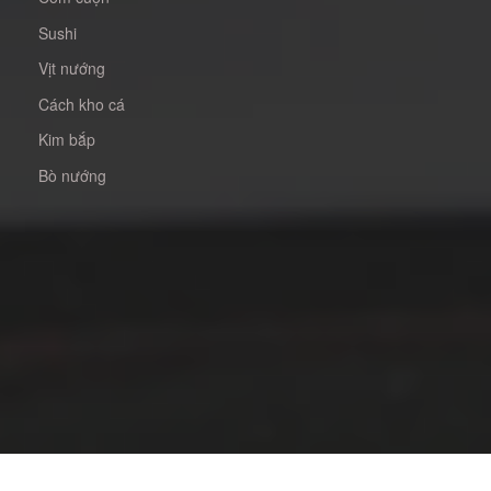
Sushi
Vịt nướng
Cách kho cá
Kim bắp
Bò nướng