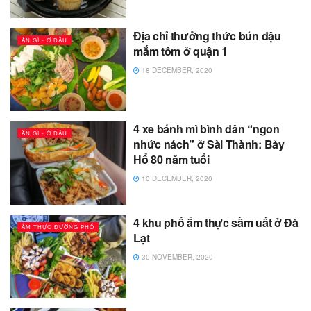
Địa chỉ thưởng thức bún đậu
ĂN GÌ - Ở ĐÂU
mắm tôm ở quận 1
18 DECEMBER, 2020
4 xe bánh mì bình dân “ngon
ĂN GÌ - Ở ĐÂU
nhức nách” ở Sài Thành: Bảy
Hổ 80 năm tuổi
10 DECEMBER, 2020
4 khu phố ẩm thực sầm uất ở Đà
ẨM THỰC ĐƯỜNG PHỐ
Lạt
30 NOVEMBER, 2020