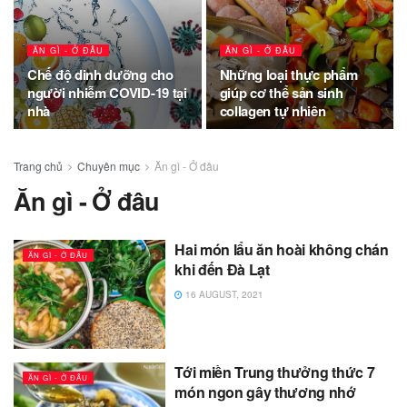
ĂN GÌ - Ở ĐÂU
ĂN GÌ - Ở ĐÂU
Chế độ dinh dưỡng cho
Những loại thực phẩm
người nhiễm COVID-19 tại
giúp cơ thể sản sinh
nhà
collagen tự nhiên
Trang chủ
Chuyên mục
Ăn gì - Ở đâu
Ăn gì - Ở đâu
Hai món lẩu ăn hoài không chán
ĂN GÌ - Ở ĐÂU
khi đến Đà Lạt
16 AUGUST, 2021
Tới miền Trung thưởng thức 7
ĂN GÌ - Ở ĐÂU
món ngon gây thương nhớ