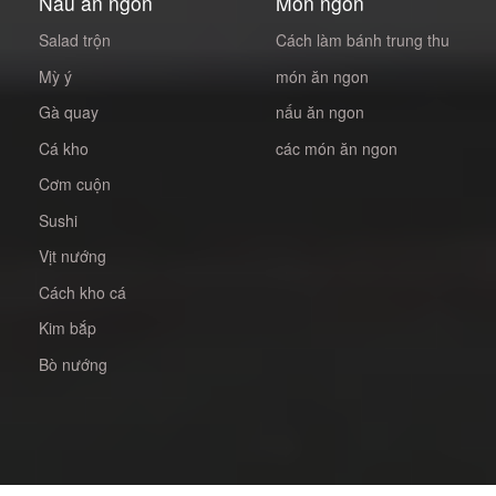
Nấu ăn ngon
Món ngon
Salad trộn
Cách làm bánh trung thu
Mỳ ý
món ăn ngon
Gà quay
nấu ăn ngon
Cá kho
các món ăn ngon
Cơm cuộn
Sushi
Vịt nướng
Cách kho cá
Kim bắp
Bò nướng