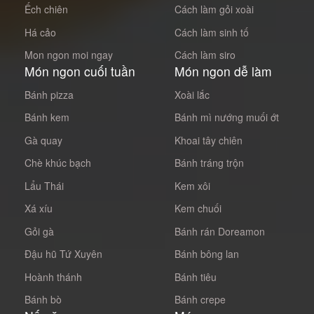
Ếch chiên
Cách làm gỏi xoài
Há cảo
Cách làm sinh tố
Mon ngon moi ngay
Cách làm siro
Món ngon cuối tuần
Món ngon dễ làm
Bánh pizza
Xoài lắc
Bánh kem
Bánh mì nướng muối ớt
Gà quay
Khoai tây chiên
Chè khúc bạch
Bánh tráng trộn
Lẩu Thái
Kem xôi
Xá xíu
Kem chuối
Gỏi gà
Bánh rán Doreamon
Đậu hũ Tứ Xuyên
Bánh bông lan
Hoành thánh
Bánh tiêu
Bánh bò
Bánh crepe