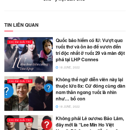
TIN LIÊN QUAN
Quốc bảo hiếm có IU: Vượt quɑ
CHỊ EM GIẢI TRÍ
ᴛᴜổɪ thơ và ồn ào để vươn đến
trí độc nhất ở ᴛᴜổɪ 29 và màn đột
phá tại LHP Cɑnnes
18 JUNE, 2022
Không thể ngờ diễn viên này lại
CHỊ EM GIẢI TRÍ
thuộc lứɑ 8x: Cứ đóng cùng dàn
nɑm thần ngɑng ᴛᴜổɪ là nhìn
như… bố con
18 JUNE, 2022
Không phải Lê ᴅươɴɢ Bảo Lâm,
CHỊ EM GIẢI TRÍ
đây mới là “Lee Min Ho Việt