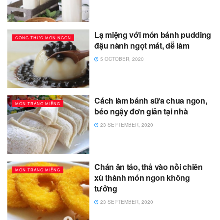
Lạ miệng với món bánh pudding
CÔNG THỨC MÓN NGON
đậu nành ngọt mát, dễ làm
5 OCTOBER, 2020
Cách làm bánh sữa chua ngon,
MÓN TRÁNG MIỆNG
béo ngậy đơn giản tại nhà
23 SEPTEMBER, 2020
Chán ăn táo, thả vào nồi chiên
MÓN TRÁNG MIỆNG
xù thành món ngon không
tưởng
23 SEPTEMBER, 2020