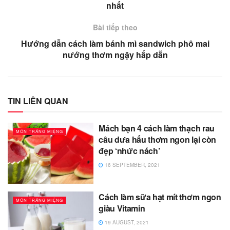
nhất
Bài tiếp theo
Hướng dẫn cách làm bánh mì sandwich phô mai
nướng thơm ngậy hấp dẫn
TIN LIÊN QUAN
Mách bạn 4 cách làm thạch rau
MÓN TRÁNG MIỆNG
câu dưa hấu thơm ngon lại còn
đẹp ‘nhức nách’
16 SEPTEMBER, 2021
Cách làm sữa hạt mít thơm ngon
MÓN TRÁNG MIỆNG
giàu Vitamin
19 AUGUST, 2021