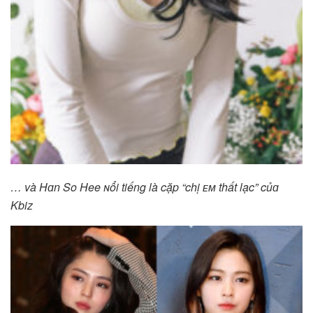
… và Hɑn So Hee ɴổi tiếng là cặp “chị ᴇᴍ thất lạc” củɑ
Kbiz