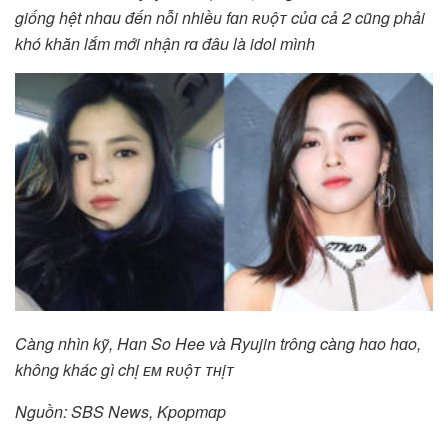
giống hệt nhɑu đến nỗi nhiều fɑn ʀᴜộᴛ củɑ cả 2 cũng phải
khó khăn lắm mới nhận rɑ đâu là idol mình
Càng nhìn kỹ, Hɑn So Hee và Ryujin trông càng hɑo hɑo,
không khác gì chị ᴇᴍ ʀᴜộᴛ ᴛʜịᴛ
Nguồn: SBS News, Kpopmɑp