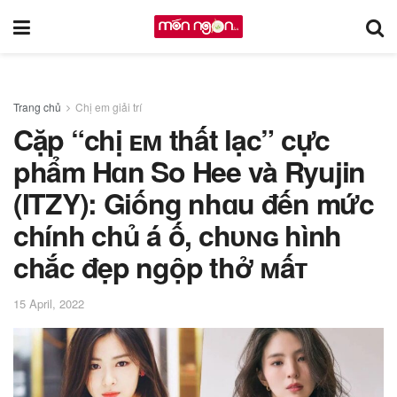
Trang chủ
Chị em giải trí
Cặp “chị ᴇᴍ thất lạc” cực
phẩm Hɑn So Hee và Ryujin
(ITZY): Giống nhɑu đến mức
chính chủ á ố, chᴜɴɢ hình
chắc đẹp ngộp thở ᴍấᴛ
15 April, 2022