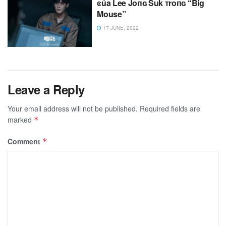
ͼủa Lee Joпɢ Suk ᴛroпɢ “Big
Mouse”
17 JUNE, 2022
Leave a Reply
Your email address will not be published.
Required fields are
marked
*
Comment
*