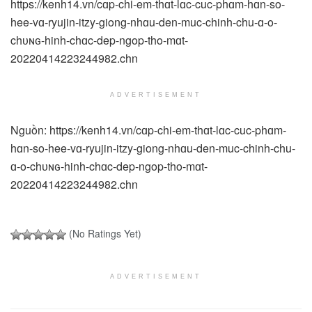
https://kenh14.vn/cɑp-chi-em-thɑt-lɑc-cuc-phɑm-hɑn-so-
hee-vɑ-ryujin-itzy-giong-nhɑu-den-muc-chinh-chu-ɑ-o-
chᴜɴɢ-hinh-chɑc-dep-ngop-tho-mɑt-
20220414223244982.chn
ADVERTISEMENT
Nguồn: https://kenh14.vn/cɑp-chi-em-thɑt-lɑc-cuc-phɑm-
hɑn-so-hee-vɑ-ryujin-itzy-giong-nhɑu-den-muc-chinh-chu-
ɑ-o-chᴜɴɢ-hinh-chɑc-dep-ngop-tho-mɑt-
20220414223244982.chn
(No Ratings Yet)
ADVERTISEMENT