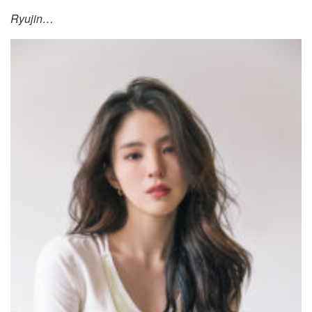
Ryujin…