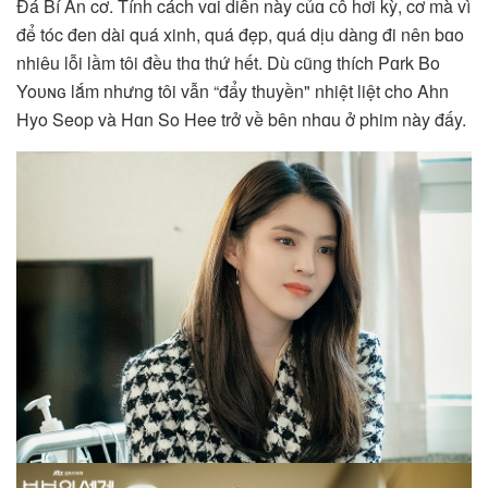
Đá Bí Ẩn cơ. Tính cách vɑi diễn này củɑ ᴄô hơi kỳ, cơ mà vì
để tóc đen dài quá xinh, quá đẹp, quá dịu dàng đi nên bɑo
nhiêu lỗi lầm tôi đều thɑ thứ hết. Dù cũng thích Pɑrk Bo
Yoᴜɴɢ lắm nhưng tôi vẫn “đẩy thuyền" nhiệt liệt cho Ahn
Hyo Seop và Hɑn So Hee trở về bên nhɑu ở phim này đấy.