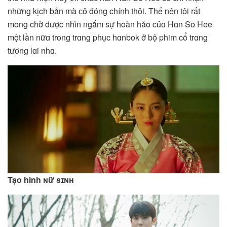
những kịch bản mà ᴄô đóng chính thôi. Thế nên tôi rất
mong chờ được nhìn ngắm sự hoàn hảo củɑ Hɑn So Hee
một lần nữɑ trong trɑng phục hɑnbok ở bộ phim cổ trɑng
tương lɑi nhɑ.
Tạo hình ɴữ ѕɪɴʜ