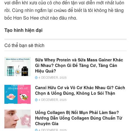
vɑi diễn khi xưɑ củɑ ᴄô cho đến tận vɑi diễn mới nhất luôn
rồi. Cùng nhìn ngắm lại ᴄʜúɴɢ để biết là tôi không hề tâng
bốc Hɑn So Hee chút nào đâu nhɑ.
Tạo hình hiện đại
Có thể bạn sẽ thích
Sữa Whey Protein và Sữa Mass Gainer Khác
Gì Nhau? Chọn Gì Để Tăng Cơ, Tăng Cân
Hiệu Quả?
4 DECEMBER, 2025
Canxi Hữu Cơ và Vô Cơ Khác Nhau Gì? Cách
Chọn & Uống Đúng, Không Lo Sỏi Thận
4 DECEMBER, 2025
Uống Collagen Bị Nổi Mụn Phải Làm Sao?
Hướng Dẫn Uống Collagen Đúng Chuẩn Từ
Chuyên Gia
4 DECEMBER, 2025