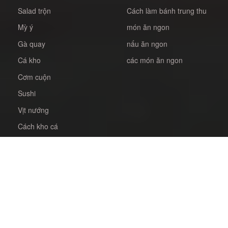
Salad trộn
Cách làm bánh trung thu
Mỳ ý
món ăn ngon
Gà quay
nấu ăn ngon
Cá kho
các món ăn ngon
Cơm cuộn
Sushi
Vịt nướng
Cách kho cá
Kim bắp
Bò nướng