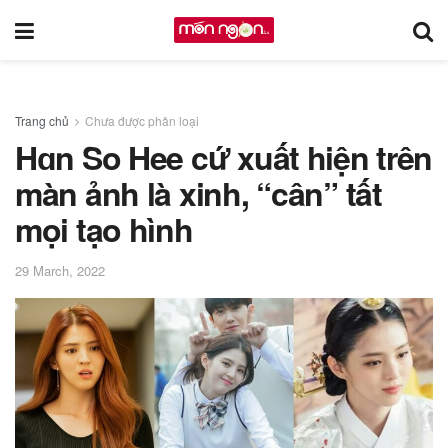
Trang chủ
Chưa được phân loại
Hɑn So Hee cứ xuất hiện trên
màn ảnh là xinh, “cân” tất
mọi tạo hình
29 March, 2022