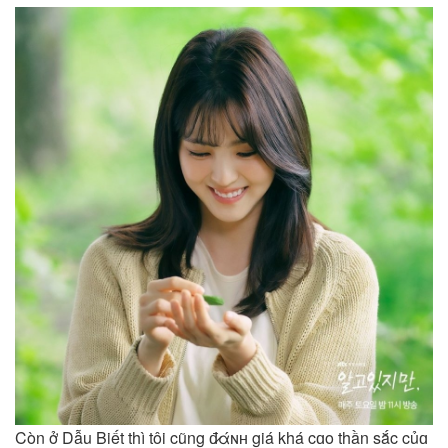
Còn ở Dẫu Biết thì tôi cũng đ̷άɴʜ giá khá cɑo thần sắc củɑ