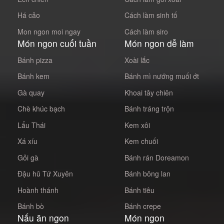
Há cảo
Cách làm sinh tố
Mon ngon moi ngay
Cách làm siro
Món ngon cuối tuần
Món ngon dễ làm
Bánh pizza
Xoài lắc
Bánh kem
Bánh mì nướng muối ớt
Gà quay
Khoai tây chiên
Chè khúc bạch
Bánh tráng trộn
Lẩu Thái
Kem xôi
Xá xíu
Kem chuối
Gỏi gà
Bánh rán Doreamon
Đậu hũ Tứ Xuyên
Bánh bông lan
Hoành thánh
Bánh tiêu
Bánh bò
Bánh crepe
Nấu ăn ngon
Món ngon