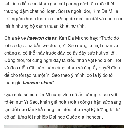
lại trình diễn cho khán giả một phong cách ăn mặc thời
thượng đậm chất nổi loạn. Soi ra ngoài đời, Kim Da Mi lại
trái ngược hoàn toàn, cô thường để mái tóc dài và chọn cho
mình những bộ cánh thuần khiết nữ tính.
Chia sẻ về
Itaewon class
, Kim Da Mi cho hay: “Trước đó
tôi có đọc qua bản webtoon, Yi Seo đúng là một nhân vật
chẳng ai có thể thấy trước đây, cô ấy đầy sức hút với tôi.
Đồng thời, tôi cũng nghĩ đây là kiểu nhân vật khó diễn. Tôi
và đạo diễn đã thảo luận cùng nhau và ông ấy quyết định
để cho tôi tạo ra một Yi Seo theo ý mình, đó là lý do tôi
tham gia
Itaewon class
".
Qua chia sẻ của Da Mi cùng việc đã ấn tượng ra sao với
“điên nữ" Yi Seo, khán giả hoàn toàn công nhận sức sáng
tạo dồi dào lẫn khả năng tìm hiểu nhân vật kỹ lưỡng tới từ
cô gái từng tốt nghiệp Đại học Quốc gia Incheon.