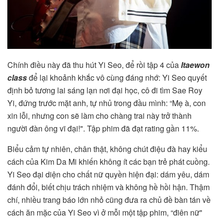
Chính điều này đã thu hút Yi Seo, để rồi tập 4 của
Itaewon
class
để lại khoảnh khắc vô cùng đáng nhớ: Yi Seo quyết
định bỏ tương lai sáng lạn nơi đại học, cô đi tìm Sae Roy
Yi, đứng trước mặt anh, tự nhủ trong đầu mình: “Mẹ à, con
xin lỗi, nhưng con sẽ làm cho chàng trai này trở thành
người đàn ông vĩ đại!". Tập phim đã đạt rating gần 11%.
Biểu cảm tự nhiên, chân thật, không chút điệu đà hay kiểu
cách của Kim Da Mi khiến không ít các bạn trẻ phát cuồng.
Yi Seo đại diện cho chất nữ quyền hiện đại: dám yêu, dám
đánh đổi, biết chịu trách nhiệm và không hề hồi hận. Thậm
chí, nhiều trang báo lớn nhỏ cũng đưa ra chủ đề bàn tán về
cách ăn mặc của Yi Seo vì ở mỗi một tập phim, “điên nữ"