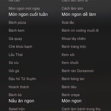
Há cảo
Cách làm sinh tố
Mon ngon moi ngay
Cách làm siro
Món ngon cuối tuần
Món ngon dễ làm
Bánh pizza
Xoài lắc
Bánh kem
Bánh mì nướng muối ớt
Gà quay
Khoai tây chiên
Chè khúc bạch
Bánh tráng trộn
Lẩu Thái
Kem xôi
Xá xíu
Kem chuối
Gỏi gà
Bánh rán Doreamon
Đậu hũ Tứ Xuyên
Bánh bông lan
Hoành thánh
Bánh tiêu
Bánh bò
Bánh crepe
Nấu ăn ngon
Món ngon
Salad trộn
Cách làm bánh trung thu