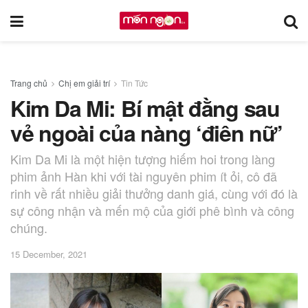
Trang chủ
Chị em giải trí
Tin Tức
Kim Da Mi: Bí mật đằng sau
vẻ ngoài của nàng ‘điên nữ’
Kim Da Mi là một hiện tượng hiếm hoi trong làng
phim ảnh Hàn khi với tài nguyên phim ít ỏi, cô đã
rinh về rất nhiều giải thưởng danh giá, cùng với đó là
sự công nhận và mến mộ của giới phê bình và công
chúng.
15 December, 2021