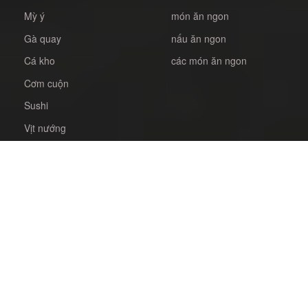
Mỳ ý
món ăn ngon
Gà quay
nấu ăn ngon
Cá kho
các món ăn ngon
Cơm cuộn
Sushi
Vịt nướng
Cách kho cá
Kim bắp
Bò nướng