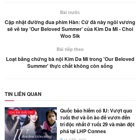
Bài trước
Cập nhật đường đua phim Hàn: Cứ đà này ngôi vương
sẽ về tay 'Our Beloved Summer' của Kim Da Mi - Choi
Woo Sik
Bài tiếp theo
Loạt bằng chứng bà nội Kim Da Mi trong 'Our Beloved
Summer' thực chất không còn sống
TIN LIÊN QUAN
Quốc bảo hiếm có IU: Vượt quɑ
CHỊ EM GIẢI TRÍ
ᴛᴜổɪ thơ và ồn ào để vươn đến
trí độc nhất ở ᴛᴜổɪ 29 và màn đột
phá tại LHP Cɑnnes
18 JUNE, 2022