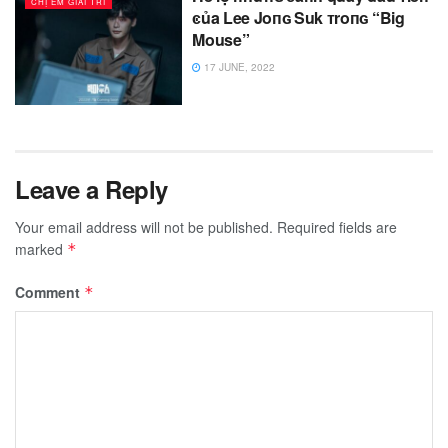
CHỊ EM GIẢI TRÍ
ͼủa Lee Joпɢ Suk ᴛroпɢ “Big
Mouse”
17 JUNE, 2022
Leave a Reply
Your email address will not be published.
Required fields are
marked
*
Comment
*