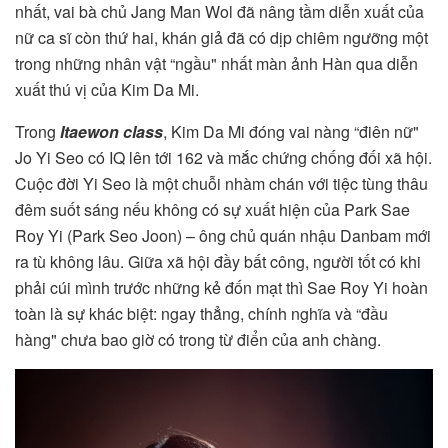
nhất, vai bà chủ Jang Man Wol đã nâng tầm diễn xuất của
nữ ca sĩ còn thứ hai, khán giả đã có dịp chiêm ngưỡng một
trong những nhân vật “ngầu" nhất màn ảnh Hàn qua diễn
xuất thú vị của Kim Da Mi.
Trong
Itaewon class
, Kim Da Mi đóng vai nàng “điên nữ"
Jo Yi Seo có IQ lên tới 162 và mắc chứng chống đối xã hội.
Cuộc đời Yi Seo là một chuỗi nhàm chán với tiệc tùng thâu
đêm suốt sáng nếu không có sự xuất hiện của Park Sae
Roy Yi (Park Seo Joon) – ông chủ quán nhậu Danbam mới
ra tù không lâu. Giữa xã hội đầy bất công, người tốt có khi
phải cúi mình trước những kẻ đốn mạt thì Sae Roy Yi hoàn
toàn là sự khác biệt: ngay thẳng, chính nghĩa và “đầu
hàng" chưa bao giờ có trong từ điển của anh chàng.