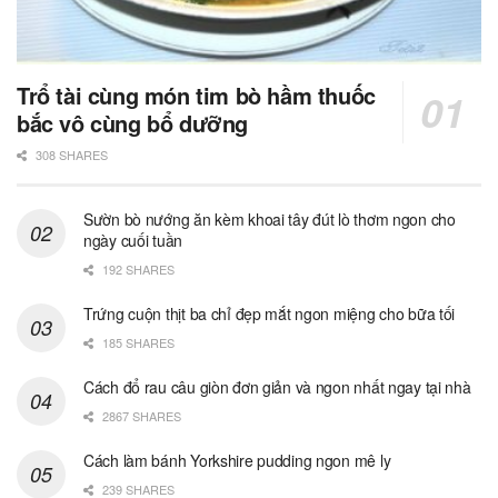
Trổ tài cùng món tim bò hầm thuốc
bắc vô cùng bổ dưỡng
308 SHARES
Sườn bò nướng ăn kèm khoai tây đút lò thơm ngon cho
ngày cuối tuần
192 SHARES
Trứng cuộn thịt ba chỉ đẹp mắt ngon miệng cho bữa tối
185 SHARES
Cách đổ rau câu giòn đơn giản và ngon nhất ngay tại nhà
2867 SHARES
Cách làm bánh Yorkshire pudding ngon mê ly
239 SHARES