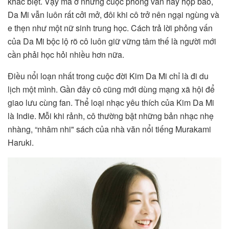
khác biệt. Vậy mà ở những cuộc phỏng vấn hay họp báo,
Da Mi vẫn luôn rất cởi mở, đôi khi cô trở nên ngại ngùng và
e thẹn như một nữ sinh trung học. Cách trả lời phỏng vấn
của Da Mi bộc lộ rõ cô luôn giữ vững tâm thế là người mới
cần phải học hỏi nhiều hơn nữa.
Điều nổi loạn nhất trong cuộc đời Kim Da Mi chỉ là đi du
lịch một mình. Gần đây cô cũng mới dùng mạng xã hội để
giao lưu cùng fan. Thể loại nhạc yêu thích của Kim Da Mi
là Indie. Mỗi khi rảnh, cô thường bật những bản nhạc nhẹ
nhàng, “nhâm nhi" sách của nhà văn nổi tiếng Murakami
Haruki.