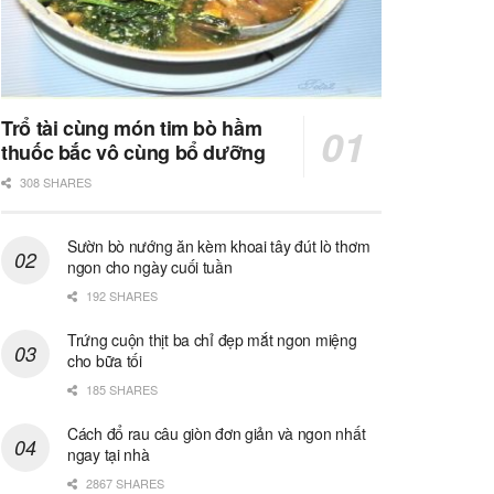
Trổ tài cùng món tim bò hầm
thuốc bắc vô cùng bổ dưỡng
308 SHARES
Sườn bò nướng ăn kèm khoai tây đút lò thơm
ngon cho ngày cuối tuần
192 SHARES
Trứng cuộn thịt ba chỉ đẹp mắt ngon miệng
cho bữa tối
185 SHARES
Cách đổ rau câu giòn đơn giản và ngon nhất
ngay tại nhà
2867 SHARES