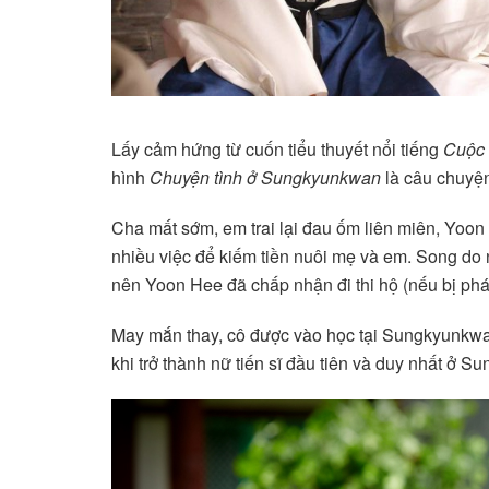
Lấy cảm hứng từ cuốn tiểu thuyết nổi tiếng
Cuộc 
hình
Chuyện tình ở Sungkyunkwan
là câu chuyệ
Cha mất sớm, em trai lại đau ốm liên miên, Yoon
nhiều việc để kiếm tiền nuôi mẹ và em. Song do n
nên Yoon Hee đã chấp nhận đi thi hộ (nếu bị phát
May mắn thay, cô được vào học tại Sungkyunkw
khi trở thành nữ tiến sĩ đầu tiên và duy nhất ở