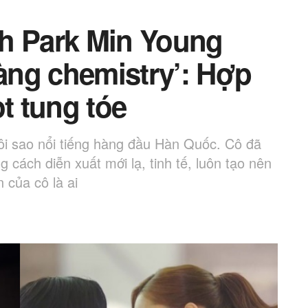
h Park Min Young
ng chemistry’: Hợp
ọt tung tóe
ôi sao nổi tiếng hàng đầu Hàn Quốc. Cô đã
g cách diễn xuất mới lạ, tinh tế, luôn tạo nên
 của cô là ai