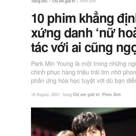
Trang chủ
Chị em giải trí
Phim Ảnh
10 phim khẳng địn
xứng danh ‘nữ hoà
tác với ai cũng ng
Park Min Young là một trong những ng
chinh phục hàng triệu trái tim nhờ phon
phản ứng hóa học tuyệt vời dù bạn diễn
18 August, 2021
trong
Chị em giải trí
,
Phim Ảnh