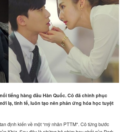
 nổi tiếng hàng đầu Hàn Quốc. Cô đã chinh phục
mới lạ, tinh tế, luôn tạo nên phản ứng hóa học tuyệt
 tan định kiến về một “mỹ nhân PTTM". Cô từng bước
o của Kbiz. Sau đây là những bộ phim hay nhất của Park