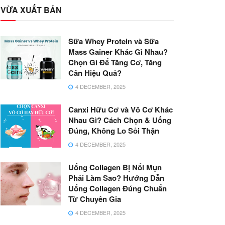
VỪA XUẤT BẢN
Sữa Whey Protein và Sữa
Mass Gainer Khác Gì Nhau?
Chọn Gì Để Tăng Cơ, Tăng
Cân Hiệu Quả?
4 DECEMBER, 2025
Canxi Hữu Cơ và Vô Cơ Khác
Nhau Gì? Cách Chọn & Uống
Đúng, Không Lo Sỏi Thận
4 DECEMBER, 2025
Uống Collagen Bị Nổi Mụn
Phải Làm Sao? Hướng Dẫn
Uống Collagen Đúng Chuẩn
Từ Chuyên Gia
4 DECEMBER, 2025