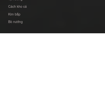
Cách kho cá
Kim bắp
Bò nướng