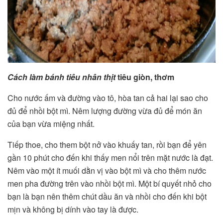
Cách làm bánh tiêu nhân thịt
tiêu giòn, thơm
Cho nước ấm và đường vào tô, hòa tan cả hai lại sao cho
đủ để nhồi bột mì. Nêm lượng đường vừa đủ để món ăn
của bạn vừa miệng nhất.
Tiếp thoe, cho them bột nở vào khuấy tan, rồi bạn để yên
gần 10 phút cho đến khi thấy men nổi trên mặt nước là đạt.
Nêm vào một ít muối dằn vị vào bột mì và cho thêm nước
men pha đường trên vào nhồi bột mì. Một bí quyết nhỏ cho
bạn là bạn nên thêm chút dầu ăn và nhồi cho đến khi bột
mịn và không bị dính vào tay là được.