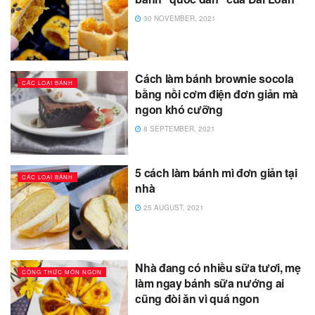
30 NOVEMBER, 2021
Cách làm bánh brownie socola
CÁC LOẠI BÁNH
bằng nồi cơm điện đơn giản mà
ngon khó cưỡng
8 SEPTEMBER, 2021
5 cách làm bánh mì đơn giản tại
CÁC LOẠI BÁNH
nhà
25 AUGUST, 2021
Nhà đang có nhiều sữa tươi, mẹ
CÔNG THỨC MÓN NGON
làm ngay bánh sữa nướng ai
cũng đòi ăn vì quá ngon