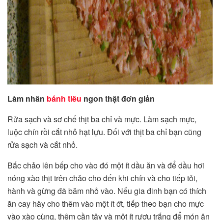
Làm nhân
bánh tiêu
ngon thật đơn giản
Rửa sạch và sơ chế thịt ba chỉ và mực. Làm sạch mực,
luộc chín rồi cắt nhỏ hạt lựu. Đối với thịt ba chỉ bạn cũng
rửa sạch và cắt nhỏ.
Bắc chảo lên bếp cho vào đó một ít dầu ăn và để dầu hơi
nóng xào thịt trên chảo cho đến khi chín và cho tiếp tỏi,
hành và gừng đã băm nhỏ vào. Nếu gia đinh bạn có thích
ăn cay hãy cho thêm vào một ít ớt, tiếp theo bạn cho mực
vào xào cùng, thêm cần tây và một ít rượu trắng để món ăn