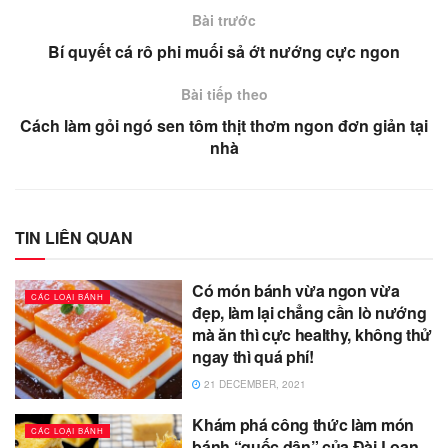
Bài trước
Bí quyết cá rô phi muối sả ớt nướng cực ngon
Bài tiếp theo
Cách làm gỏi ngó sen tôm thịt thơm ngon đơn giản tại
nhà
TIN LIÊN QUAN
Có món bánh vừa ngon vừa
CÁC LOẠI BÁNH
đẹp, làm lại chẳng cần lò nướng
mà ăn thì cực healthy, không thử
ngay thì quá phí!
21 DECEMBER, 2021
Khám phá công thức làm món
CÁC LOẠI BÁNH
bánh “quốc dân” của Đài Loan