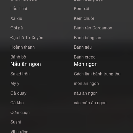
Lẩu Thái
Kem xôi
Xá xíu
Kem chuối
Gỏi gà
Bánh rán Doreamon
Đậu hũ Tứ Xuyên
Bánh bông lan
Hoành thánh
Bánh tiêu
Bánh bò
Bánh crepe
Nấu ăn ngon
Món ngon
Salad trộn
Cách làm bánh trung thu
Mỳ ý
món ăn ngon
Gà quay
nấu ăn ngon
Cá kho
các món ăn ngon
Cơm cuộn
Sushi
Vịt nướng