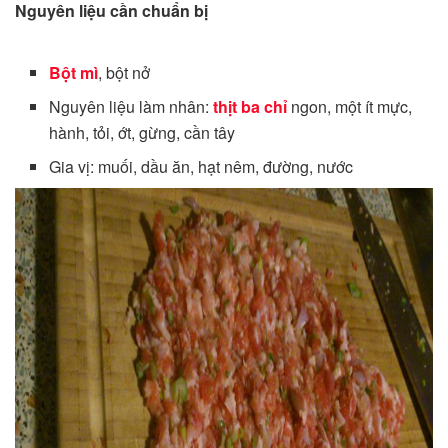
Nguyên liệu cần chuẩn bị
Bột mì
, bột nở
Nguyên liệu làm nhân:
thịt ba chỉ
ngon, một ít mực,
hành, tỏi, ớt, gừng, cần tây
Gia vị: muối, dầu ăn, hạt nêm, đường, nước