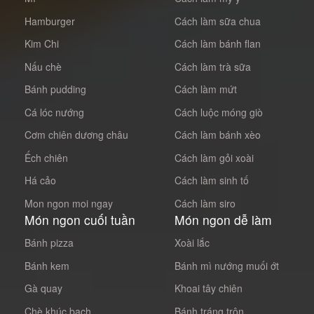
Hamburger
Cách làm sữa chua
Kim Chi
Cách làm bánh flan
Nấu chè
Cách làm trà sữa
Bánh pudding
Cách làm mứt
Cá lóc nướng
Cách luộc móng giò
Cơm chiên dương châu
Cách làm bánh xèo
Ếch chiên
Cách làm gỏi xoài
Há cảo
Cách làm sinh tố
Mon ngon moi ngay
Cách làm siro
Món ngon cuối tuần
Món ngon dễ làm
Bánh pizza
Xoài lắc
Bánh kem
Bánh mì nướng muối ớt
Gà quay
Khoai tây chiên
Chè khúc bạch
Bánh tráng trộn