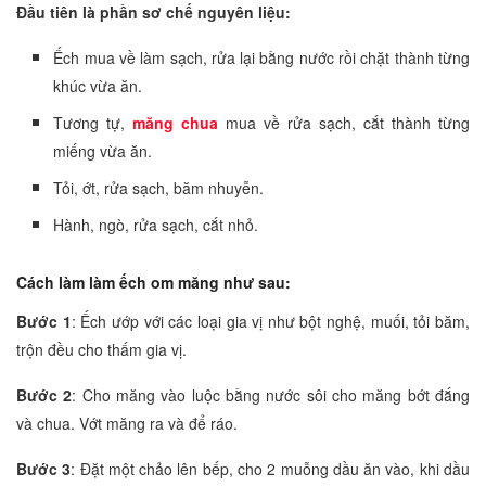
Đầu tiên là phần sơ chế nguyên liệu:
Ếch mua về làm sạch, rửa lại bằng nước rồi chặt thành từng
khúc vừa ăn.
Tương tự,
măng chua
mua về rửa sạch, cắt thành từng
miếng vừa ăn.
Tỏi, ớt, rửa sạch, băm nhuyễn.
Hành, ngò, rửa sạch, cắt nhỏ.
Cách làm làm ếch om măng như sau:
Bước 1
: Ếch ướp với các loại gia vị như bột nghệ, muối, tỏi băm,
trộn đều cho thấm gia vị.
Bước 2
: Cho măng vào luộc bằng nước sôi cho măng bớt đắng
và chua. Vớt măng ra và để ráo.
Bước 3
: Đặt một chảo lên bếp, cho 2 muỗng dầu ăn vào, khi dầu