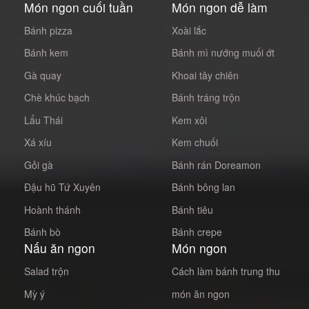
Món ngon cuối tuần
Món ngon dễ làm
Bánh pizza
Xoài lắc
Bánh kem
Bánh mì nướng muối ớt
Gà quay
Khoai tây chiên
Chè khúc bạch
Bánh tráng trộn
Lẩu Thái
Kem xôi
Xá xíu
Kem chuối
Gỏi gà
Bánh rán Doreamon
Đậu hũ Tứ Xuyên
Bánh bông lan
Hoành thánh
Bánh tiêu
Bánh bò
Bánh crepe
Nấu ăn ngon
Món ngon
Salad trộn
Cách làm bánh trung thu
Mỳ ý
món ăn ngon