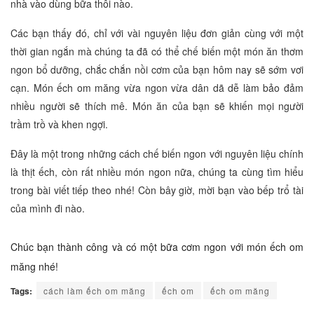
nhà vào dùng bữa thôi nào.
Các bạn thấy đó, chỉ với vài nguyên liệu đơn giản cùng với một
thời gian ngắn mà chúng ta đã có thể chế biến một món ăn thơm
ngon bổ dưỡng, chắc chắn nồi cơm của bạn hôm nay sẽ sớm vơi
cạn. Món ếch om măng vừa ngon vừa dân dã dễ làm bảo đảm
nhiều người sẽ thích mê. Món ăn của bạn sẽ khiến mọi người
trầm trồ và khen ngợi.
Đây là một trong những cách chế biến ngon với nguyên liệu chính
là thịt ếch, còn rất nhiều món ngon nữa, chúng ta cùng tìm hiểu
trong bài viết tiếp theo nhé! Còn bây giờ, mời bạn vào bếp trổ tài
của mình đi nào.
Chúc bạn thành công và có một bữa cơm ngon với món ếch om
măng nhé!
Tags:
cách làm ếch om măng
ếch om
ếch om măng