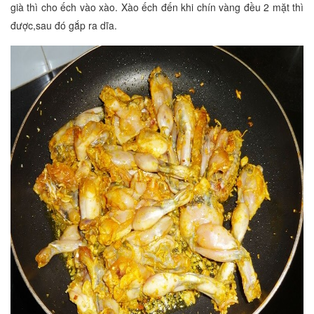
già thì cho ếch vào xào. Xào ếch đến khi chín vàng đều 2 mặt thì
được,sau đó gắp ra dĩa.