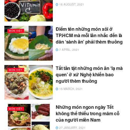
18 AUGUST, 2021
Điểm tên những món xôi ở
MÓN VIỆT
TP.HCM mà mỗi lần nhắc đến là
dân ‘sành ăn’ phải thèm thuồng
7 APRIL, 2021
Tất tần tật những món ăn ‘lạ mà
MÓN VIỆT
quen’ ở xứ Nghệ khiến bao
người thèm thuồng
15 MARCH, 2021
Những món ngon ngày Tết
MÓN VIỆT
không thể thiếu trong mâm cỗ
của người miền Nam
27 JANUARY, 2021