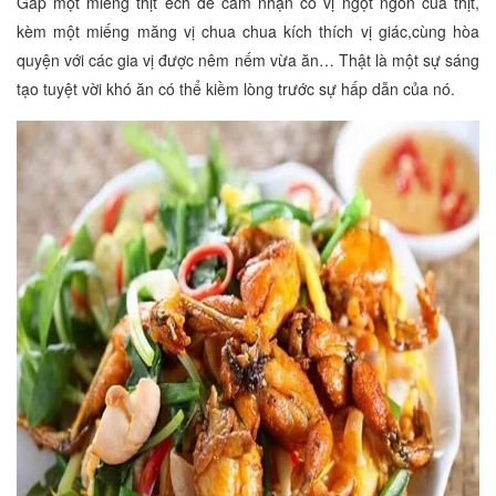
Gắp một miếng thịt ếch để cảm nhận có vị ngọt ngon của thịt,
kèm một miếng măng vị chua chua kích thích vị giác,cùng hòa
quyện với các gia vị được nêm nếm vừa ăn… Thật là một sự sáng
tạo tuyệt vời khó ăn có thể kiềm lòng trước sự hấp dẫn của nó.