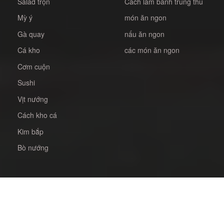
Salad trộn
Cách làm bánh trung thu
Mỳ ý
món ăn ngon
Gà quay
nấu ăn ngon
Cá kho
các món ăn ngon
Cơm cuộn
Sushi
Vịt nướng
Cách kho cá
Kim bắp
Bò nướng