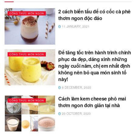
2 cách biến tấu để có cốc cà phê
CÔNG THỨC MÓN NGON
thơm ngon độc đáo
11 JANUARY, 2021
Để tăng tốc trên hành trình chinh
CÔNG THỨC MÓN NGON
phục da đẹp, dáng xinh những
ngày cuối năm, chị em nhất định
không nên bỏ qua món sinh tố
này!
8 DECEMBER, 2020
Cách làm kem cheese phô mai
CÔNG THỨC MÓN NGON
thơm ngon đơn giản tại nhà
20 OCTOBER, 2020