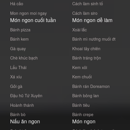
Há cảo
Cách làm sinh tố
Mon ngon moi ngay
Cách làm siro
Món ngon cuối tuần
Món ngon dễ làm
Bánh pizza
Xoài lắc
Bánh kem
Bánh mì nướng muối ớt
Gà quay
Khoai tây chiên
Chè khúc bạch
Bánh tráng trộn
Lẩu Thái
Kem xôi
Xá xíu
Kem chuối
Gỏi gà
Bánh rán Doreamon
Đậu hũ Tứ Xuyên
Bánh bông lan
Hoành thánh
Bánh tiêu
Bánh bò
Bánh crepe
Nấu ăn ngon
Món ngon