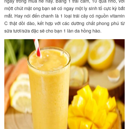
ngay trong mùa hè này. Bằng 1 trái cam, 10 quả nho, với
mộtt chút mật ong bạn sẽ có ngay một ly sinh tố cực kỳ bắt
mắt. Hay nói đến chanh là 1 loại trái cây có nguồn vitamin
C thật dồi dào, kết hợp với các dưỡng chất phong phú từ
sữa tươi/sữa đặc sẽ cho bạn 1 làn da hồng hào.