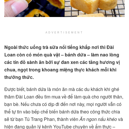
ADVERTISEMENT
Ngoài thức uống trà sữa nổi tiếng khắp nơi thì Đài
Loan còn có món quà vặt – bánh dứa – làm nao lòng
các tín đồ sành ăn bởi sự đan xen các tầng hương vị
chua, ngọt trong khoang miệng thực khách mỗi khi
thưởng thức.
Được biết, bánh dứa là món ăn mà các du khách khi ghé
thăm Đài Loan đều tìm mua về để làm quà cho người thân,
bạn bè. Nếu chưa có dịp đi đến nơi này, mọi người vẫn có
thể tự tin vào bếp chế biến bánh dứa theo công thức chia
sẻ từ bạn Tú Trang Phan, thành viên
Ăn ngon nấu khéo
và
hiện đang quản lý kênh YouTube chuyên về ẩm thực –