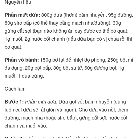
Nguyên liệu
Phần mứt dứa:
800g dứa (thơm) băm nhuyễn, 95g đường,
80g siro bắp (có thể thay bằng mạch nha/đường), 30g
gừng cắt sợi (bạn nào không ăn cay được có thể bỏ qua),
1g muối, 2g nước cốt chanh (nếu dứa bạn có vị chua rồi thì
bỏ qua).
Phần vỏ bánh:
150g bơ lạt để nhiệt độ phòng, 250g bột mì
đa dụng, 20g bột bắp, 30g bột sư tử, 60g đường bột, 1g
muối, 1 quả trứng.
Cách làm
Bước 1:
Phần mứt dứa
: Dứa gọt vỏ, băm nhuyễn (dùng
luôn cùi dứa sẽ rất giòn và ngon). Cho dưa vào nồi, thêm
đường, mạch nha (hoặc siro bắp), gừng cắt sợi, nước cốt
chanh và muối vào.