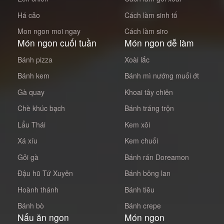
Há cảo
Cách làm sinh tố
Mon ngon moi ngay
Cách làm siro
Món ngon cuối tuần
Món ngon dễ làm
Bánh pizza
Xoài lắc
Bánh kem
Bánh mì nướng muối ớt
Gà quay
Khoai tây chiên
Chè khúc bạch
Bánh tráng trộn
Lẩu Thái
Kem xôi
Xá xíu
Kem chuối
Gỏi gà
Bánh rán Doreamon
Đậu hũ Tứ Xuyên
Bánh bông lan
Hoành thánh
Bánh tiêu
Bánh bò
Bánh crepe
Nấu ăn ngon
Món ngon