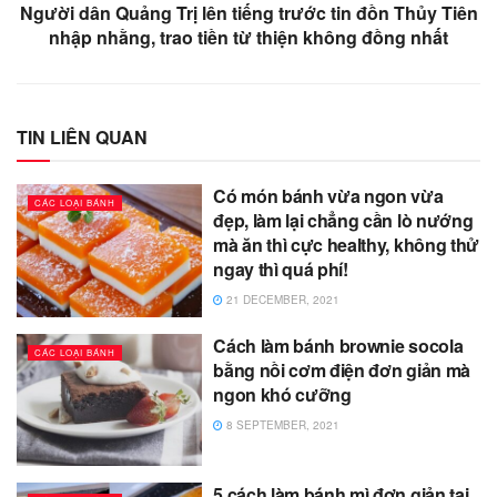
Người dân Quảng Trị lên tiếng trước tin đồn Thủy Tiên
nhập nhằng, trao tiền từ thiện không đồng nhất
TIN LIÊN QUAN
Có món bánh vừa ngon vừa
CÁC LOẠI BÁNH
đẹp, làm lại chẳng cần lò nướng
mà ăn thì cực healthy, không thử
ngay thì quá phí!
21 DECEMBER, 2021
Cách làm bánh brownie socola
CÁC LOẠI BÁNH
bằng nồi cơm điện đơn giản mà
ngon khó cưỡng
8 SEPTEMBER, 2021
5 cách làm bánh mì đơn giản tại