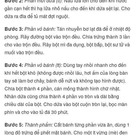
Bước 2:
Phần mứt dứa (tt):
Nấu lửa lớn cho đến khi nước
gần cạn hết thì hạ lửa nhỏ nấu cho đến khi dứa sệt lại. Cho
dứa ra đĩa để tủ mát đợi nguội.
Bước 3:
Phần vỏ bánh:
Tán nhuyễn bơ lạt đã để ở nhiệt độ
phòng. Rây đường bột vào trộn đều. Chia trứng thành 3 lần
cho vào trộn đều. Rây bột mì đa dụng, bột bắp, bột sư tử và
muối vào trộn đều.
Bước 4:
Phần vỏ bánh (tt):
Dùng tay nhồi nhanh cho đến
khi hết bột khô (không được nhồi lâu, hơi ấm của lòng bàn
tay sẽ làm bơ chảy, bánh dễ nứt và không tạo hình được).
Chia bột thành 4 phần, cán mỏng thành hình chữ nhật.
Nhân dứa cũng chia thành 4 phần vo tròn và dài bằng
chiều dài của bột. Cho dứa vào bột cuộn tròn lại, bọc màn
phin và cho vào tủ đá 30 phút.
Bước 5:
Thành phẩm:
Cắt bánh từng phần vừa ăn, dùng 1
lòng đỏ trứng để phết mặt bánh. Cho một ít vừng (mè) đen