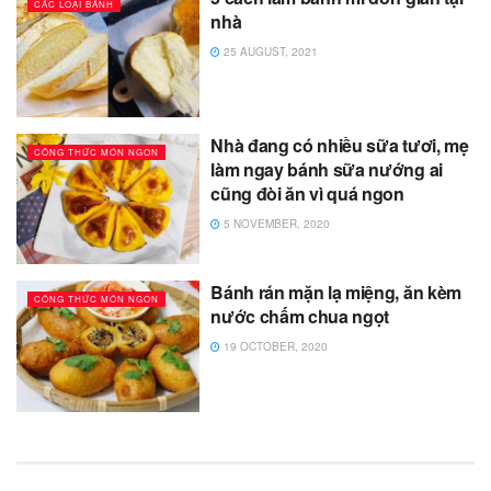
CÁC LOẠI BÁNH
nhà
25 AUGUST, 2021
Nhà đang có nhiều sữa tươi, mẹ
CÔNG THỨC MÓN NGON
làm ngay bánh sữa nướng ai
cũng đòi ăn vì quá ngon
5 NOVEMBER, 2020
Bánh rán mặn lạ miệng, ăn kèm
CÔNG THỨC MÓN NGON
nước chấm chua ngọt
19 OCTOBER, 2020