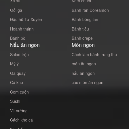
Xá xíu
Kem chuối
Gỏi gà
Bánh rán Doreamon
Đậu hũ Tứ Xuyên
Bánh bông lan
Hoành thánh
Bánh tiêu
Bánh bò
Bánh crepe
Nấu ăn ngon
Món ngon
Salad trộn
Cách làm bánh trung thu
Mỳ ý
món ăn ngon
Gà quay
nấu ăn ngon
Cá kho
các món ăn ngon
Cơm cuộn
Sushi
Vịt nướng
Cách kho cá