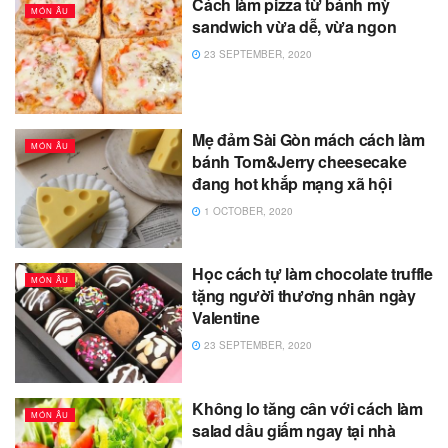
Cách làm pizza từ bánh mỳ
MÓN ÂU
sandwich vừa dễ, vừa ngon
23 SEPTEMBER, 2020
Mẹ đảm Sài Gòn mách cách làm
MÓN ÂU
bánh Tom&Jerry cheesecake
đang hot khắp mạng xã hội
1 OCTOBER, 2020
Học cách tự làm chocolate truffle
MÓN ÂU
tặng người thương nhân ngày
Valentine
23 SEPTEMBER, 2020
Không lo tăng cân với cách làm
MÓN ÂU
salad dầu giấm ngay tại nhà