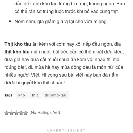
đầu để tránh kho lâu trứng bị cứng, không ngon. Bạn
có thể rán sơ trứng luộc trước khi bỏ vào cùng thịt.
Nêm nếm, gia giảm gia vị lại cho vừa miệng.
Thịt kho tàu
ăn kèm với cơm hay xôi nếp đều ngon, đĩa
thịt kho tàu
mặn ngọt, bùi béo cần có thêm bát dưa kiệu,
dưa giá hay dưa cải muối chua ăn kèm với nhau thì mới
“đúng bài”, dù mùa hè hay mùa đông đều là món “tủ” của
nhiều người Việt. Hi vọng sau bài viết này bạn đã nắm
được bí quyết kho thịt chuẩn!
Tags:
kho
thit
thit-kho-tau
(No Ratings Yet)
ADVERTISEMENT