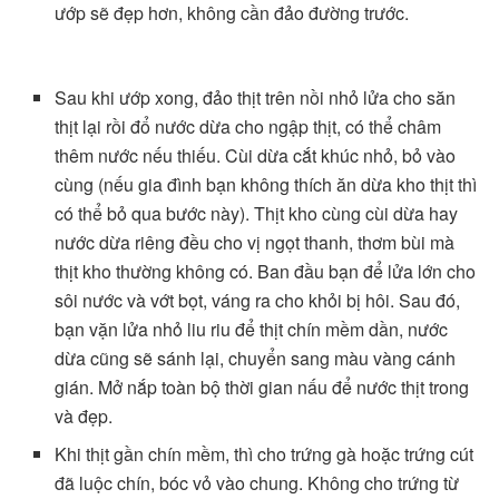
ướp sẽ đẹp hơn, không cần đảo đường trước.
Sau khi ướp xong, đảo thịt trên nồi nhỏ lửa cho săn
thịt lại rồi đổ nước dừa cho ngập thịt, có thể châm
thêm nước nếu thiếu. Cùi dừa cắt khúc nhỏ, bỏ vào
cùng (nếu gia đình bạn không thích ăn dừa kho thịt thì
có thể bỏ qua bước này). Thịt kho cùng cùi dừa hay
nước dừa riêng đều cho vị ngọt thanh, thơm bùi mà
thịt kho thường không có. Ban đầu bạn để lửa lớn cho
sôi nước và vớt bọt, váng ra cho khỏi bị hôi. Sau đó,
bạn vặn lửa nhỏ liu riu để thịt chín mềm dần, nước
dừa cũng sẽ sánh lại, chuyển sang màu vàng cánh
gián. Mở nắp toàn bộ thời gian nấu để nước thịt trong
và đẹp.
Khi thịt gần chín mềm, thì cho trứng gà hoặc trứng cút
đã luộc chín, bóc vỏ vào chung. Không cho trứng từ