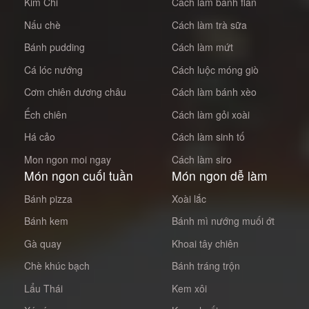
Kim Chi
Cách làm bánh flan
Nấu chè
Cách làm trà sữa
Bánh pudding
Cách làm mứt
Cá lóc nướng
Cách luộc móng giò
Cơm chiên dương châu
Cách làm bánh xèo
Ếch chiên
Cách làm gỏi xoài
Há cảo
Cách làm sinh tố
Mon ngon moi ngay
Cách làm siro
Món ngon cuối tuần
Món ngon dễ làm
Bánh pizza
Xoài lắc
Bánh kem
Bánh mì nướng muối ớt
Gà quay
Khoai tây chiên
Chè khúc bạch
Bánh tráng trộn
Lẩu Thái
Kem xôi