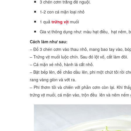
3 chén cơm trắng để nguội.
1-2 con cá mặn loại nhỏ
1 quả
trứng vịt
muối
Gia vị thông dụng như: màu hạt điều, hạt nêm, b
Cách làm như sau:
– Đổ 3 chén cơm vào thau nhỏ, mang bao tay vào, bóp
– Trứng vịt muối luộc chín. Sau đó lột vỏ, cắt làm đôi.
– Cá mặn xé nhỏ, hành lá cắt nhỏ.
– Bật bếp lên, để chảo dầu lên, phi một chút tỏi rồi
rang vàng giòn và vớt ra.
– Phi thơm tỏi và chiên với phần cơm còn lại. Khi th
trứng vịt muối, cá mặn vào, trộn đều lên và nêm nếm g