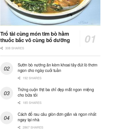
Trổ tài cùng món tim bò hầm
thuốc bắc vô cùng bổ dưỡng
308 SHARES
Sườn bò nướng ăn kèm khoai tây đút lò thơm
ngon cho ngày cuối tuần
192 SHARES
Trứng cuộn thịt ba chỉ đẹp mắt ngon miệng
cho bữa tối
185 SHARES
Cách đổ rau câu giòn đơn giản và ngon nhất
ngay tại nhà
2867 SHARES