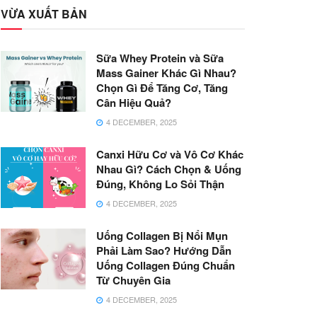
VỪA XUẤT BẢN
Sữa Whey Protein và Sữa
Mass Gainer Khác Gì Nhau?
Chọn Gì Để Tăng Cơ, Tăng
Cân Hiệu Quả?
4 DECEMBER, 2025
Canxi Hữu Cơ và Vô Cơ Khác
Nhau Gì? Cách Chọn & Uống
Đúng, Không Lo Sỏi Thận
4 DECEMBER, 2025
Uống Collagen Bị Nổi Mụn
Phải Làm Sao? Hướng Dẫn
Uống Collagen Đúng Chuẩn
Từ Chuyên Gia
4 DECEMBER, 2025