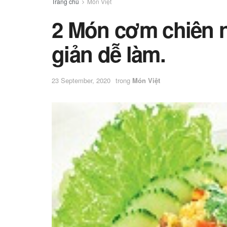
Trang chủ
Món Việt
2 Món cơm chiên 
giản dễ làm.
23 September, 2020
trong
Món Việt