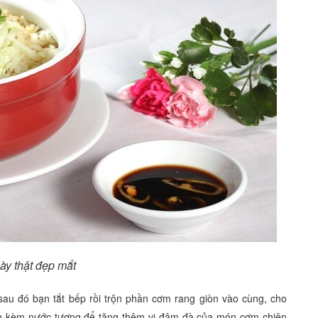
bày thật đẹp mắt
sau đó bạn tắt bếp rồi trộn phần cơm rang giòn vào cùng, cho
ọn kèm nước tương để tăng thêm vị đậm đà của món cơm chiên