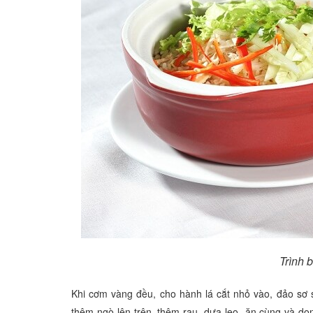
Trình 
Khi cơm vàng đều, cho hành lá cắt nhỏ vào, đảo sơ 
thêm ngò lên trên, thêm rau, dưa leo ăn cùng và d