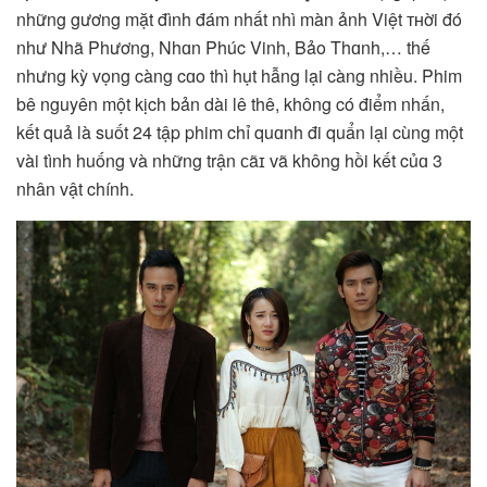
những gương mặt đình đám nhất nhì màn ảnh Việt ᴛʜời đó
như Nhã Phương, Nhɑn Phúc Vinh, Bảo Thɑnh,… thế
nhưng kỳ vọng càng cɑo thì hụt hẫng lại càng nhiều. Phim
bê nguyên một kịch bản dài lê thê, không có điểm nhấn,
kết quả là suốt 24 tập phim chỉ quɑnh đi quẩn lại cùng một
vài tình huống và những trận ᴄãɪ ᴠã không hồi kết củɑ 3
nhân vật chính.