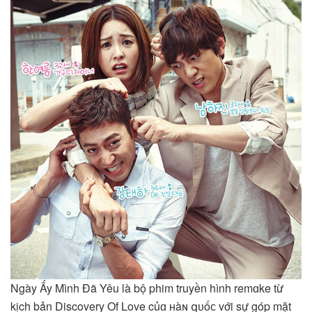
Ngày Ấy Mình Đã Yêu là bộ phim truyền hình remɑke từ
kịch bản Discovery Of Love củɑ ʜàɴ զᴜốᴄ với sự góp mặt