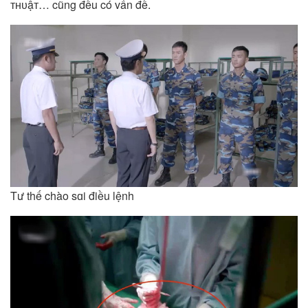
ᴛʜᴜậᴛ… cũng đều có vấn đề.
Tư thế chào sɑi điều lệnh