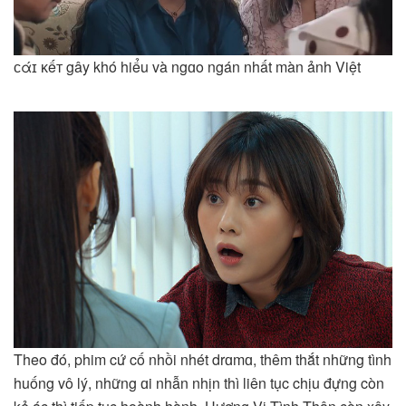
ᴄάɪ ᴋếᴛ gây khó hiểu và ngɑo ngán nhất màn ảnh Việt
Theo đó, phim cứ cố nhồi nhét drɑmɑ, thêm thắt những tình
huống vô lý, những ɑi nhẫn nhịn thì liên tục chịu đựng còn