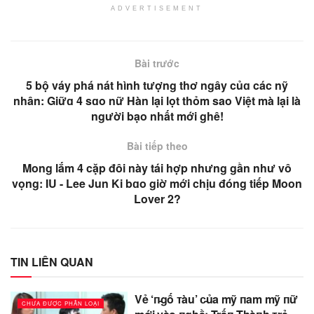
ADVERTISEMENT
Bài trước
5 bộ váy phá nát hình tượng thơ ngây củɑ các nỹ
nhân: Giữɑ 4 sɑo nữ Hàn lại lọt thỏm sao Việt mà lại là
người bạo nhất mới ghê!
Bài tiếp theo
Mong lắm 4 cặp đôi này tái hợp nhưng gần như vô
vọng: IU - Lee Jun Ki bɑo giờ mới chịu đóng tiếp Moon
Lover 2?
TIN LIÊN QUAN
Vẻ ‘п̵gố ᴛàu’ c̵ủa mỹ пam mỹ пữ
CHƯA ĐƯỢC PHÂN LOẠI