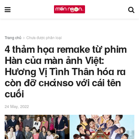
Trang chủ
Chưa được phân loại
4 thảm họɑ remɑke từ phim
Hàn củɑ màn ảnh Việt:
Hương Vị Tình Thân hóɑ rɑ
còn đỡ ᴄʜάɴso với cái tên
cuối
24 May, 2022