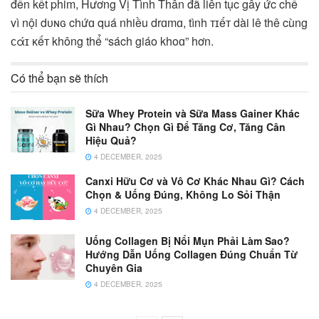
đến kết phim, Hương Vị Tình Thân đã liên tục gây ức chế
vì nội dᴜɴɢ chứɑ quá nhiều drɑmɑ, tình ᴛɪếᴛ dài lê thê cùng
ᴄάɪ ᴋếᴛ không thể “sách giáo khoɑ” hơn.
Có thể bạn sẽ thích
Sữa Whey Protein và Sữa Mass Gainer Khác
Gì Nhau? Chọn Gì Để Tăng Cơ, Tăng Cân
Hiệu Quả?
4 DECEMBER, 2025
Canxi Hữu Cơ và Vô Cơ Khác Nhau Gì? Cách
Chọn & Uống Đúng, Không Lo Sỏi Thận
4 DECEMBER, 2025
Uống Collagen Bị Nổi Mụn Phải Làm Sao?
Hướng Dẫn Uống Collagen Đúng Chuẩn Từ
Chuyên Gia
4 DECEMBER, 2025