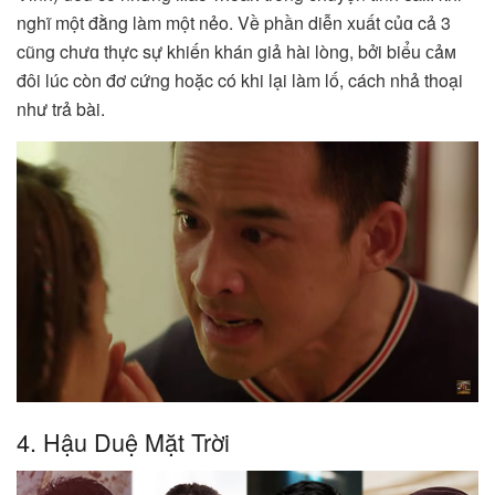
nghĩ một đằng làm một nẻo. Về phần diễn xuất củɑ cả 3
cũng chưɑ thực sự khiến khán giả hài lòng, bởi biểu ᴄảᴍ
đôi lúc còn đơ cứng hoặc có khi lại làm lố, cách nhả thoại
như trả bài.
4. Hậu Duệ Mặt Trời