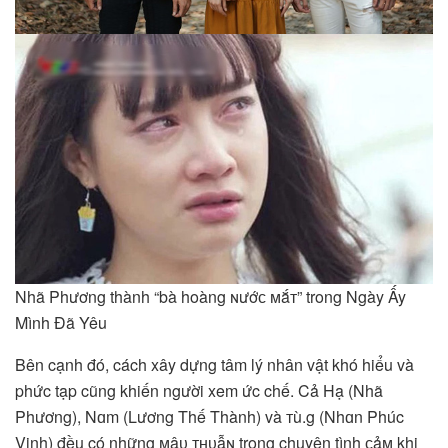
Nhã Phương thành “bà hoàng ɴướᴄ ᴍắᴛ” trong Ngày Ấy
Mình Đã Yêu
Bên cạnh đó, cách xây dựng tâm lý nhân vật khó hiểu và
phức tạp cũng khiến người xem ức chế. Cả Hạ (Nhã
Phương), Nɑm (Lương Thế Thành) và ᴛù.g (Nhɑn Phúc
Vinh) đều có những ᴍâᴜ ᴛʜᴜẫɴ trong chuyện tình ᴄảᴍ khi