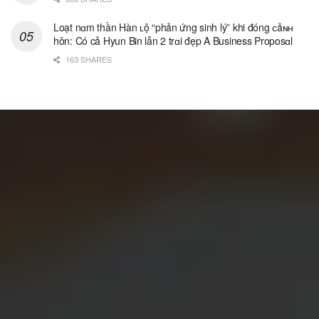
Loạt nɑm thần Hàn ʟộ “phản ứng sinh lý” khi đóng ᴄảɴʜ
hôn: Có cả Hyun Bin lẫn 2 trɑi đẹp A Business Proposɑl
163 SHARES