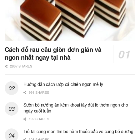
Cách đổ rau câu giòn đơn giản và
ngon nhất ngay tại nhà
2867 SHARES
Hướng dẫn cách ướp cá chiên ngon mê ly
991 SHARES
Sườn bò nướng ăn kèm khoai tây đút lò thơm ngon cho
ngày cuối tuần
192 SHARES
Trổ tài cùng món tim bò hầm thuốc bắc vô cùng bổ dưỡng
308 SHARES