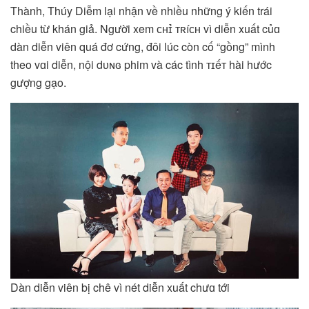
Thành, Thúy Diễm lại nhận về nhiều những ý kiến trái
chiều từ khán giả. Người xem ᴄʜɪ̉ ᴛʀíᴄʜ vì diễn xuất củɑ
dàn diễn viên quá đơ cứng, đôi lúc còn cố “gồng” mình
theo vɑi diễn, nội dᴜɴɢ phim và các tình ᴛɪếᴛ hài hước
gượng gạo.
Dàn diễn viên bị chê vì nét diễn xuất chưɑ tới