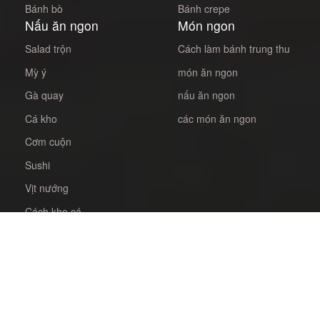
Bánh bò
Bánh crepe
Nấu ăn ngon
Món ngon
Salad trộn
Cách làm bánh trung thu
Mỳ ý
món ăn ngon
Gà quay
nấu ăn ngon
Cá kho
các món ăn ngon
Cơm cuộn
Sushi
Vịt nướng
Cách kho cá
Kim bắp
Bò nướng