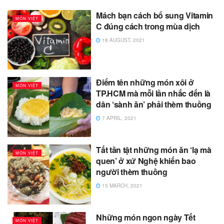
Mách bạn cách bổ sung Vitamin
MÓN VIỆT
C đúng cách trong mùa dịch
18 AUGUST, 2021
Điểm tên những món xôi ở
MÓN VIỆT
TP.HCM mà mỗi lần nhắc đến là
dân ‘sành ăn’ phải thèm thuồng
7 APRIL, 2021
Tất tần tật những món ăn ‘lạ mà
MÓN VIỆT
quen’ ở xứ Nghệ khiến bao
người thèm thuồng
15 MARCH, 2021
Những món ngon ngày Tết
MÓN VIỆT