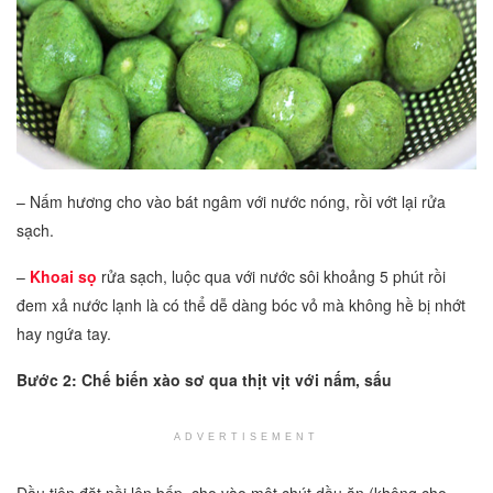
– Nấm hương cho vào bát ngâm với nước nóng, rồi vớt lại rửa
sạch.
–
Khoai sọ
rửa sạch, luộc qua với nước sôi khoảng 5 phút rồi
đem xả nước lạnh là có thể dễ dàng bóc vỏ mà không hề bị nhớt
hay ngứa tay.
Bước 2: Chế biến xào sơ qua thịt vịt với nấm, sấu
ADVERTISEMENT
Đầu tiên đặt nồi lên bếp, cho vào một chút dầu ăn (không cho