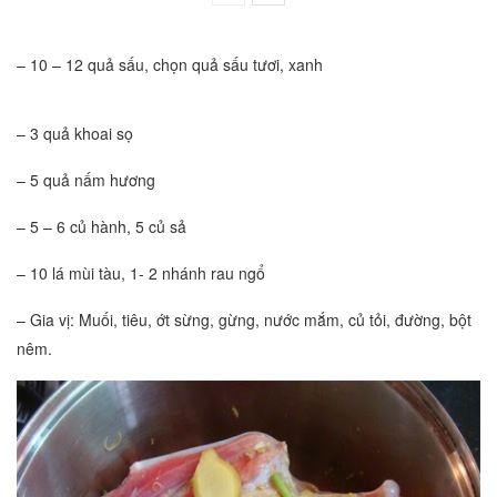
– 10 – 12 quả sấu, chọn quả sấu tươi, xanh
– 3 quả khoai sọ
– 5 quả nấm hương
– 5 – 6 củ hành, 5 củ sả
– 10 lá mùi tàu, 1- 2 nhánh rau ngổ
– Gia vị: Muối, tiêu, ớt sừng, gừng, nước mắm, củ tỏi, đường, bột
nêm.