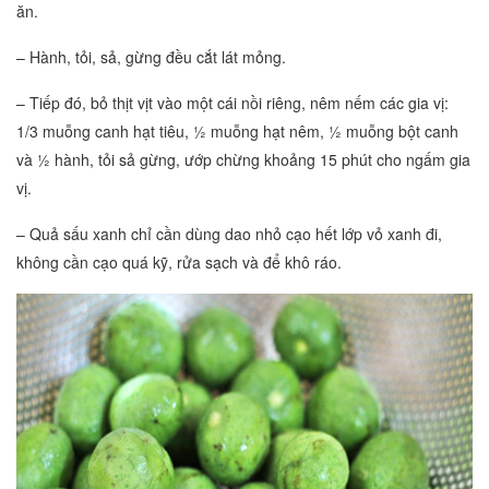
ăn.
– Hành, tỏi, sả, gừng đều cắt lát mỏng.
– Tiếp đó, bỏ thịt vịt vào một cái nồi riêng, nêm nếm các gia vị:
1/3 muỗng canh hạt tiêu, ½ muỗng hạt nêm, ½ muỗng bột canh
và ½ hành, tỏi sả gừng, ướp chừng khoảng 15 phút cho ngấm gia
vị.
– Quả sấu xanh chỉ cần dùng dao nhỏ cạo hết lớp vỏ xanh đi,
không cần cạo quá kỹ, rửa sạch và để khô ráo.