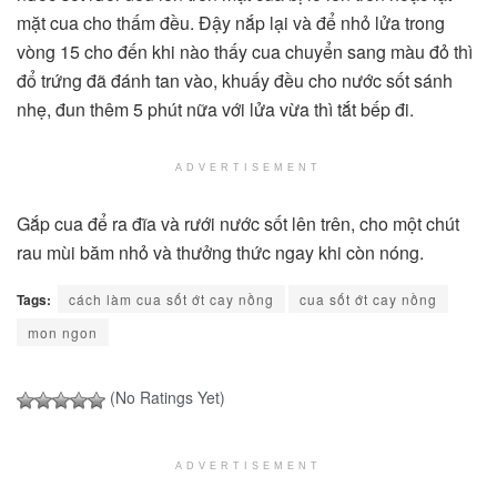
mặt cua cho thấm đều. Đậy nắp lại và để nhỏ lửa trong
vòng 15 cho đến khi nào thấy cua chuyển sang màu đỏ thì
đổ trứng đã đánh tan vào, khuấy đều cho nước sốt sánh
nhẹ, đun thêm 5 phút nữa với lửa vừa thì tắt bếp đi.
ADVERTISEMENT
Gắp cua để ra đĩa và rưới nước sốt lên trên, cho một chút
rau mùi băm nhỏ và thưởng thức ngay khi còn nóng.
Tags:
cách làm cua sốt ớt cay nồng
cua sốt ớt cay nồng
mon ngon
(No Ratings Yet)
ADVERTISEMENT