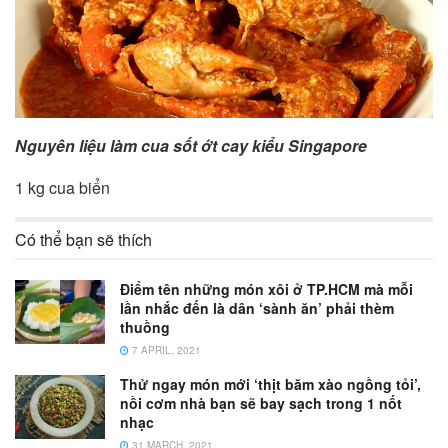
Nguyên liệu làm cua sốt ớt cay kiểu Singapore
1 kg cua biển
Có thể bạn sẽ thích
Điểm tên những món xôi ở TP.HCM mà mỗi
lần nhắc đến là dân ‘sành ăn’ phải thèm
thuồng
7 APRIL, 2021
Thử ngay món mới ‘thịt băm xào ngồng tỏi’,
nồi cơm nhà bạn sẽ bay sạch trong 1 nốt
nhạc
31 MARCH, 2021