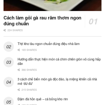
Cách làm gỏi gà rau răm thơm ngon
đúng chuẩn
224 SHARES
Thịt kho tàu ngon chuẩn đúng điệu nhà làm
165 SHARES
Hướng dẫn thực hiện món cá chim chiên giòn vô cùng hấp
dẫn
366 SHARES
3 cách chế biến món gà độc đáo, lạ miệng khiến cả nhà
mê ‘đứ đừ’
215 SHARES
Đậm đà hồn quê – cá bống kho rim
186 SHARES