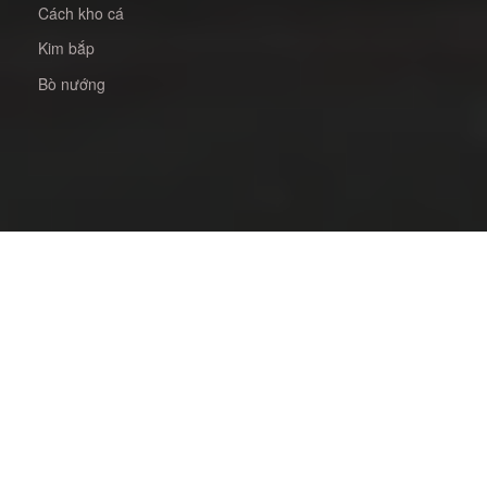
Cách kho cá
Kim bắp
Bò nướng