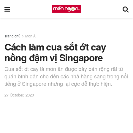
Trang chủ
Món Á
Cách làm cua sốt ớt cay
nồng đậm vị Singapore
Cua sốt ớt cay là món ăn được bày bán rộng rãi từ
quán bình dân cho đến các nhà hàng sang trọng nổi
tiếng ở Singapore nhưng lại cực dễ thực hiện.
27 October, 2020