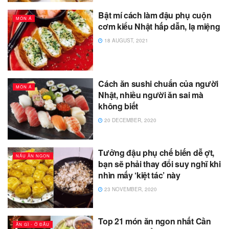
Bật mí cách làm đậu phụ cuộn
MÓN Á
cơm kiểu Nhật hấp dẫn, lạ miệng
18 AUGUST, 2021
Cách ăn sushi chuẩn của người
MÓN Á
Nhật, nhiều người ăn sai mà
không biết
20 DECEMBER, 2020
Tưởng đậu phụ chế biến dễ ợt,
NẤU ĂN NGON
bạn sẽ phải thay đổi suy nghĩ khi
nhìn mấy ‘kiệt tác’ này
23 NOVEMBER, 2020
Top 21 món ăn ngon nhất Cần
ĂN GÌ - Ở ĐÂU