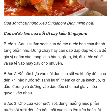
Cua sốt ớt cay nồng kiểu Singapore (Ảnh minh họa)
Các bước làm cua sốt ớt cay kiểu Singapore
Bước 1: Sau khi làm sạch cua để ráo nước bạn chia thành
từng phần nhỏ. Dùng chày hay cán dao đập dập vỏ cua để
gia vị ngấm vào trong, cho hành, gừng, tỏi, ớt, nước sốt ớt
và sa tế vào máy xay cho nhuyễn.
Bước 2: Đổ hỗn hợp vào nồi đun cho sối và khuấy đều cho
đến khi nào nước sốt sánh lại thì thêm cà chua ketchup, xì
dầu, đường và đường vào đảo đều cho mọi gia vị hòa
quyền vào nhau.
Bước 3: Cho cua vào nước sốt, dùng muỗng múc phần
nước sốt rưới đều lên trên mặt cua bị ló lên trên hoặc lật