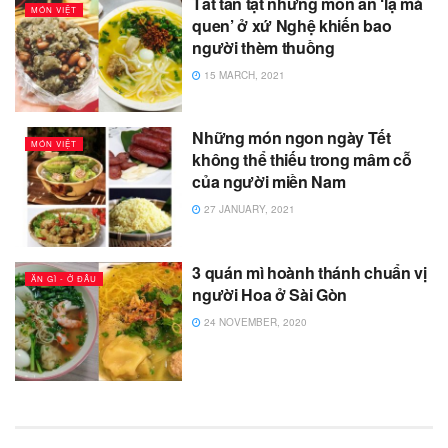
Tất tần tật những món ăn ‘lạ mà
MÓN VIỆT
quen’ ở xứ Nghệ khiến bao
người thèm thuồng
15 MARCH, 2021
Những món ngon ngày Tết
MÓN VIỆT
không thể thiếu trong mâm cỗ
của người miền Nam
27 JANUARY, 2021
3 quán mì hoành thánh chuẩn vị
ĂN GÌ - Ở ĐÂU
người Hoa ở Sài Gòn
24 NOVEMBER, 2020