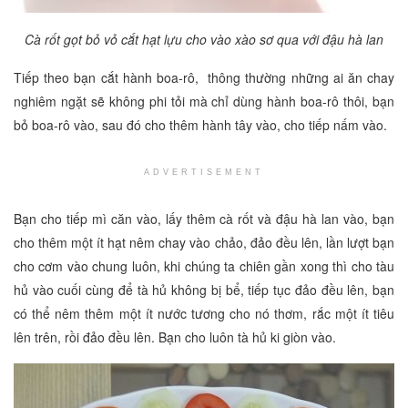
Cà rốt gọt bỏ vỏ cắt hạt lựu cho vào xào sơ qua với đậu hà lan
Tiếp theo bạn cắt hành boa-rô, thông thường những ai ăn chay
nghiêm ngặt sẽ không phi tỏi mà chỉ dùng hành boa-rô thôi, bạn
bỏ boa-rô vào, sau đó cho thêm hành tây vào, cho tiếp nấm vào.
ADVERTISEMENT
Bạn cho tiếp mì căn vào, lấy thêm cà rốt và đậu hà lan vào, bạn
cho thêm một ít hạt nêm chay vào chảo, đảo đều lên, lần lượt bạn
cho cơm vào chung luôn, khi chúng ta chiên gần xong thì cho tàu
hủ vào cuối cùng để tà hủ không bị bể, tiếp tục đảo đều lên, bạn
có thể nêm thêm một ít nước tương cho nó thơm, rắc một ít tiêu
lên trên, rồi đảo đều lên. Bạn cho luôn tà hủ ki giòn vào.