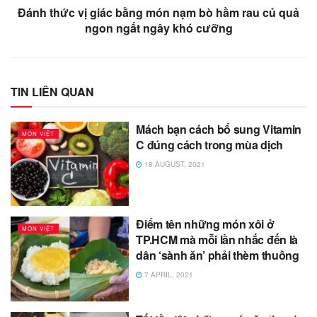
Đánh thức vị giác bằng món nạm bò hầm rau củ quả
ngon ngất ngây khó cưỡng
TIN LIÊN QUAN
Mách bạn cách bổ sung Vitamin
MÓN VIỆT
C đúng cách trong mùa dịch
18 AUGUST, 2021
Điểm tên những món xôi ở
MÓN VIỆT
TP.HCM mà mỗi lần nhắc đến là
dân ‘sành ăn’ phải thèm thuồng
7 APRIL, 2021