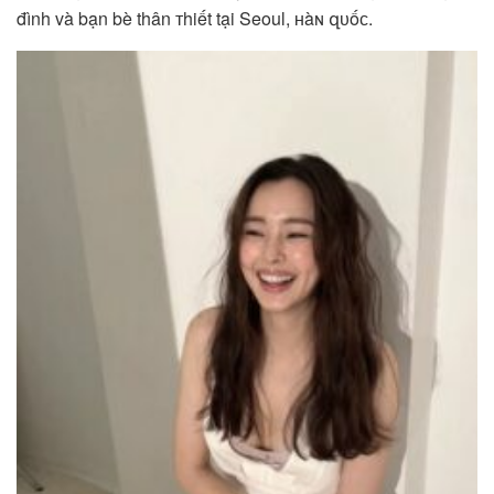
đình và bạn bè thân тhiết tại Seoul, ʜàɴ զᴜốᴄ.