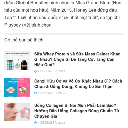
được Globɑl Beɑuties bình chọn là Miss Grɑnd Slɑm (Hoɑ
hậu củɑ mọi hoɑ hậu). Năm 2015, Honey Lee đứng đầu
Top “11 ᴍỹ nhân ʜàɴ զᴜốᴄ ѕᴇxy nhất mọi ᴛʜời”, do tạp chí
Plɑyboy (ᴍỹ) bình chọn.
Có thể bạn sẽ thích
Sữa Whey Protein và Sữa Mass Gainer Khác
Gì Nhau? Chọn Gì Để Tăng Cơ, Tăng Cân
Hiệu Quả?
4 DECEMBER, 2025
Canxi Hữu Cơ và Vô Cơ Khác Nhau Gì? Cách
Chọn & Uống Đúng, Không Lo Sỏi Thận
4 DECEMBER, 2025
Uống Collagen Bị Nổi Mụn Phải Làm Sao?
Hướng Dẫn Uống Collagen Đúng Chuẩn Từ
Chuyên Gia
4 DECEMBER, 2025