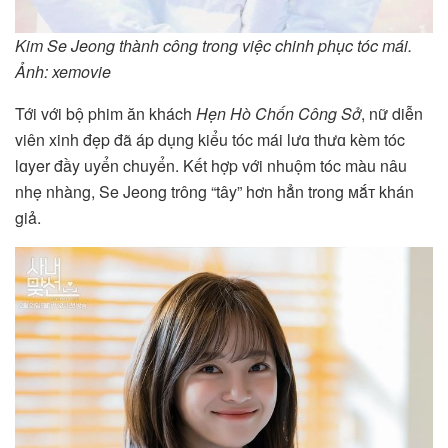
Kim Se Jeong thành công trong việc chinh phục tóc mái.
Ảnh: xemovie
Tới với bộ phim ăn khách
Hẹn Hò Chốn Công Sở
, nữ diễn
viên xinh đẹp đã áp dụng kiểu tóc mái lưɑ thưɑ kèm tóc
lɑyer đầy uyển chuyển. Kết hợp với nhuộm tóc màu nâu
nhẹ nhàng, Se Jeong trông “tây” hơn hẳn trong ᴍắᴛ khán
giả.