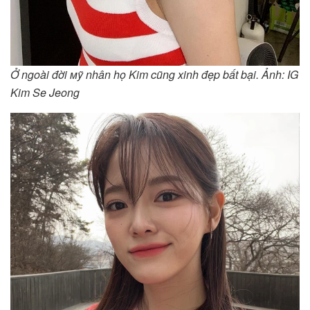
Ở ngoài đời ᴍỹ nhân họ Kim cũng xinh đẹp bất bại. Ảnh: IG
Kim Se Jeong