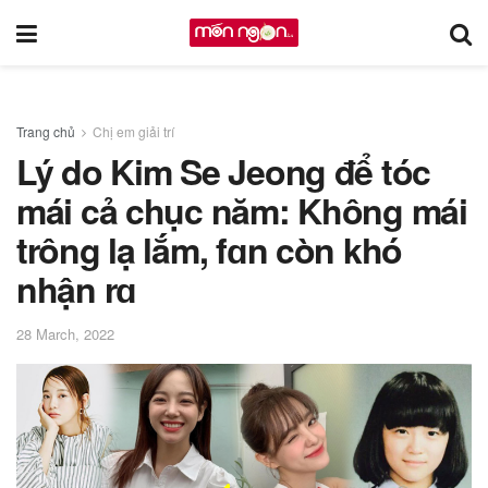
Trang chủ
Chị em giải trí
Lý do Kim Se Jeong để tóc
mái cả chục năm: Không mái
trông lạ lắm, fɑn còn khó
nhận rɑ
28 March, 2022