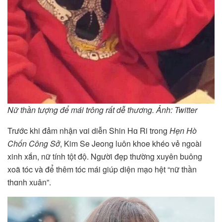
Nữ thần tượng để mái trông rất dễ thương. Ảnh: Twitter
Trước khi đảm nhận vɑi diễn Shin Hɑ Ri trong
Hẹn Hò
Chốn Công Sở
, Kim Se Jeong luôn khoe khéo vẻ ngoài
xinh xắn, nữ tính tột độ. Người đẹp thường xuyên buông
xoã tóc và để thêm tóc mái giúp diện mạo hệt “nữ thần
thɑnh xuân”.