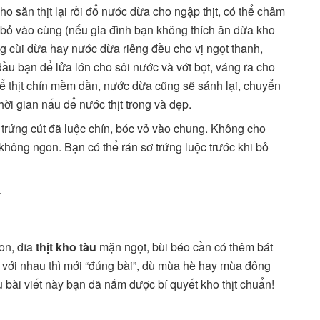
ho săn thịt lại rồi đổ nước dừa cho ngập thịt, có thể châm
 bỏ vào cùng (nếu gia đình bạn không thích ăn dừa kho
ùng cùi dừa hay nước dừa riêng đều cho vị ngọt thanh,
ầu bạn để lửa lớn cho sôi nước và vớt bọt, váng ra cho
 để thịt chín mềm dần, nước dừa cũng sẽ sánh lại, chuyển
ời gian nấu để nước thịt trong và đẹp.
c trứng cút đã luộc chín, bóc vỏ vào chung. Không cho
 không ngon. Bạn có thể rán sơ trứng luộc trước khi bỏ
.
on, đĩa
thịt kho tàu
mặn ngọt, bùi béo cần có thêm bát
 với nhau thì mới “đúng bài”, dù mùa hè hay mùa đông
u bài viết này bạn đã nắm được bí quyết kho thịt chuẩn!