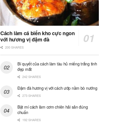
Cách làm cá biển kho cực ngon
với hương vị đậm đà
200 SHARES
Bí quyết của cách làm tàu hủ miếng trắng tinh
đẹp mắt
242 SHARES
Đậm đà hương vị với cách ướp nầm bò nướng
273 SHARES
Bật mí cách làm cơm chiên hải sản đúng
chuẩn
192 SHARES