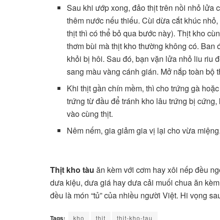
Sau khi ướp xong, đảo thịt trên nồi nhỏ lửa c
thêm nước nếu thiếu. Cùi dừa cắt khúc nhỏ,
thịt thì có thể bỏ qua bước này). Thịt kho c
thơm bùi mà thịt kho thường không có. Ban đ
khỏi bị hôi. Sau đó, bạn vặn lửa nhỏ liu riu
sang màu vàng cánh gián. Mở nắp toàn bộ th
Khi thịt gần chín mềm, thì cho trứng gà hoặ
trứng từ đầu để tránh kho lâu trứng bị cứng,
vào cùng thịt.
Nêm nếm, gia giảm gia vị lại cho vừa miệng
Thịt kho tàu
ăn kèm với cơm hay xôi nếp đều ng
dưa kiệu, dưa giá hay dưa cải muối chua ăn kèm
đều là món “tủ” của nhiều người Việt. Hi vọng sa
Tags:
kho
thit
thit-kho-tau