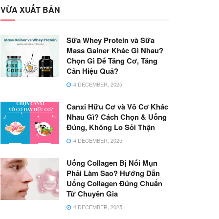
VỪA XUẤT BẢN
Sữa Whey Protein và Sữa
Mass Gainer Khác Gì Nhau?
Chọn Gì Để Tăng Cơ, Tăng
Cân Hiệu Quả?
4 DECEMBER, 2025
Canxi Hữu Cơ và Vô Cơ Khác
Nhau Gì? Cách Chọn & Uống
Đúng, Không Lo Sỏi Thận
4 DECEMBER, 2025
Uống Collagen Bị Nổi Mụn
Phải Làm Sao? Hướng Dẫn
Uống Collagen Đúng Chuẩn
Từ Chuyên Gia
4 DECEMBER, 2025