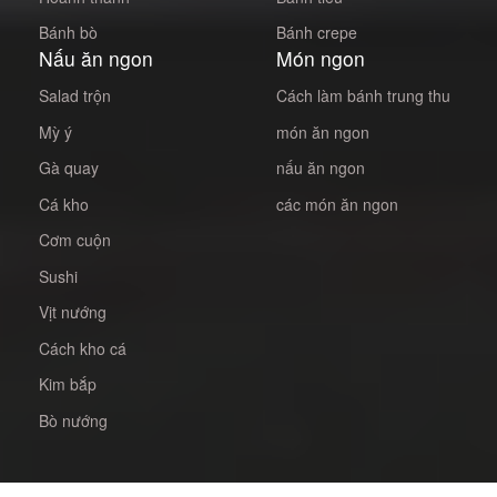
Bánh bò
Bánh crepe
Nấu ăn ngon
Món ngon
Salad trộn
Cách làm bánh trung thu
Mỳ ý
món ăn ngon
Gà quay
nấu ăn ngon
Cá kho
các món ăn ngon
Cơm cuộn
Sushi
Vịt nướng
Cách kho cá
Kim bắp
Bò nướng