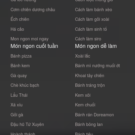
Cơm chiên dương châu
Cách làm bánh xèo
Ếch chiên
Cách làm gỏi xoài
Há cảo
Cách làm sinh tố
Mon ngon moi ngay
Cách làm siro
Món ngon cuối tuần
Món ngon dễ làm
Bánh pizza
Xoài lắc
Bánh kem
Bánh mì nướng muối ớt
Gà quay
Khoai tây chiên
Chè khúc bạch
Bánh tráng trộn
Lẩu Thái
Kem xôi
Xá xíu
Kem chuối
Gỏi gà
Bánh rán Doreamon
Đậu hũ Tứ Xuyên
Bánh bông lan
Hoành thánh
Bánh tiêu