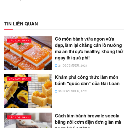
TIN LIÊN QUAN
Có món bánh vừa ngon vừa
CÁC LOẠI BÁNH
đẹp, làm lại chẳng cần lò nướng
mà ăn thì cực healthy, không thử
ngay thì quá phí!
21 DECEMBER, 2021
Khám phá công thức làm món
CÁC LOẠI BÁNH
bánh “quốc dân” của Đài Loan
30 NOVEMBER, 2021
Cách làm bánh brownie socola
CÁC LOẠI BÁNH
bằng nồi cơm điện đơn giản mà