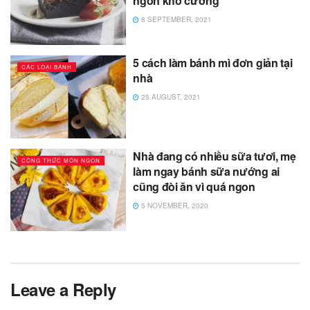
ngon khó cưỡng
8 SEPTEMBER, 2021
5 cách làm bánh mì đơn giản tại
CÁC LOẠI BÁNH
nhà
25 AUGUST, 2021
Nhà đang có nhiều sữa tươi, mẹ
CÔNG THỨC MÓN NGON
làm ngay bánh sữa nướng ai
cũng đòi ăn vì quá ngon
5 NOVEMBER, 2020
Leave a Reply