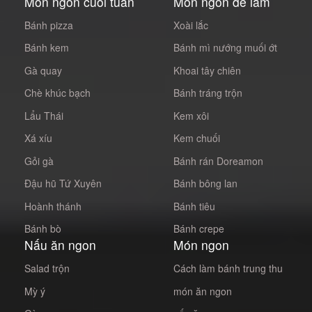
Món ngon cuối tuần
Món ngon dễ làm
Bánh pizza
Xoài lắc
Bánh kem
Bánh mì nướng muối ớt
Gà quay
Khoai tây chiên
Chè khúc bạch
Bánh tráng trộn
Lẩu Thái
Kem xôi
Xá xíu
Kem chuối
Gỏi gà
Bánh rán Doreamon
Đậu hũ Tứ Xuyên
Bánh bông lan
Hoành thánh
Bánh tiêu
Bánh bò
Bánh crepe
Nấu ăn ngon
Món ngon
Salad trộn
Cách làm bánh trung thu
Mỳ ý
món ăn ngon