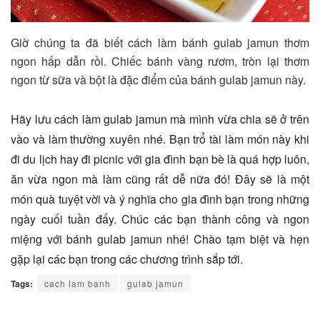
Giờ chúng ta đã biết cách làm bánh gulab jamun thơm
ngon hấp dẫn rồi. Chiếc bánh vàng rươm, tròn lại thơm
ngon từ sữa và bột là đặc điểm của bánh gulab jamun này.
Hãy lưu cách làm gulab jamun mà mình vừa chia sẽ ở trên
vào và làm thường xuyên nhé. Bạn trổ tài làm món này khi
đi du lịch hay đi picnic với gia đình bạn bè là quá hợp luôn,
ăn vừa ngon mà làm cũng rất dễ nữa đó! Đây sẽ là một
món quà tuyệt vời và ý nghĩa cho gia đình bạn trong những
ngày cuối tuần đấy. Chúc các bạn thành công và ngon
miệng với bánh gulab jamun nhé! Chào tạm biệt và hẹn
gặp lại các bạn trong các chương trình sắp tới.
Tags:
cach lam banh
gulab jamun