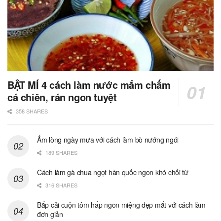
BẬT MÍ 4 cách làm nước mắm chấm
cá chiên, rán ngon tuyệt
358 SHARES
Ấm lòng ngày mưa với cách làm bò nướng ngói
189 SHARES
Cách làm gà chua ngọt hàn quốc ngon khó chối từ
316 SHARES
Bắp cải cuộn tôm hấp ngon miệng đẹp mắt với cách làm
đơn giản