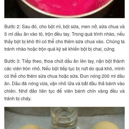
Bước 2: Sau đó, cho bột mì, bột sữa, men nở, sữa chua và
5 ml dầu ăn vào tô, trộn đều tay. Trong quá trình nhào, nếu
thấy bột bị khô thì có thể cho thêm sữa chua vào. Chúng ta
tránh nhào hoặc trộn quá kỹ sẽ khiến bột bị chai, cứng.
Bước 3: Tiếp theo, thoa chút dầu ăn lên tay, nặn bột thành
các viên tròn nhỏ. Nếu bột tiếp tục bị nứt do quá khô, mình
có thể cho thêm sữa chua hoặc sữa. Đun nóng 200 ml dầu
ăn. Dầu đã nóng vừa, vặn nhỏ lửa và bắt đầu thả bánh vào
chiên. Nhớ đảo liên tục để viên bánh chín vàng đều và
tránh bị cháy.