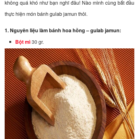
không quá khó như bạn nghĩ đâu! Nào mình cùng bắt đầu
thực hiện món bánh gulab jamun thôi.
1. Nguyên liệu làm bánh hoa hồng – gulab jamun:
Bột mì
30 gr.