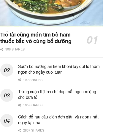
Trổ tài cùng món tim bò hầm
thuốc bắc vô cùng bổ dưỡng
308 SHARES
Sườn bò nướng ăn kèm khoai tây đút lò thơm
ngon cho ngày cuối tuần
192 SHARES
Trứng cuộn thịt ba chỉ đẹp mắt ngon miệng
cho bữa tối
185 SHARES
Cách đổ rau câu giòn đơn giản và ngon nhất
ngay tại nhà
2867 SHARES