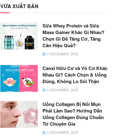
VỪA XUẤT BẢN
Sữa Whey Protein và Sữa
Mass Gainer Khác Gì Nhau?
Chọn Gì Để Tăng Cơ, Tăng
Cân Hiệu Quả?
4 DECEMBER, 2025
Canxi Hữu Cơ và Vô Cơ Khác
Nhau Gì? Cách Chọn & Uống
Đúng, Không Lo Sỏi Thận
4 DECEMBER, 2025
Uống Collagen Bị Nổi Mụn
Phải Làm Sao? Hướng Dẫn
Uống Collagen Đúng Chuẩn
Từ Chuyên Gia
4 DECEMBER, 2025