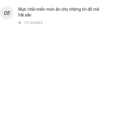
Mực nhồi miến món ăn cho những tín đồ mê
hải sản
172 SHARES