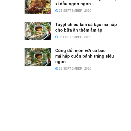
xì dầu ngon ngon
23 SEPTEMBER, 2020
Tuyệt chiêu làm cá bạc má hấp
cho bữa ăn thêm ấm áp
23 SEPTEMBER, 2020
Cùng đổi món với cá bạc
má hấp cuốn bánh tráng siêu
ngon
23 SEPTEMBER, 2020