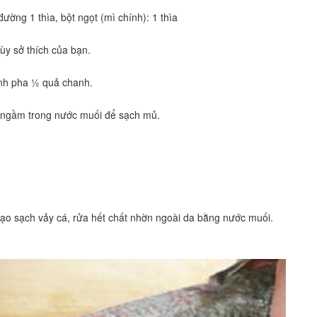
đường 1 thìa, bột ngọt (mì chính): 1 thìa
ùy sở thích của bạn.
ạnh pha ½ quả chanh.
m ngầm trong nước muối để sạch mủ.
o sạch vảy cá, rửa hết chất nhờn ngoài da bằng nước muối.