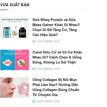
VỪA XUẤT BẢN
Sữa Whey Protein và Sữa
Mass Gainer Khác Gì Nhau?
Chọn Gì Để Tăng Cơ, Tăng
Cân Hiệu Quả?
4 DECEMBER, 2025
Canxi Hữu Cơ và Vô Cơ Khác
Nhau Gì? Cách Chọn & Uống
Đúng, Không Lo Sỏi Thận
4 DECEMBER, 2025
Uống Collagen Bị Nổi Mụn
Phải Làm Sao? Hướng Dẫn
Uống Collagen Đúng Chuẩn
Từ Chuyên Gia
4 DECEMBER, 2025