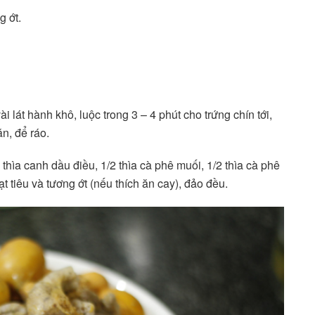
g ớt.
 lát hành khô, luộc trong 3 – 4 phút cho trứng chín tới,
n, để ráo.
thìa canh dầu điều, 1/2 thìa cà phê muối, 1/2 thìa cà phê
t tiêu và tương ớt (nếu thích ăn cay), đảo đều.