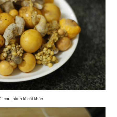
múi cau, hành lá cắt khúc.