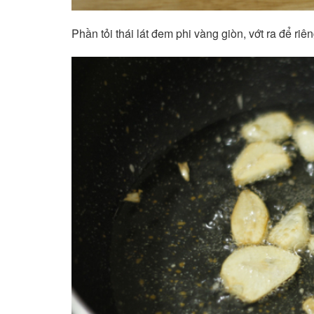
Phần tỏi thái lát đem phi vàng giòn, vớt ra để riên