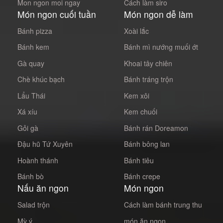
Mon ngon moi ngay
Cách làm siro
Món ngon cuối tuần
Món ngon dễ làm
Bánh pizza
Xoài lắc
Bánh kem
Bánh mì nướng muối ớt
Gà quay
Khoai tây chiên
Chè khúc bạch
Bánh tráng trộn
Lẩu Thái
Kem xôi
Xá xíu
Kem chuối
Gỏi gà
Bánh rán Doreamon
Đậu hũ Tứ Xuyên
Bánh bông lan
Hoành thánh
Bánh tiêu
Bánh bò
Bánh crepe
Nấu ăn ngon
Món ngon
Salad trộn
Cách làm bánh trung thu
Mỳ ý
món ăn ngon