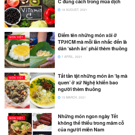
C đúng cách trong mùa dịch
18 AUGUST, 2021
Điểm tên những món xôi ở
MÓN VIỆT
TP.HCM mà mỗi lần nhắc đến là
dân ‘sành ăn’ phải thèm thuồng
7 APRIL, 2021
Tất tần tật những món ăn ‘lạ mà
MÓN VIỆT
quen’ ở xứ Nghệ khiến bao
người thèm thuồng
15 MARCH, 2021
Những món ngon ngày Tết
MÓN VIỆT
không thể thiếu trong mâm cỗ
của người miền Nam