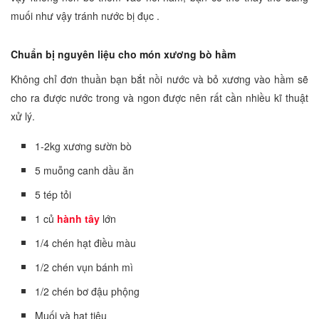
muối như vậy tránh nước bị đục .
Chuẩn bị nguyên liệu cho món
xương bò hầm
Không chỉ đơn thuần bạn bắt nồi nước và bỏ xương vào hầm sẽ
cho ra được nước trong và ngon được nên rất cần nhiều kĩ thuật
xử lý.
1-2kg xương sườn bò
5 muỗng canh dầu ăn
5 tép tỏi
1 củ
hành tây
lớn
1/4 chén hạt điều màu
1/2 chén vụn bánh mì
1/2 chén bơ đậu phộng
Muối và hạt tiêu