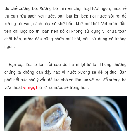
Sơ chế xương bò: Xương bò thì nên chọn loại tươi ngon, mua về
thì bạn rửa sạch với nước, bạn bắt lên bếp nồi nước sôi rồi để
xương bò vào, cách này sẽ khử bẩn, khử mùi hôi. Với nước đầu
tiên khi luộc bò thì bạn nên bỏ đi không sử dụng vì chứa toàn
chất bẩn, nước đầu cũng chứa mùi hôi, nếu sử dụng sẽ không
ngon.
– Bạn bật lửa to lên, rồi sau đó hạ nhiệt từ từ. Thông thường
chúng ta không cần đậy nấp vì nước xương sẽ dễ bị đục. Bạn
phải hết sức chú ý vấn để lửa nhỏ và liên tục vớt bọt để xương bò
vừa thoát
vị ngọt
từ từ và nước sẽ trong hơn.