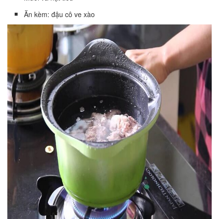
Ăn kèm: đậu cô ve xào