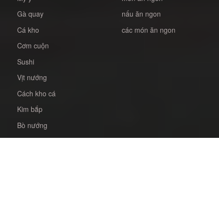
Gà quay
nấu ăn ngon
Cá kho
các món ăn ngon
Cơm cuộn
Sushi
Vịt nướng
Cách kho cá
Kim bắp
Bò nướng