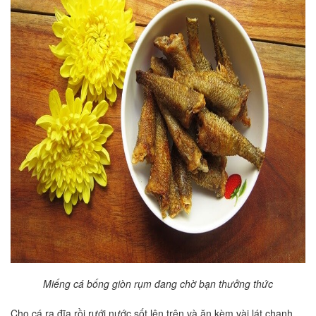
Miếng cá bống giòn rụm đang chờ bạn thưởng thức
Cho cá ra đĩa rồi rưới nước sốt lên trên và ăn kèm vài lát chanh.