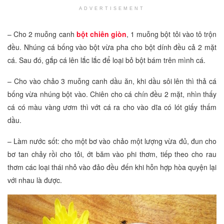
ADVERTISEMENT
– Cho 2 muỗng canh
bột chiên giòn
, 1 muỗng bột tỏi vào tô trộn
đều. Nhúng cá bống vào bột vừa pha cho bột dính đều cả 2 mặt
cá. Sau đó, gắp cá lên lắc lắc để loại bỏ bột bám trên mình cá.
– Cho vào chảo 3 muỗng canh dầu ăn, khi dầu sôi lên thì thả cá
bống vừa nhúng bột vào. Chiên cho cá chín đều 2 mặt, nhìn thấy
cá có màu vàng ươm thì vớt cá ra cho vào dĩa có lót giấy thấm
dầu.
– Làm nước sốt: cho một bơ vào chảo một lượng vừa đủ, đun cho
bơ tan chảy rồi cho tỏi, ớt băm vào phi thơm, tiếp theo cho rau
thơm các loại thái nhỏ vào đảo đều đến khi hỗn hợp hòa quyện lại
với nhau là được.