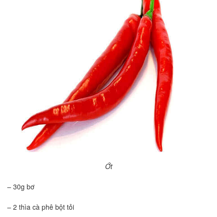
Ớt
– 30g bơ
– 2 thìa cà phê bột tỏi