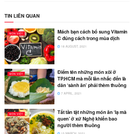
TIN LIÊN QUAN
Mách bạn cách bổ sung Vitamin
MÓN VIỆT
C đúng cách trong mùa dịch
18 AUGUST, 2021
Điểm tên những món xôi ở
MÓN VIỆT
TP.HCM mà mỗi lần nhắc đến là
dân ‘sành ăn’ phải thèm thuồng
7 APRIL, 2021
Tất tần tật những món ăn ‘lạ mà
MÓN VIỆT
quen’ ở xứ Nghệ khiến bao
người thèm thuồng
15 MARCH, 2021