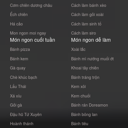
Cơm chiên dương châu
Cách làm bánh xèo
Ếch chiên
Cách làm gỏi xoài
Há cảo
Cách làm sinh tố
Mon ngon moi ngay
Cách làm siro
Món ngon cuối tuần
Món ngon dễ làm
Bánh pizza
Xoài lắc
Bánh kem
Bánh mì nướng muối ớt
Gà quay
Khoai tây chiên
Chè khúc bạch
Bánh tráng trộn
Lẩu Thái
Kem xôi
Xá xíu
Kem chuối
Gỏi gà
Bánh rán Doreamon
Đậu hũ Tứ Xuyên
Bánh bông lan
Hoành thánh
Bánh tiêu