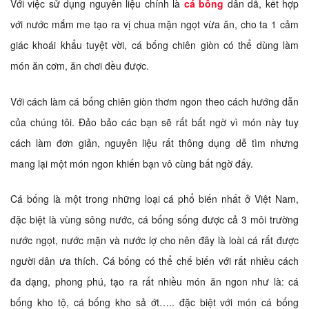
Với việc sử dụng nguyên liệu chính là
cá bống
dân dã, kết hợp
với nước mắm me tạo ra vị chua mặn ngọt vừa ăn, cho ta 1 cảm
giác khoái khẩu tuyệt vời, cá bống chiên giòn có thể dùng làm
món ăn cơm, ăn chơi đều được.
Với cách làm cá bống chiên giòn thơm ngon theo cách hướng dẫn
của chúng tôi. Đảo bảo các bạn sẽ rất bất ngờ vì món này tuy
cách làm đơn giản, nguyên liệu rất thông dụng dễ tìm nhưng
mang lại một món ngon khiến bạn vô cùng bất ngờ đấy.
Cá bống là một trong những loại cá phổ biến nhất ở Việt Nam,
đặc biệt là vùng sông nước, cá bống sống được cả 3 môi trường
nước ngọt, nước mặn và nước lợ cho nên đây là loài cá rất được
người dân ưa thích. Cá bống có thể chế biến với rất nhiều cách
đa dạng, phong phú, tạo ra rất nhiều món ăn ngon như là: cá
bống kho tộ, cá bống kho sả ớt….. đặc biệt với món cá bống