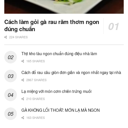
Cách làm gỏi gà rau răm thơm ngon
đúng chuẩn
224 SHARES
Thịt kho tàu ngon chuẩn đúng điệu nhà làm
165 SHARES
Cách đổ rau câu giòn đơn giản và ngon nhất ngay tại nhà
2867 SHARES
Lạ miệng với món cơm chiên trứng muối
210 SHARES
GÀ KHÔNG LỐI THOÁT: MÓN LẠ MÀ NGON
163 SHARES