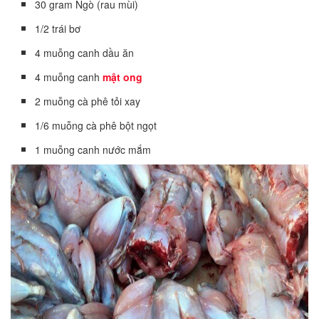
30 gram Ngò (rau mùi)
1/2 trái bơ
4 muỗng canh dầu ăn
4 muỗng canh
mật ong
2 muỗng cà phê tỏi xay
1/6 muỗng cà phê bột ngọt
1 muỗng canh nước mắm