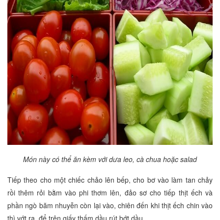
Món này có thể ăn kèm với dưa leo, cà chua hoặc salad
Tiếp theo cho một chiếc chảo lên bếp, cho bơ vào làm tan chảy
rồi thêm rỏi bằm vào phi thơm lên, đảo sơ cho tiếp thịt ếch và
phần ngò băm nhuyễn còn lại vào, chiên đến khi thịt ếch chin vào
thì vớt ra, để trên giấy thấm dầu rút bớt dầu.