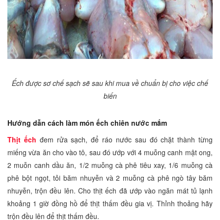
Ếch được sơ chế sạch sẽ sau khi mua về chuẩn bị cho việc chế
biến
Hướng dẫn cách làm món ếch chiên nước mắm
Thịt ếch
đem rửa sạch, để ráo nước sau đó chặt thành từng
miếng vừa ăn cho vào tô, sau đó ướp với 4 muỗng canh mật ong,
2 muỗn canh dầu ăn, 1/2 muỗng cà phê tiêu xay, 1/6 muỗng cà
phê bột ngọt, tỏi băm nhuyễn và 2 muỗng cà phê ngò tây băm
nhuyễn, trộn đều lên. Cho thịt ếch đã ướp vào ngăn mát tủ lạnh
khoảng 1 giờ đồng hồ để thịt thấm đều gia vị. Thỉnh thoảng hãy
trộn đều lên để thịt thấm đều.