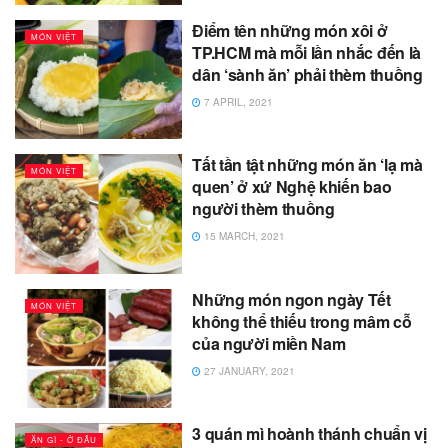
Điểm tên những món xôi ở
MÓN VIỆT
TP.HCM mà mỗi lần nhắc đến là
dân ‘sành ăn’ phải thèm thuồng
7 APRIL, 2021
Tất tần tật những món ăn ‘lạ mà
MÓN VIỆT
quen’ ở xứ Nghệ khiến bao
người thèm thuồng
15 MARCH, 2021
Những món ngon ngày Tết
MÓN VIỆT
không thể thiếu trong mâm cỗ
của người miền Nam
27 JANUARY, 2021
3 quán mì hoành thánh chuẩn vị
ĂN GÌ - Ở ĐÂU