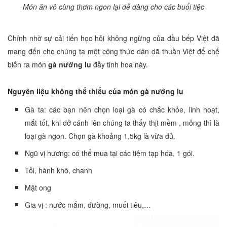
Món ăn vô cùng thơm ngon lại dễ dàng cho các buổi tiệc
Chính nhờ sự cải tiến học hỏi không ngừng của đầu bếp Việt đã
mang đến cho chúng ta một công thức dân dã thuần Việt để chế
biến ra món
gà nướng lu
đầy tinh hoa này.
Nguyên liệu không thể thiếu của món
gà nướng lu
Gà ta: các bạn nên chọn loại gà có chắc khỏe, linh hoạt,
mắt tốt, khi dở cánh lên chúng ta thấy thịt mềm , mỏng thì là
loại gà ngon. Chọn gà khoảng 1,5kg là vừa đủ.
Ngũ vị hương: có thể mua tại các tiệm tạp hóa, 1 gói.
Tỏi, hành khô, chanh
Mật ong
Gia vị : nước mắm, đường, muối tiêu,…