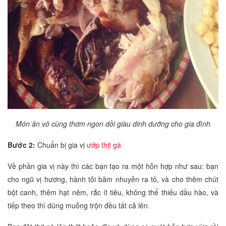
Món ăn vô cùng thơm ngon dồi giàu dinh dưỡng cho gia đình
Bước 2:
Chuẩn bị gia vị
ướp thịt gà
Về phần gia vị này thì các bạn tạo ra một hỗn hợp như sau: bạn
cho ngũ vị hương, hành tỏi băm nhuyễn ra tô, và cho thêm chút
bột canh, thêm hạt nêm, rắc ít tiêu, không thể thiếu dầu hào, và
tiếp theo thì dùng muỗng trộn đều tất cả lên.