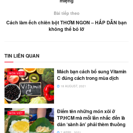
miệng
Bài tiếp theo
Cách làm ếch chiên bột THƠM NGON – HẤP DẪN bạn
không thể bỏ lỡ
TIN LIÊN QUAN
Mách bạn cách bổ sung Vitamin
MÓN VIỆT
C đúng cách trong mùa dịch
18 AUGUST, 2021
Điểm tên những món xôi ở
MÓN VIỆT
TP.HCM mà mỗi lần nhắc đến là
dân ‘sành ăn’ phải thèm thuồng
7 APRIL, 2021