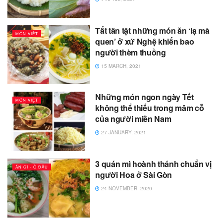
Tất tần tật những món ăn ‘lạ mà
MÓN VIỆT
quen’ ở xứ Nghệ khiến bao
người thèm thuồng
15 MARCH, 2021
Những món ngon ngày Tết
MÓN VIỆT
không thể thiếu trong mâm cỗ
của người miền Nam
27 JANUARY, 2021
3 quán mì hoành thánh chuẩn vị
ĂN GÌ - Ở ĐÂU
người Hoa ở Sài Gòn
24 NOVEMBER, 2020