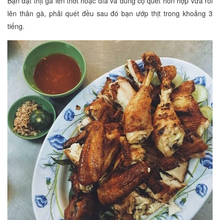
Bạn đặt thịt gà lên thớt hoặc dĩa và dùng cọ quét hỗn hợp vừa rồi
lên thân gà, phải quét đều sau đó bạn ướp thịt trong khoảng 3
tiếng.