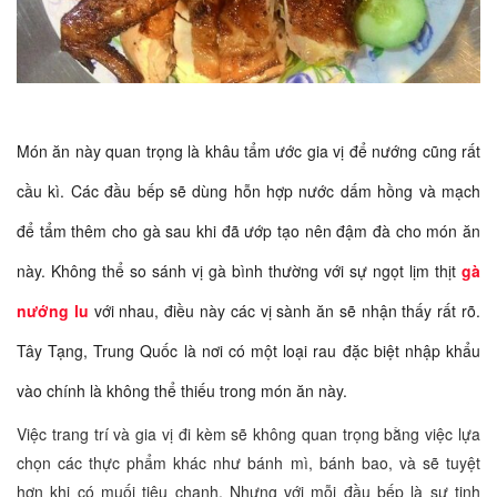
Món ăn này quan trọng là khâu tẩm ước gia vị để nướng cũng rất
cầu kì. Các đầu bếp sẽ dùng hỗn hợp nước dấm hồng và mạch
để tẩm thêm cho gà sau khi đã ướp tạo nên đậm đà cho món ăn
này. Không thể so sánh vị gà bình thường với sự ngọt lịm thịt
gà
nướng lu
với nhau, điều này các vị sành ăn sẽ nhận thấy rất rõ.
Tây Tạng, Trung Quốc là nơi có một loại rau đặc biệt nhập khẩu
vào chính là không thể thiếu trong món ăn này.
Việc trang trí và gia vị đi kèm sẽ không quan trọng bằng việc lựa
chọn các thực phẩm khác như bánh mì, bánh bao, và sẽ tuyệt
hơn khi có muối tiêu chanh. Nhưng với mỗi đầu bếp là sự tinh