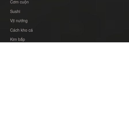
Cơm cuộn
Sushi
Vịt nướng
Cách kho cá
Kim bắp
Bò nướng