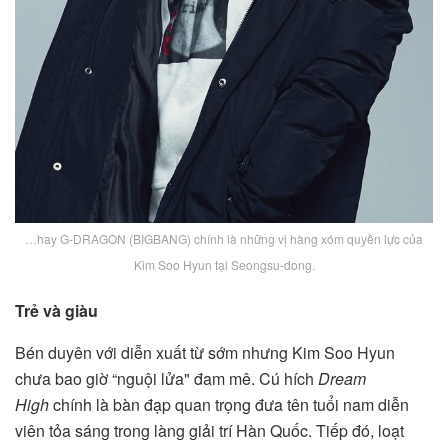
…hay G-DRAGON (BIGBANG) chính là những vị hàng xóm quyền lực của
Kim Soo Hyun tại Seongsu-dong.
Trẻ và giàu
Bén duyên với diễn xuất từ sớm nhưng Kim Soo Hyun
chưa bao giờ “nguội lửa" đam mê. Cú hích
Dream
High
chính là bàn đạp quan trọng đưa tên tuổi nam diễn
viên tỏa sáng trong làng giải trí Hàn Quốc. Tiếp đó, loạt