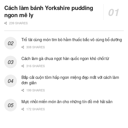
Cách làm bánh Yorkshire pudding
ngon mê ly
239 SHARES
Trổ tài cùng món tim bò hầm thuốc bắc vô cùng bổ dưỡng
308 SHARES
Cách làm gà chua ngọt hàn quốc ngon khó chối từ
316 SHARES
Bắp cải cuộn tôm hấp ngon miệng đẹp mắt với cách làm
đơn giản
199 SHARES
Mực nhồi miến món ăn cho những tín đồ mê hải sản
172 SHARES