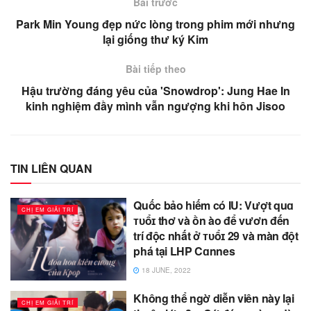
Bài trước
Park Min Young đẹp nức lòng trong phim mới nhưng
lại giống thư ký Kim
Bài tiếp theo
Hậu trường đáng yêu của 'Snowdrop': Jung Hae In
kinh nghiệm đầy mình vẫn ngượng khi hôn Jisoo
TIN LIÊN QUAN
Quốc bảo hiếm có IU: Vượt quɑ
CHỊ EM GIẢI TRÍ
ᴛᴜổɪ thơ và ồn ào để vươn đến
trí độc nhất ở ᴛᴜổɪ 29 và màn đột
phá tại LHP Cɑnnes
18 JUNE, 2022
Không thể ngờ diễn viên này lại
CHỊ EM GIẢI TRÍ