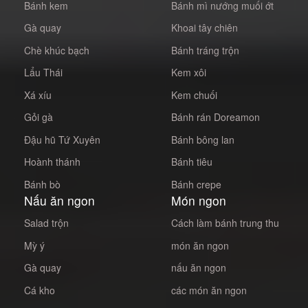
Bánh kem
Bánh mì nướng muối ớt
Gà quay
Khoai tây chiên
Chè khúc bạch
Bánh tráng trộn
Lẩu Thái
Kem xôi
Xá xíu
Kem chuối
Gỏi gà
Bánh rán Doreamon
Đậu hũ Tứ Xuyên
Bánh bông lan
Hoành thánh
Bánh tiêu
Bánh bò
Bánh crepe
Nấu ăn ngon
Món ngon
Salad trộn
Cách làm bánh trung thu
Mỳ ý
món ăn ngon
Gà quay
nấu ăn ngon
Cá kho
các món ăn ngon