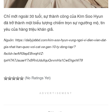
Chỉ mới ngoài 30 tuổi, sự thành công của Kim Soo Hyun
đã trở thành một biểu tượng chiếm trọn sự ngưỡng mộ, tin
yêu của hàng triệu khán giả.
Nguồn: https://dailyjobbd.com/kim-soo-hyun-vung-ngoi-vi-dien-vien-dat-
gia-nhat-han-quoc-voi-cat-xe-gan-10-ty-dong-tap/?
fbclid=IwAR0lepEBnrqhVZ-
tprH7A7JauaeY7xBRnIJdulIquQvvmHa1CwEhgxhfiT8
(No Ratings Yet)
ADVERTISEMENT