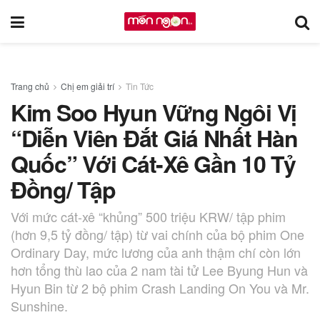
Trang chủ
Chị em giải trí
Tin Tức
Kim Soo Hyun Vững Ngôi Vị
“Diễn Viên Đắt Giá Nhất Hàn
Quốc” Với Cát-Xê Gần 10 Tỷ
Đồng/ Tập
Với mức cát-xê “khủng” 500 triệu KRW/ tập phim
(hơn 9,5 tỷ đồng/ tập) từ vai chính của bộ phim One
Ordinary Day, mức lương của anh thậm chí còn lớn
hơn tổng thù lao của 2 nam tài tử Lee Byung Hun và
Hyun Bin từ 2 bộ phim Crash Landing On You và Mr.
Sunshine.