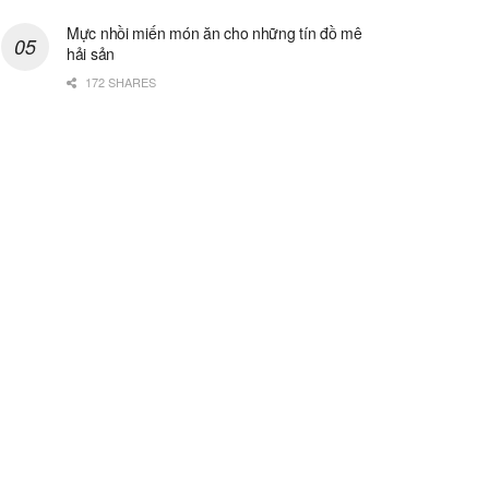
Mực nhồi miến món ăn cho những tín đồ mê
hải sản
172 SHARES