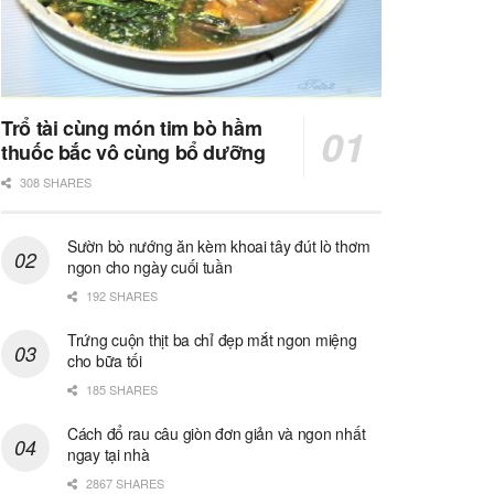
Trổ tài cùng món tim bò hầm
thuốc bắc vô cùng bổ dưỡng
308 SHARES
Sườn bò nướng ăn kèm khoai tây đút lò thơm
ngon cho ngày cuối tuần
192 SHARES
Trứng cuộn thịt ba chỉ đẹp mắt ngon miệng
cho bữa tối
185 SHARES
Cách đổ rau câu giòn đơn giản và ngon nhất
ngay tại nhà
2867 SHARES