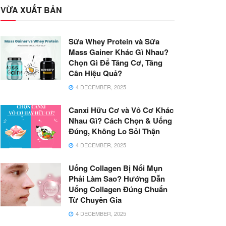
VỪA XUẤT BẢN
Sữa Whey Protein và Sữa
Mass Gainer Khác Gì Nhau?
Chọn Gì Để Tăng Cơ, Tăng
Cân Hiệu Quả?
4 DECEMBER, 2025
Canxi Hữu Cơ và Vô Cơ Khác
Nhau Gì? Cách Chọn & Uống
Đúng, Không Lo Sỏi Thận
4 DECEMBER, 2025
Uống Collagen Bị Nổi Mụn
Phải Làm Sao? Hướng Dẫn
Uống Collagen Đúng Chuẩn
Từ Chuyên Gia
4 DECEMBER, 2025