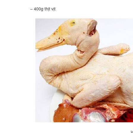
– 400g thịt vịt
V