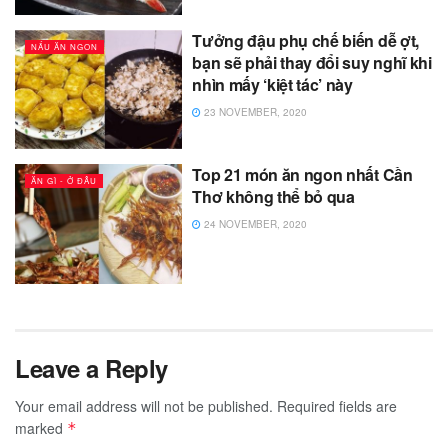
Tưởng đậu phụ chế biến dễ ợt,
NẤU ĂN NGON
bạn sẽ phải thay đổi suy nghĩ khi
nhìn mấy ‘kiệt tác’ này
23 NOVEMBER, 2020
Top 21 món ăn ngon nhất Cần
ĂN GÌ - Ở ĐÂU
Thơ không thể bỏ qua
24 NOVEMBER, 2020
Leave a Reply
Your email address will not be published.
Required fields are
marked
*