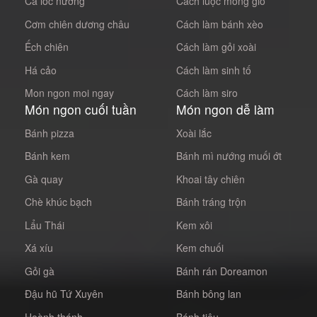
Cá lóc nướng
Cách luộc móng giò
Cơm chiên dương châu
Cách làm bánh xèo
Ếch chiên
Cách làm gỏi xoài
Há cảo
Cách làm sinh tố
Mon ngon moi ngay
Cách làm siro
Món ngon cuối tuần
Món ngon dễ làm
Bánh pizza
Xoài lắc
Bánh kem
Bánh mì nướng muối ớt
Gà quay
Khoai tây chiên
Chè khúc bạch
Bánh tráng trộn
Lẩu Thái
Kem xôi
Xá xíu
Kem chuối
Gỏi gà
Bánh rán Doreamon
Đậu hũ Tứ Xuyên
Bánh bông lan
Hoành thánh
Bánh tiêu