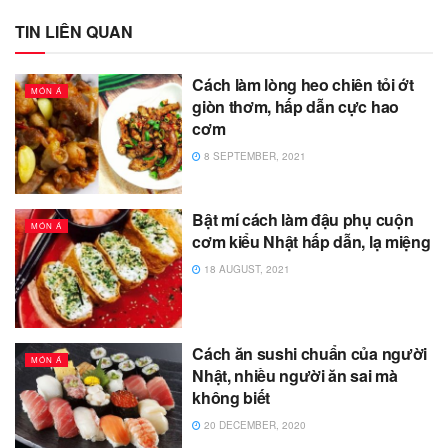
TIN LIÊN QUAN
Cách làm lòng heo chiên tỏi ớt
MÓN Á
giòn thơm, hấp dẫn cực hao
cơm
8 SEPTEMBER, 2021
Bật mí cách làm đậu phụ cuộn
MÓN Á
cơm kiểu Nhật hấp dẫn, lạ miệng
18 AUGUST, 2021
Cách ăn sushi chuẩn của người
MÓN Á
Nhật, nhiều người ăn sai mà
không biết
20 DECEMBER, 2020