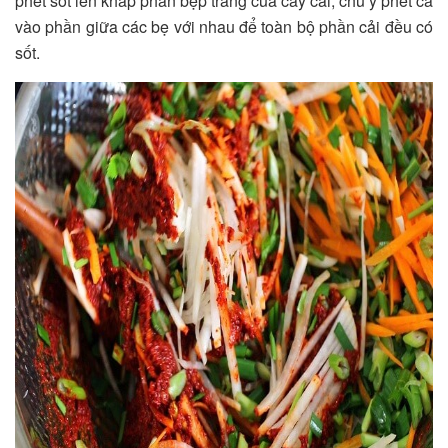
phết sốt lên khắp phần bẹp trắng của cây cải, chú ý phết cả
vào phần giữa các bẹ với nhau để toàn bộ phần cải đều có
sốt.