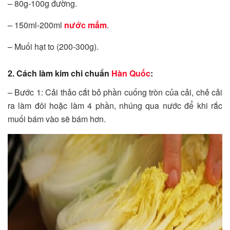
– 80g-100g đường.
– 150ml-200ml
nước mắm
.
– Muối hạt to (200-300g).
2. Cách làm kim chi chuẩn
Hàn Quốc
:
– Bước 1: Cải thảo cắt bỏ phần cuống tròn của cải, chẻ cải
ra làm đôi hoặc làm 4 phần, nhúng qua nước để khi rắc
muối bám vào sẽ bám hơn.