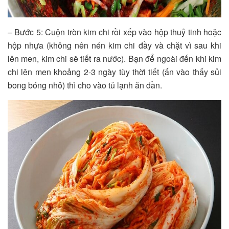
– Bước 5: Cuộn tròn kim chi rồi xếp vào hộp thuỷ tinh hoặc
hộp nhựa (không nên nén kim chi đầy và chặt vì sau khi
lên men, kim chi sẽ tiết ra nước). Bạn để ngoài đến khi kim
chi lên men khoảng 2-3 ngày tùy thời tiết (ấn vào thấy sủi
bong bóng nhỏ) thì cho vào tủ lạnh ăn dần.