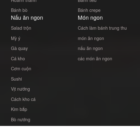
Bánh bò
Bánh crepe
Nấu ăn ngon
Món ngon
Salad trộn
Cách làm bánh trung thu
Mỳ ý
món ăn ngon
Gà quay
nấu ăn ngon
Cá kho
các món ăn ngon
Cơm cuộn
Sushi
Vịt nướng
Cách kho cá
Kim bắp
Bò nướng