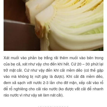
Xát muối vào phần bẹ trắng rải thêm muối vào bên trong
của bẹ cả, xát như vậy cho đến khi hết. Cứ 20 – 30 phút lại
trở mặt cải. Cứ như vậy đến khi cải mềm dẻo (có thế gập
vào mà không bị nứt gãy là được). Khi cải đã mềm dẻo,
đem xả sạch với nước 2-3 lần cho đỡ mặn, xếp cải vào rổ
để rổ nghiêng cho cải ráo nước (ko được vắt cải để nhanh
ráo nước vì như vậy sẽ làm nát cải).