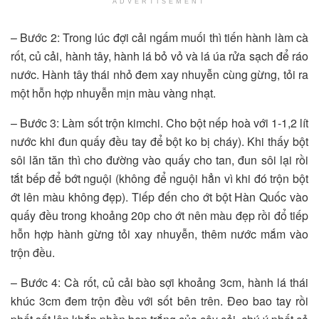
ADVERTISEMENT
– Bước 2: Trong lúc đợi cải ngấm muối thì tiến hành làm cà
rốt, củ cải, hành tây, hành lá bỏ vỏ và lá úa rửa sạch để ráo
nước. Hành tây thái nhỏ đem xay nhuyễn cùng gừng, tỏi ra
một hỗn hợp nhuyễn mịn màu vàng nhạt.
– Bước 3: Làm sốt trộn kimchi. Cho bột nếp hoà với 1-1,2 lít
nước khi đun quấy đều tay để bột ko bị cháy). Khi thấy bột
sôi lăn tăn thì cho đường vào quấy cho tan, đun sôi lại rồi
tắt bếp để bớt nguội (không để nguội hẳn vì khi đó trộn bột
ớt lên màu không đẹp). Tiếp đến cho ớt bột Hàn Quốc vào
quấy đều trong khoảng 20p cho ớt nên màu đẹp rồi đổ tiếp
hỗn hợp hành gừng tỏi xay nhuyễn, thêm nước mắm vào
trộn đều.
– Bước 4: Cà rốt, củ cải bào sợi khoảng 3cm, hành lá thái
khúc 3cm đem trộn đều với sốt bên trên. Đeo bao tay rồi