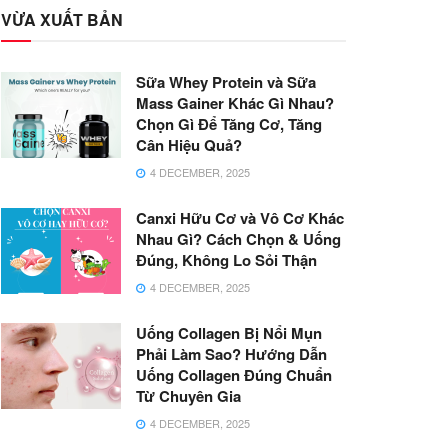
VỪA XUẤT BẢN
Sữa Whey Protein và Sữa
Mass Gainer Khác Gì Nhau?
Chọn Gì Để Tăng Cơ, Tăng
Cân Hiệu Quả?
4 DECEMBER, 2025
Canxi Hữu Cơ và Vô Cơ Khác
Nhau Gì? Cách Chọn & Uống
Đúng, Không Lo Sỏi Thận
4 DECEMBER, 2025
Uống Collagen Bị Nổi Mụn
Phải Làm Sao? Hướng Dẫn
Uống Collagen Đúng Chuẩn
Từ Chuyên Gia
4 DECEMBER, 2025