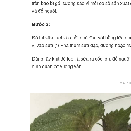
trên bao bì gói sương sáo vì mỗi cơ sở sản xuất
và để nguội.
Bước 3:
Đổ túi sữa tươi vào nồi nhỏ đun sôi bằng lửa nh
vị vào sữa.(*) Pha thêm sữa đặc, đường hoặc mật
Dùng rây khít để lọc trà sữa ra cốc lớn, để ngu
hình quân cờ vuông vắn.
ADV