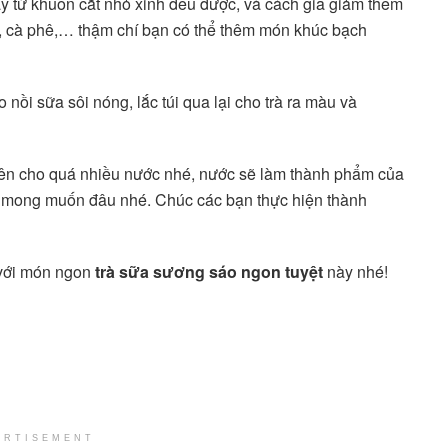
từ khuôn cắt nhỏ xinh đều được, và cách gia giảm thêm
ng, cà phê,… thậm chí bạn có thể thêm món khúc bạch
ào nồi sữa sôi nóng, lắc túi qua lại cho trà ra màu và
nên cho quá nhiều nước nhé, nước sẽ làm thành phẩm của
 mong muốn đâu nhé. Chúc các bạn thực hiện thành
 với món ngon
trà sữa sương sáo ngon tuyệt
này nhé!
ERTISEMENT