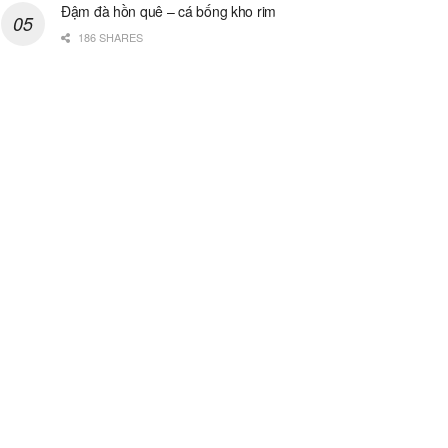
Đậm đà hồn quê – cá bống kho rim
186 SHARES