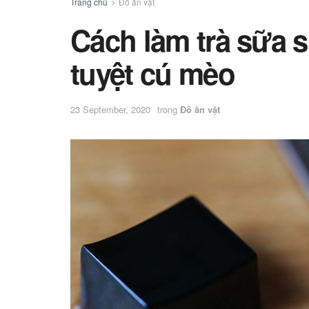
Trang chủ
Đồ ăn vặt
Cách làm trà sữa 
tuyệt cú mèo
23 September, 2020
trong
Đồ ăn vặt