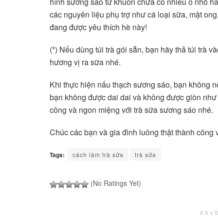
hình sương sáo từ khuôn chứa có nhiều ô nhỏ hay 
các nguyên liệu phụ trợ như cá loại sữa, mật o
đang được yêu thích hè này!
(*) Nếu dùng túi trà gói sẵn, bạn hãy thả túi trà v
hương vị ra sữa nhé.
Khi thực hiện nấu thạch sương sáo, bạn không 
bạn không được dai dai và không được giòn như
công và ngon miệng với trà sữa sương sáo nhé.
Chúc các bạn và gia đình luông thật thành công
Tags:
cách làm trà sữa
trà sữa
(No Ratings Yet)
ADV