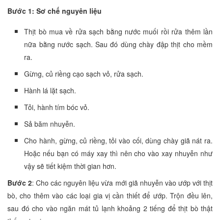
Bước 1: Sơ chế nguyên liệu
Thịt bò mua về rửa sạch bằng nước muối rồi rửa thêm lần
nữa bằng nước sạch. Sau đó dùng chày đập thịt cho mềm
ra.
Gừng, củ riềng cạo sạch vỏ, rửa sạch.
Hành lá lặt sạch.
Tỏi, hành tím bóc vỏ.
Sả băm nhuyễn.
Cho hành, gừng, củ riềng, tỏi vào cối, dùng chày giã nát ra.
Hoặc nếu bạn có máy xay thì nên cho vào xay nhuyễn như
vậy sẽ tiết kiệm thời gian hơn.
Bước 2
: Cho các nguyên liệu vừa mới giã nhuyễn vào ướp với thịt
bò, cho thêm vào các loại gia vị cần thiết để ướp. Trộn đều lên,
sau đó cho vào ngăn mát tủ lạnh khoảng 2 tiếng để thịt bò thật