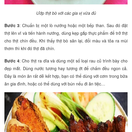
Ướp thịt bò với các gia vị vừa đủ
Bước 3
: Chuẩn bị một lò nướng hoặc một bếp than. Sau đó đặt
thịt lên vĩ và tiến hành nướng, dùng kẹp gắp thực phẩm để trở thịt
cho thịt chín đều. Khi thấy thịt bò săn lại, đổi màu và tỏa ra mùi
thơm thì khi đó thịt đã chín.
Bước 4
: Cho thịt ra dĩa và dùng một số loại rau củ trình bày cho
đẹp mắt. Dùng nước tương hay tương ớt để chấm đều ngon cả.
Đây là món ăn rất dễ kết hợp, bạn có thể dùng với cơm trong bữa
ăn gia đình, hoặc có thể dùng với bún nếu đi ăn tiệc…