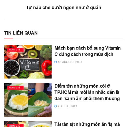
Tự nấu chè bưởi ngon như ở quán
TIN LIÊN QUAN
Mách bạn cách bổ sung Vitamin
MÓN VIỆT
C đúng cách trong mùa dịch
18 AUGUST, 2021
Điểm tên những món xôi ở
MÓN VIỆT
TP.HCM mà mỗi lần nhắc đến là
dân ‘sành ăn’ phải thèm thuồng
7 APRIL, 2021
Tất tần tật những món ăn ‘lạ mà
MÓN VIỆT