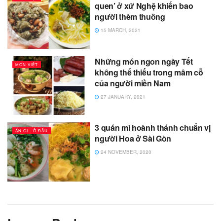
quen’ ở xứ Nghệ khiến bao
người thèm thuồng
15 MARCH, 2021
Những món ngon ngày Tết
MÓN VIỆT
không thể thiếu trong mâm cỗ
của người miền Nam
27 JANUARY, 2021
3 quán mì hoành thánh chuẩn vị
ĂN GÌ - Ở ĐÂU
người Hoa ở Sài Gòn
24 NOVEMBER, 2020