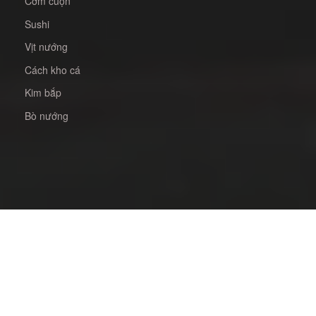
Cơm cuộn
Sushi
Vịt nướng
Cách kho cá
Kim bắp
Bò nướng