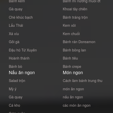
Bánh kem
Bánh mì nướng muối ớt
Gà quay
Khoai tây chiên
Chè khúc bạch
Bánh tráng trộn
Lẩu Thái
Kem xôi
Xá xíu
Kem chuối
Gỏi gà
Bánh rán Doreamon
Đậu hũ Tứ Xuyên
Bánh bông lan
Hoành thánh
Bánh tiêu
Bánh bò
Bánh crepe
Nấu ăn ngon
Món ngon
Salad trộn
Cách làm bánh trung thu
Mỳ ý
món ăn ngon
Gà quay
nấu ăn ngon
Cá kho
các món ăn ngon