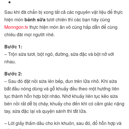
Sau khi đã chẩn bị xong tất cả các nguyên vật liệu để thực
hiện món
bánh sữa
tươi chiên thì các bạn hãy cùng
Monngon.tv
thực hiện món ăn vô cùng hấp dẫn để cùng
chiêu đãi mọi người nhé.
Bước 1:
– Trộn sữa tươi, bột ngô, đường, sữa đặc và bột nở với
nhau.
Bước 2:
– Sau đó đặt nồi sữa lên bếp, đun trên lửa nhỏ. Khi sữa
bắt đầu nóng dùng vá gỗ khuấy đều theo một hướng liên
tục thành hỗn hợp bột nhão. Nhớ khuấy liên tục kẻo sữa
bén nồi rất dễ bị cháy, khuấy cho đến khi có cảm giác nặng
tay, sữa đặc lại và quyện sánh thì tắt lửa.
– Lót giấy thấm dầu cho kín khuôn, sau đó, đổ hỗn hợp và