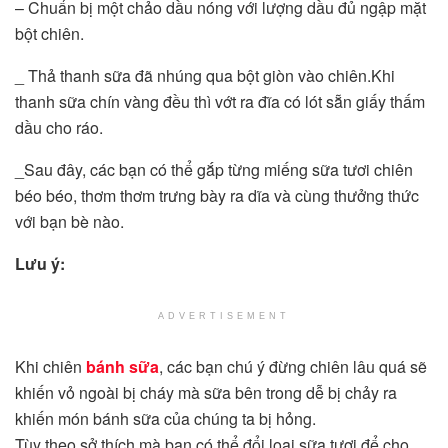
– Chuẩn bị một chảo dầu nóng với lượng dầu đủ ngập mặt
bột chiên.
_ Thả thanh sữa đã nhúng qua bột giòn vào chiên.Khi
thanh sữa chín vàng đều thì vớt ra đĩa có lót sẵn giấy thấm
dầu cho ráo.
_Sau đây, các bạn có thể gắp từng miếng sữa tươi chiên
béo béo, thơm thơm trưng bày ra dĩa và cùng thưởng thức
với bạn bè nào.
Lưu ý:
ADVERTISEMENT
Khi chiên
bánh sữa
, các bạn chú ý đừng chiên lâu quá sẽ
khiến vỏ ngoài bị cháy mà sữa bên trong dễ bị chảy ra
khiến món bánh sữa của chúng ta bị hỏng.
Tùy theo sở thích mà bạn có thể đổi loại sữa tươi để cho