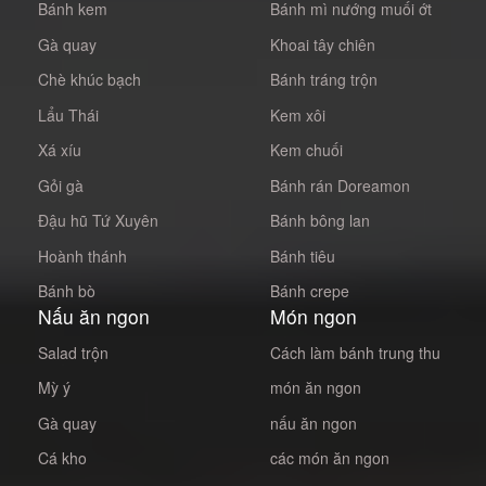
Bánh kem
Bánh mì nướng muối ớt
Gà quay
Khoai tây chiên
Chè khúc bạch
Bánh tráng trộn
Lẩu Thái
Kem xôi
Xá xíu
Kem chuối
Gỏi gà
Bánh rán Doreamon
Đậu hũ Tứ Xuyên
Bánh bông lan
Hoành thánh
Bánh tiêu
Bánh bò
Bánh crepe
Nấu ăn ngon
Món ngon
Salad trộn
Cách làm bánh trung thu
Mỳ ý
món ăn ngon
Gà quay
nấu ăn ngon
Cá kho
các món ăn ngon