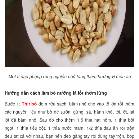
Một ít đậu phộng rang nghiền nhỏ tăng thêm hương vị món ăn
Hướng dẫn cách làm bò nướng lá lốt thơm lừng
Bước 1:
Thịt bò
đem rửa sạch, băm nhỏ cho vào tô lớn rồi thêm
các nguyên liệu như bò dẻ sườn, gừng, sả, hành khô, tỏi, ớt, lát
lốt đã băm nhỏ. Sau đó cho thêm 1,5 thìa hạt nêm, 1 thìa bột
ngọt, 1 thìa tiêu bột, 1 thìa nước mắm, 1/2 thìa dầu ăn rồi trộn
đều tất cả với nhau, bạn nên đeo găng tay rồi dùng tay trộn, bóp