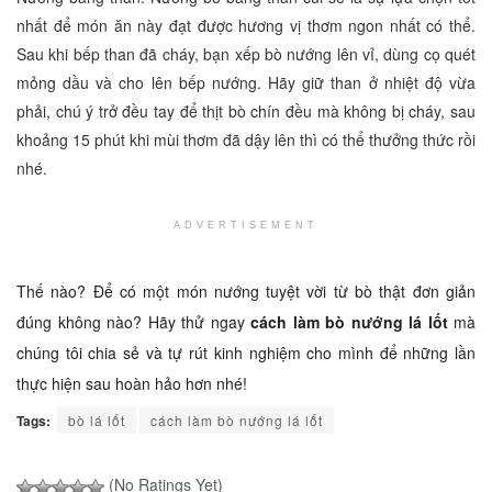
nhất để món ăn này đạt được hương vị thơm ngon nhất có thể.
Sau khi bếp than đã cháy, bạn xếp bò nướng lên vỉ, dùng cọ quét
mỏng dầu và cho lên bếp nướng. Hãy giữ than ở nhiệt độ vừa
phải, chú ý trở đều tay để thịt bò chín đều mà không bị cháy, sau
khoảng 15 phút khi mùi thơm đã dậy lên thì có thể thưởng thức rồi
nhé.
ADVERTISEMENT
Thế nào? Để có một món nướng tuyệt vời từ bò thật đơn giản
đúng không nào? Hãy thử ngay
cách làm bò nướng lá lốt
mà
chúng tôi chia sẻ và tự rút kinh nghiệm cho mình để những lần
thực hiện sau hoàn hảo hơn nhé!
Tags:
bò lá lốt
cách làm bò nướng lá lốt
(No Ratings Yet)