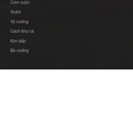
Cơm cuộn
Sushi
Vịt nướng
Cách kho cá
Kim bắp
Bò nướng