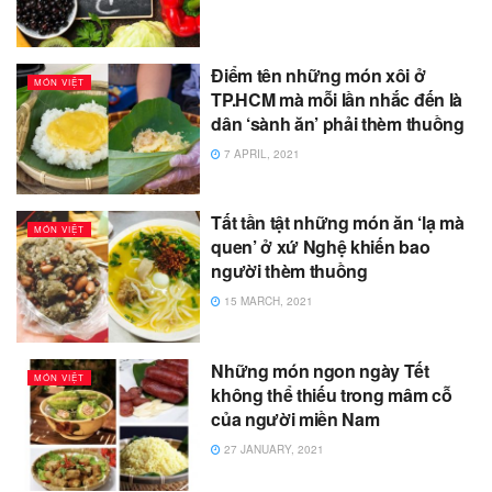
Điểm tên những món xôi ở
MÓN VIỆT
TP.HCM mà mỗi lần nhắc đến là
dân ‘sành ăn’ phải thèm thuồng
7 APRIL, 2021
Tất tần tật những món ăn ‘lạ mà
MÓN VIỆT
quen’ ở xứ Nghệ khiến bao
người thèm thuồng
15 MARCH, 2021
Những món ngon ngày Tết
MÓN VIỆT
không thể thiếu trong mâm cỗ
của người miền Nam
27 JANUARY, 2021