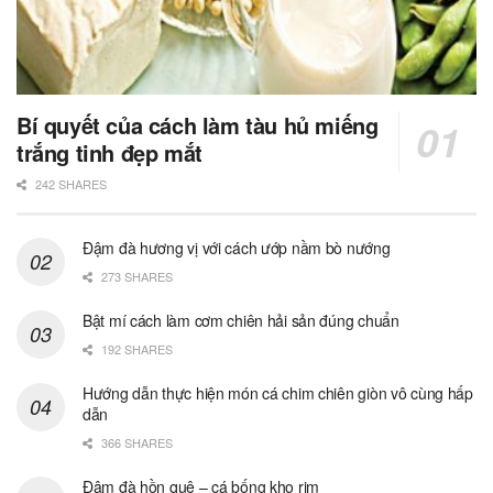
Bí quyết của cách làm tàu hủ miếng
trắng tinh đẹp mắt
242 SHARES
Đậm đà hương vị với cách ướp nầm bò nướng
273 SHARES
Bật mí cách làm cơm chiên hải sản đúng chuẩn
192 SHARES
Hướng dẫn thực hiện món cá chim chiên giòn vô cùng hấp
dẫn
366 SHARES
Đậm đà hồn quê – cá bống kho rim