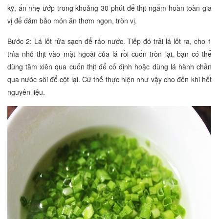
kỹ, ấn nhẹ ướp trong khoảng 30 phút để thịt ngấm hoàn toàn gia
vị để đảm bảo món ăn thơm ngon, tròn vị.
Bước 2: Lá lốt rửa sạch để ráo nước. Tiếp đó trải lá lốt ra, cho 1
thìa nhỏ thịt vào mặt ngoài của lá rồi cuốn tròn lại, bạn có thể
dùng tăm xiên qua cuốn thịt để cố định hoặc dùng lá hành chần
qua nước sôi để cột lại. Cứ thế thực hiện như vậy cho đến khi hết
nguyên liệu.