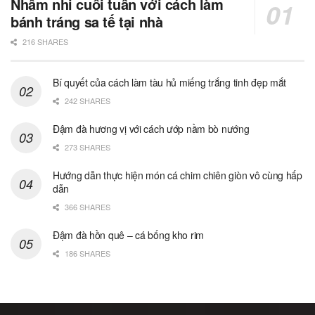
Nhâm nhi cuối tuần với cách làm
bánh tráng sa tế tại nhà
216 SHARES
Bí quyết của cách làm tàu hủ miếng trắng tinh đẹp mắt
242 SHARES
Đậm đà hương vị với cách ướp nầm bò nướng
273 SHARES
Hướng dẫn thực hiện món cá chim chiên giòn vô cùng hấp
dẫn
366 SHARES
Đậm đà hồn quê – cá bống kho rim
186 SHARES