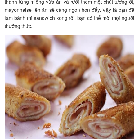
thành từng miếng vừa ăn và rưới thêm một chút tương ớt,
mayonnaise lên ăn sẽ càng ngon hơn đấy. Vậy là bạn đã
làm bánh mì sandwich xong rồi, bạn có thể mời mọi người
thưởng thức.