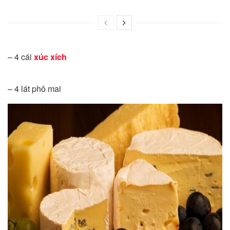
– 4 cái
xúc xích
– 4 lát phô mai