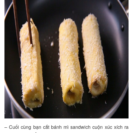
– Cuối cùng bạn cắt bánh mì sandwich cuộn xúc xích ra