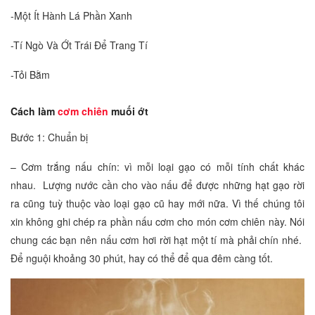
-Một Ít Hành Lá Phần Xanh
-Tí Ngò Và Ớt Trái Để Trang Tí
-Tỏi Bằm
Cách làm
cơm chiên
muối ớt
Bước 1: Chuẩn bị
– Cơm trắng nấu chín: vì mỗi loại gạo có mỗi tính chất khác
nhau. Lượng nước cần cho vào nấu để được những hạt gạo rời
ra cũng tuỳ thuộc vào loại gạo cũ hay mới nữa. Vì thế chúng tôi
xin không ghi chép ra phần nấu cơm cho món cơm chiên này. Nói
chung các bạn nên nấu cơm hơi rời hạt một tí mà phải chín nhé.
Để nguội khoảng 30 phút, hay có thể để qua đêm càng tốt.