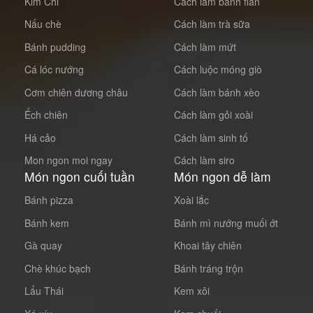
Kim Chi
Cách làm bánh flan
Nấu chè
Cách làm trà sữa
Bánh pudding
Cách làm mứt
Cá lóc nướng
Cách luộc móng giò
Cơm chiên dương châu
Cách làm bánh xèo
Ếch chiên
Cách làm gỏi xoài
Há cảo
Cách làm sinh tố
Mon ngon moi ngay
Cách làm siro
Món ngon cuối tuần
Món ngon dễ làm
Bánh pizza
Xoài lắc
Bánh kem
Bánh mì nướng muối ớt
Gà quay
Khoai tây chiên
Chè khúc bạch
Bánh tráng trộn
Lẩu Thái
Kem xôi