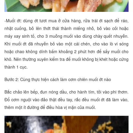
-Muối ớt: dùng ớt tươi mua ở cửa hàng, rửa trái ới sạch để ráo,
nhặt cuống, bỏ lên thớt thái thành miếng nhỏ, bỏ vào cối hoặc
máy xay sinh tố, cho 3 muỗng muối vào dùng chày quết nhuyễn.
Khi muối ớt đã nhuyễn bỏ vào một cái chén, cho vào lò vi sóng
hoặc chao không dính bấm khoảng 2 phút hơn để sấy muối cho
khô. Nên thường xuyên kiểm tra để muối không bị khét hoặc cứng
thành 1 cục.
Bước 2: Cùng thực hiện cách làm cơm chiên muối ớt nào
Bắc chảo lên bếp, đun nóng dầu, cho hành tím, tỏi vào phi thơm.
Đổ cơm nguội vào đảo thật đều tay, rắc đều muối ớt đã làm vào,
thêm một ít đường để điều hòa vị mặn của muối.