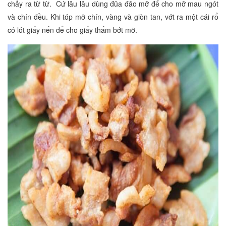
chảy ra từ từ. Cứ lâu lâu dùng đũa đão mỡ để cho mỡ mau ngót
và chín đều. Khi tóp mỡ chín, vàng và giòn tan, vớt ra một cái rổ
có lót giấy nến để cho giấy thấm bớt mỡ.