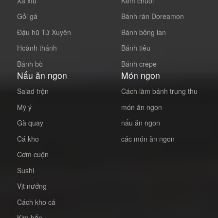
Xá xíu
Kem chuối
Gỏi gà
Bánh rán Doreamon
Đậu hũ Tứ Xuyên
Bánh bông lan
Hoành thánh
Bánh tiêu
Bánh bò
Bánh crepe
Nấu ăn ngon
Món ngon
Salad trộn
Cách làm bánh trung thu
Mỳ ý
món ăn ngon
Gà quay
nấu ăn ngon
Cá kho
các món ăn ngon
Cơm cuộn
Sushi
Vịt nướng
Cách kho cá
Kim bắp