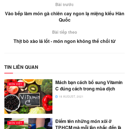
Bài trước
Vào bếp làm món gà chiên cay ngon lạ miệng kiểu Hàn
Quốc
Bài tiếp theo
Thịt bò xào lá lốt - món ngon không thể chối từ
TIN LIÊN QUAN
Mách bạn cách bổ sung Vitamin
MÓN VIỆT
C đúng cách trong mùa dịch
18 AUGUST, 2021
Điểm tên những món xôi ở
MÓN VIỆT
TP.HCM mà mỗi lần nhắc đến là