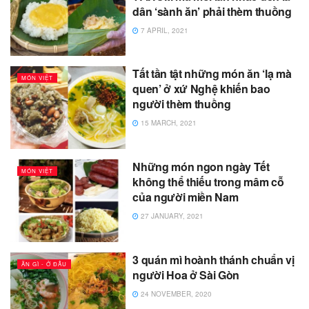
dân ‘sành ăn’ phải thèm thuồng
7 APRIL, 2021
Tất tần tật những món ăn ‘lạ mà
MÓN VIỆT
quen’ ở xứ Nghệ khiến bao
người thèm thuồng
15 MARCH, 2021
Những món ngon ngày Tết
MÓN VIỆT
không thể thiếu trong mâm cỗ
của người miền Nam
27 JANUARY, 2021
3 quán mì hoành thánh chuẩn vị
ĂN GÌ - Ở ĐÂU
người Hoa ở Sài Gòn
24 NOVEMBER, 2020