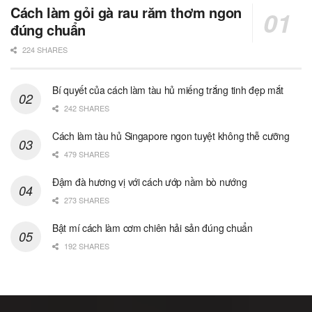
Cách làm gỏi gà rau răm thơm ngon
đúng chuẩn
224 SHARES
Bí quyết của cách làm tàu hủ miếng trắng tinh đẹp mắt
242 SHARES
Cách làm tàu hủ Singapore ngon tuyệt không thễ cưỡng
479 SHARES
Đậm đà hương vị với cách ướp nầm bò nướng
273 SHARES
Bật mí cách làm cơm chiên hải sản đúng chuẩn
192 SHARES