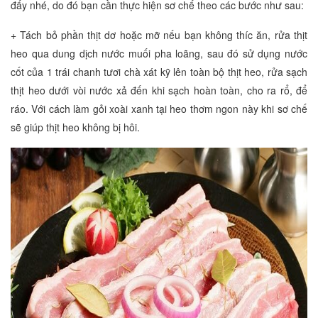
đấy nhé, do đó bạn cần thực hiện sơ chế theo các bước như sau:
+ Tách bỏ phần thịt dơ hoặc mỡ nếu bạn không thíc ăn, rửa thịt
heo qua dung dịch nước muối pha loãng, sau đó sử dụng nước
cốt của 1 trái chanh tươi chà xát kỹ lên toàn bộ thịt heo, rửa sạch
thịt heo dưới vòi nước xả đến khi sạch hoàn toàn, cho ra rổ, để
ráo. Với cách làm gỏi xoài xanh tại heo thơm ngon này khi sơ chế
sẽ giúp thịt heo không bị hôi.