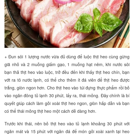
+ Đun sôi 1 lượng nước vừa đủ dùng để luộc thịt heo cùng gừng
giã nhỏ và 2 muỗng giấm gạo, 1 muỗng hạt nêm, khi nước sôi
bạn thả thịt heo vào luộc, trở đều đến khi thấy thịt heo chín, bạn
vớt ra tô nước lạnh, có thể cho thêm ít đá viên để thịt heo được
trắng, giòn ngon hơn. Cho thịt heo vào túi đựng thực phẩm rồi bỏ
vào ngăn đông tủ lạnh 30 phút, lấy ra, thái mỏng. Đây chính là bí
quyết giúp cách làm gỏi xoài thịt heo ngon, giòn hấp dẫn và bạn
có thể thái mỏng thịt heo một cách dễ dàng hơn.
Trước khi thái, nên bỏ thịt heo vào tủ lạnh khoảng 30 phút với
ngăn mát và 15 phút với ngăn đá để món gỏi xoài xanh tại heo