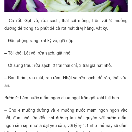
– Cà rốt: Gọt vỏ, rửa sạch, thái sợi mỏng, trộn với ½ muỗng
đường để trong 15 phút để cà rốt mất đi vị hăng, vắt kỹ.
– Đậu phộng rang: xát kỹ vỏ, giã dập.
– Tỏi khô: Lột vỏ, rửa sạch, giã nhỏ.
– Ớt sừng trâu: rửa sạch, 2 trái thái chỉ, 3 trái giã nát nhỏ.
– Rau thơm, rau mùi, rau răm: Nhặt và rửa sạch, để ráo, thái vừa
ăn.
Bước 2: Làm nước mắm ngon chua ngọt trộn gỏi xoài thịt heo
– Cho 4 muỗng đường và 4 muỗng nước mắm ngon ngon vào
nồi, đun nhỏ lửa đến khi đường tan hết quyện với nước mắm
ngon sền sệt như là đạt yêu cầu, với tỷ lệ 1:1 như thế này sẽ đảm