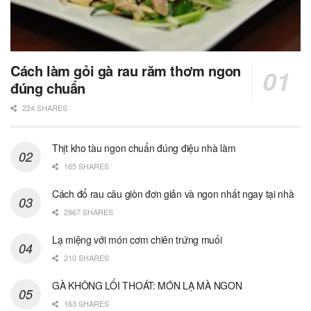
Cách làm gỏi gà rau răm thơm ngon
đúng chuẩn
224 SHARES
Thịt kho tàu ngon chuẩn đúng điệu nhà làm
165 SHARES
Cách đổ rau câu giòn đơn giản và ngon nhất ngay tại nhà
2867 SHARES
Lạ miệng với món cơm chiên trứng muối
210 SHARES
GÀ KHÔNG LỐI THOÁT: MÓN LẠ MÀ NGON
163 SHARES