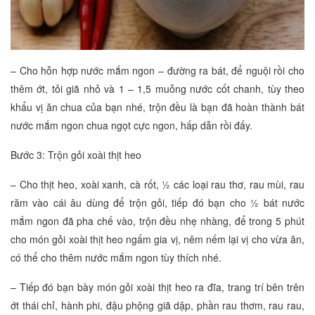
– Cho hỗn hợp nước mắm ngon – đường ra bát, để nguội rồi cho
thêm ớt, tỏi giã nhỏ và 1 – 1,5 muỗng nước cốt chanh, tùy theo
khẩu vị ăn chua của bạn nhé, trộn đều là bạn đã hoàn thành bát
nước mắm ngon chua ngọt cực ngon, hấp dẫn rồi đấy.
Bước 3: Trộn gỏi xoài thịt heo
– Cho thịt heo, xoài xanh, cà rốt, ½ các loại rau thơ, rau mùi, rau
răm vào cái âu dùng để trộn gỏi, tiếp đó bạn cho ½ bát nước
mắm ngon đã pha chế vào, trộn đều nhẹ nhàng, để trong 5 phút
cho món gỏi xoài thịt heo ngấm gia vị, nêm nếm lại vị cho vừa ăn,
có thể cho thêm nước mắm ngon tùy thích nhé.
– Tiếp đó bạn bày món gỏi xoài thịt heo ra đĩa, trang trí bên trên
ớt thái chỉ, hành phi, đậu phộng giã dập, phần rau thơm, rau rau,