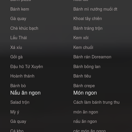
Bánh kem
Bánh mì nướng muối ớt
Gà quay
Khoai tây chiên
Chè khúc bạch
Bánh tráng trộn
Lẩu Thái
Kem xôi
Xá xíu
Kem chuối
Gỏi gà
Bánh rán Doreamon
Đậu hũ Tứ Xuyên
Bánh bông lan
Hoành thánh
Bánh tiêu
Bánh bò
Bánh crepe
Nấu ăn ngon
Món ngon
Salad trộn
Cách làm bánh trung thu
Mỳ ý
món ăn ngon
Gà quay
nấu ăn ngon
Cá kho
các món ăn ngon