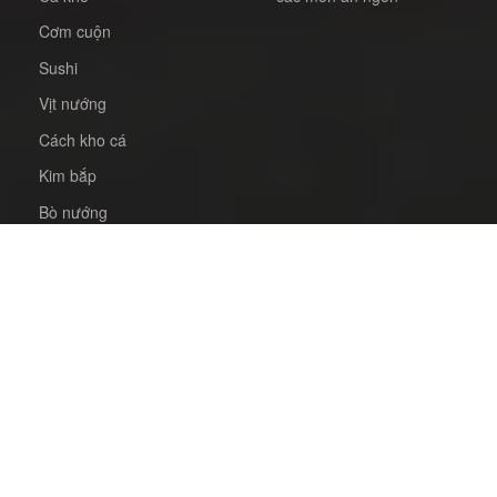
Cơm cuộn
Sushi
Vịt nướng
Cách kho cá
Kim bắp
Bò nướng