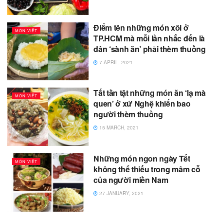
Điểm tên những món xôi ở
MÓN VIỆT
TP.HCM mà mỗi lần nhắc đến là
dân ‘sành ăn’ phải thèm thuồng
7 APRIL, 2021
Tất tần tật những món ăn ‘lạ mà
MÓN VIỆT
quen’ ở xứ Nghệ khiến bao
người thèm thuồng
15 MARCH, 2021
Những món ngon ngày Tết
MÓN VIỆT
không thể thiếu trong mâm cỗ
của người miền Nam
27 JANUARY, 2021