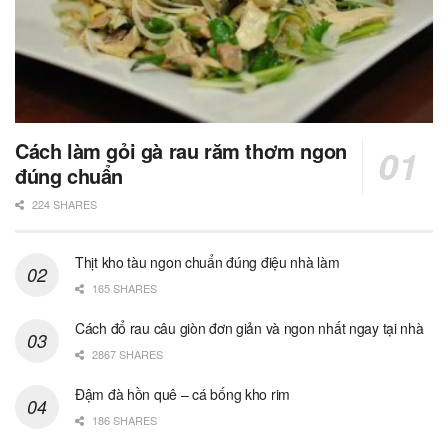
Cách làm gỏi gà rau răm thơm ngon
đúng chuẩn
224 SHARES
Thịt kho tàu ngon chuẩn đúng điệu nhà làm
165 SHARES
Cách đổ rau câu giòn đơn giản và ngon nhất ngay tại nhà
2867 SHARES
Đậm đà hồn quê – cá bống kho rim
186 SHARES