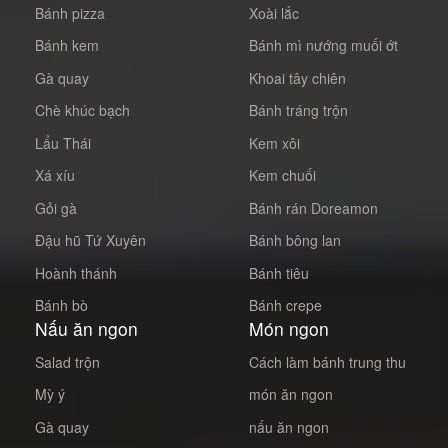
Bánh pizza
Xoài lắc
Bánh kem
Bánh mì nướng muối ớt
Gà quay
Khoai tây chiên
Chè khúc bạch
Bánh tráng trộn
Lẩu Thái
Kem xôi
Xá xíu
Kem chuối
Gỏi gà
Bánh rán Doreamon
Đậu hũ Tứ Xuyên
Bánh bông lan
Hoành thánh
Bánh tiêu
Bánh bò
Bánh crepe
Nấu ăn ngon
Món ngon
Salad trộn
Cách làm bánh trung thu
Mỳ ý
món ăn ngon
Gà quay
nấu ăn ngon