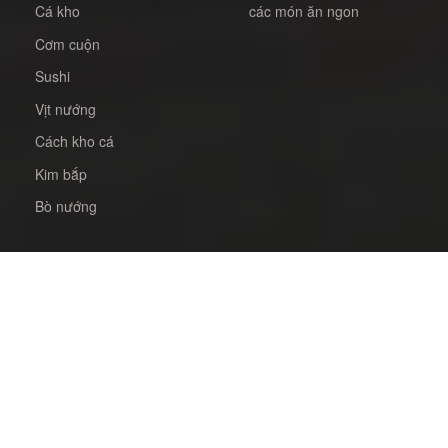
Cá kho
các món ăn ngon
Cơm cuộn
Sushi
Vịt nướng
Cách kho cá
Kim bắp
Bò nướng