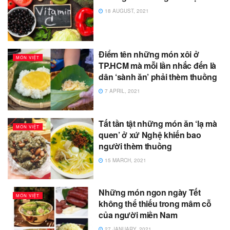
18 AUGUST, 2021
Điểm tên những món xôi ở
MÓN VIỆT
TP.HCM mà mỗi lần nhắc đến là
dân ‘sành ăn’ phải thèm thuồng
7 APRIL, 2021
Tất tần tật những món ăn ‘lạ mà
MÓN VIỆT
quen’ ở xứ Nghệ khiến bao
người thèm thuồng
15 MARCH, 2021
Những món ngon ngày Tết
MÓN VIỆT
không thể thiếu trong mâm cỗ
của người miền Nam
27 JANUARY, 2021