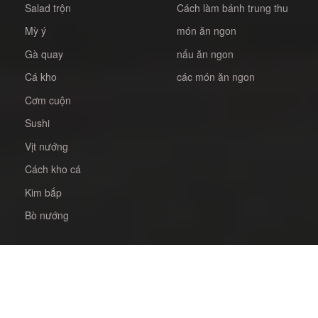
Salad trộn
Cách làm bánh trung thu
Mỳ ý
món ăn ngon
Gà quay
nấu ăn ngon
Cá kho
các món ăn ngon
Cơm cuộn
Sushi
Vịt nướng
Cách kho cá
Kim bắp
Bò nướng