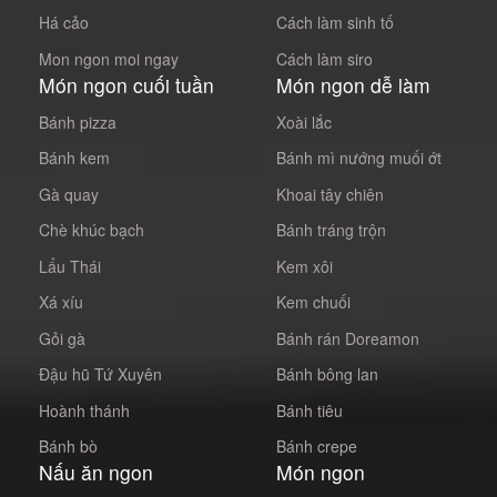
Há cảo
Cách làm sinh tố
Mon ngon moi ngay
Cách làm siro
Món ngon cuối tuần
Món ngon dễ làm
Bánh pizza
Xoài lắc
Bánh kem
Bánh mì nướng muối ớt
Gà quay
Khoai tây chiên
Chè khúc bạch
Bánh tráng trộn
Lẩu Thái
Kem xôi
Xá xíu
Kem chuối
Gỏi gà
Bánh rán Doreamon
Đậu hũ Tứ Xuyên
Bánh bông lan
Hoành thánh
Bánh tiêu
Bánh bò
Bánh crepe
Nấu ăn ngon
Món ngon