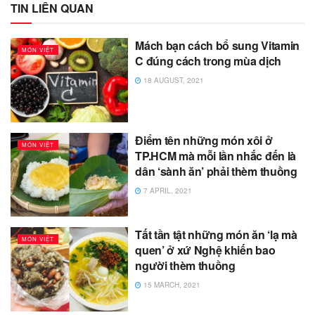
TIN LIÊN QUAN
Mách bạn cách bổ sung Vitamin
MÓN VIỆT
C đúng cách trong mùa dịch
18 AUGUST, 2021
Điểm tên những món xôi ở
MÓN VIỆT
TP.HCM mà mỗi lần nhắc đến là
dân ‘sành ăn’ phải thèm thuồng
7 APRIL, 2021
Tất tần tật những món ăn ‘lạ mà
MÓN VIỆT
quen’ ở xứ Nghệ khiến bao
người thèm thuồng
15 MARCH, 2021