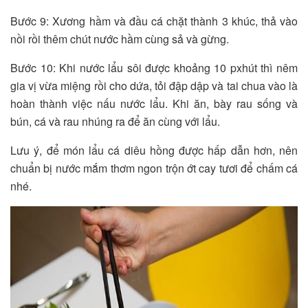
Bước 9: Xương hầm và đầu cá chặt thành 3 khúc, thả vào
nồi rồi thêm chút nước hầm cùng sả và gừng.
Bước 10: Khi nước lẩu sôi được khoảng 10 pxhút thì nêm
gia vị vừa miệng rồi cho dứa, tỏi đập dập và tai chua vào là
hoàn thành việc nấu nước lẩu. Khi ăn, bày rau sống và
bún, cá và rau nhúng ra để ăn cùng với lẩu.
Lưu ý, để món lẩu cá diêu hồng được hấp dẫn hơn, nên
chuẩn bị nước mắm thơm ngon trộn ớt cay tươi để chấm cá
nhé.