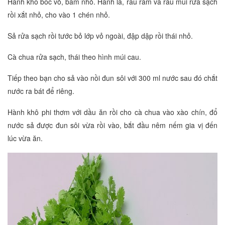
Hành khô bóc vỏ, băm nhỏ. Hành lá, rau răm và rau mùi rửa sạch
rồi xắt nhỏ, cho vào 1 chén nhỏ.
Sả rửa sạch rồi tước bỏ lớp vỏ ngoài, đập dập rồi thái nhỏ.
Cà chua rửa sạch, thái theo hình múi cau.
Tiếp theo bạn cho sả vào nồi đun sôi với 300 ml nước sau đó chắt
nước ra bát để riêng.
Hành khô phi thơm với dầu ăn rồi cho cà chua vào xào chín, đổ
nước sả được đun sôi vừa rồi vào, bắt đầu nêm nếm gia vị đến
lúc vừa ăn.