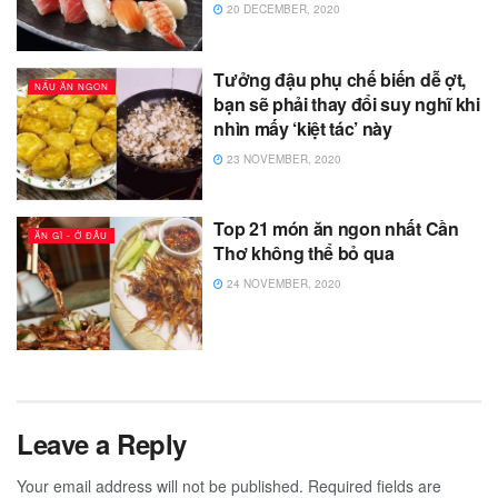
20 DECEMBER, 2020
Tưởng đậu phụ chế biến dễ ợt,
NẤU ĂN NGON
bạn sẽ phải thay đổi suy nghĩ khi
nhìn mấy ‘kiệt tác’ này
23 NOVEMBER, 2020
Top 21 món ăn ngon nhất Cần
ĂN GÌ - Ở ĐÂU
Thơ không thể bỏ qua
24 NOVEMBER, 2020
Leave a Reply
Your email address will not be published.
Required fields are