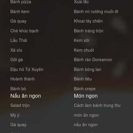
Bánh pizza
Xoài lắc
Bánh kem
Bánh mì nướng muối ớt
Gà quay
Khoai tây chiên
Chè khúc bạch
Bánh tráng trộn
Lẩu Thái
Kem xôi
Xá xíu
Kem chuối
Gỏi gà
Bánh rán Doreamon
Đậu hũ Tứ Xuyên
Bánh bông lan
Hoành thánh
Bánh tiêu
Bánh bò
Bánh crepe
Nấu ăn ngon
Món ngon
Salad trộn
Cách làm bánh trung thu
Mỳ ý
món ăn ngon
Gà quay
nấu ăn ngon