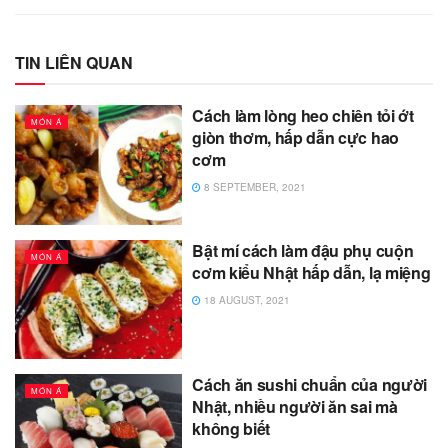
TIN LIÊN QUAN
Cách làm lòng heo chiên tỏi ớt
MÓN Á
giòn thơm, hấp dẫn cực hao
cơm
8 SEPTEMBER, 2021
Bật mí cách làm đậu phụ cuộn
MÓN Á
cơm kiểu Nhật hấp dẫn, lạ miệng
18 AUGUST, 2021
Cách ăn sushi chuẩn của người
MÓN Á
Nhật, nhiều người ăn sai mà
không biết