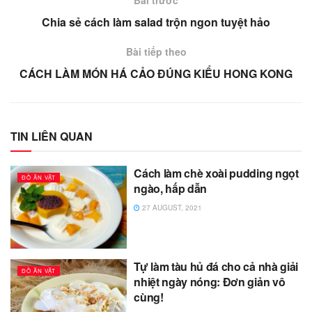
Chia sẻ cách làm salad trộn ngon tuyệt hảo
Bài tiếp theo
CÁCH LÀM MÓN HÁ CẢO ĐÚNG KIỂU HONG KONG
TIN LIÊN QUAN
Cách làm chè xoài pudding ngọt
ĐỒ ĂN VẶT
ngào, hấp dẫn
27 AUGUST, 2021
Tự làm tàu hủ đá cho cả nhà giải
ĐỒ ĂN VẶT
nhiệt ngày nóng: Đơn giản vô
cùng!