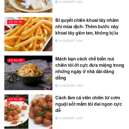
24 AUGUST, 2021
Bí quyết chiên khoai tây nhâm
ĐỒ ĂN VẶT
nhi mùa dịch: Thêm bước này
khoai tây giòn tan, không bị ỉu
16 AUGUST, 2021
Mách bạn cách chế biến nui
ĐỒ ĂN VẶT
chiên tỏi ớt cực đưa miệng trong
những ngày ở nhà dài dăng
dẳng
16 AUGUST, 2021
Cách làm cá viên chiên từ cơm
ĐỒ ĂN VẶT
nguội sốt mắm tỏi dai ngon cực
dễ
12 AUGUST, 2021