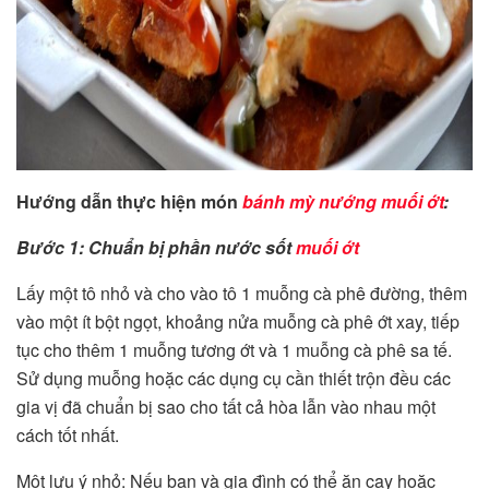
Hướng dẫn thực hiện món
bánh mỳ nướng muối ớt
:
Bước 1: Chuẩn bị phần nước sốt
muối ớt
Lấy một tô nhỏ và cho vào tô 1 muỗng cà phê đường, thêm
vào một ít bột ngọt, khoảng nửa muỗng cà phê ớt xay, tiếp
tục cho thêm 1 muỗng tương ớt và 1 muỗng cà phê sa tế.
Sử dụng muỗng hoặc các dụng cụ cần thiết trộn đều các
gia vị đã chuẩn bị sao cho tất cả hòa lẫn vào nhau một
cách tốt nhất.
Một lưu ý nhỏ: Nếu bạn và gia đình có thể ăn cay hoặc