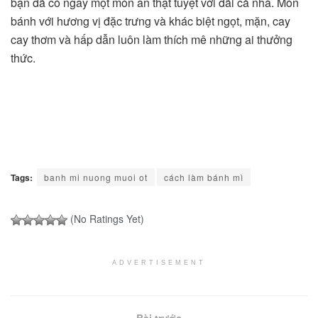
bạn đã có ngay một món ăn thật tuyệt vời đãi cả nhà. Món
bánh với hương vị đặc trưng và khác biệt ngọt, mặn, cay
cay thơm và hấp dẫn luôn làm thích mê những ai thưởng
thức.
Tags:
banh mi nuong muoi ot
cách làm bánh mì
(No Ratings Yet)
ADVERTISEMENT
Bài trước