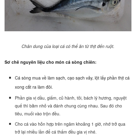
Chân dung của loại cá có thể ăn từ thịt đến ruột.
Sơ chê nguyên liệu cho món cá sòng chiên:
Cá sòng mua về làm sạch, cạo sạch vảy, lột lấy phần thịt cá
xong cắt ra làm đôi.
Phần gia vị dầu, giấm, củ hành, tỏi, bách lý hương, nguyệt
quế thì bằm nhỏ và đánh chung cùng nhau. Sau đó cho
tiêu, muối vào trộn đều.
Cho cá vào hỗn hợp trên ngâm khoảng 1 giờ, nhớ trở qua
trở lại nhiều lần để cá thấm đều gia vị nhé.