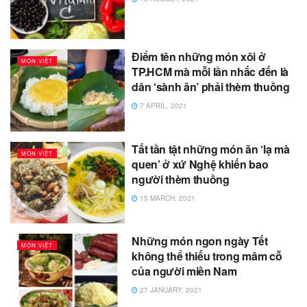
Điểm tên những món xôi ở
MÓN VIỆT
TP.HCM mà mỗi lần nhắc đến là
dân ‘sành ăn’ phải thèm thuồng
7 APRIL, 2021
Tất tần tật những món ăn ‘lạ mà
MÓN VIỆT
quen’ ở xứ Nghệ khiến bao
người thèm thuồng
15 MARCH, 2021
Những món ngon ngày Tết
MÓN VIỆT
không thể thiếu trong mâm cỗ
của người miền Nam
27 JANUARY, 2021