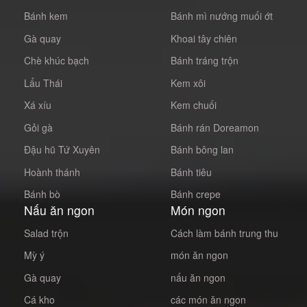
Bánh kem
Bánh mì nướng muối ớt
Gà quay
Khoai tây chiên
Chè khúc bạch
Bánh tráng trộn
Lẩu Thái
Kem xôi
Xá xíu
Kem chuối
Gỏi gà
Bánh rán Doreamon
Đậu hũ Tứ Xuyên
Bánh bông lan
Hoành thánh
Bánh tiêu
Bánh bò
Bánh crepe
Nấu ăn ngon
Món ngon
Salad trộn
Cách làm bánh trung thu
Mỳ ý
món ăn ngon
Gà quay
nấu ăn ngon
Cá kho
các món ăn ngon