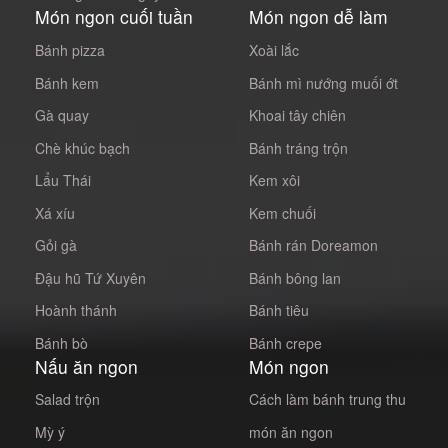
Món ngon cuối tuần
Món ngon dễ làm
Bánh pizza
Xoài lắc
Bánh kem
Bánh mì nướng muối ớt
Gà quay
Khoai tây chiên
Chè khúc bạch
Bánh tráng trộn
Lẩu Thái
Kem xôi
Xá xíu
Kem chuối
Gỏi gà
Bánh rán Doreamon
Đậu hũ Tứ Xuyên
Bánh bông lan
Hoành thánh
Bánh tiêu
Bánh bò
Bánh crepe
Nấu ăn ngon
Món ngon
Salad trộn
Cách làm bánh trung thu
Mỳ ý
món ăn ngon