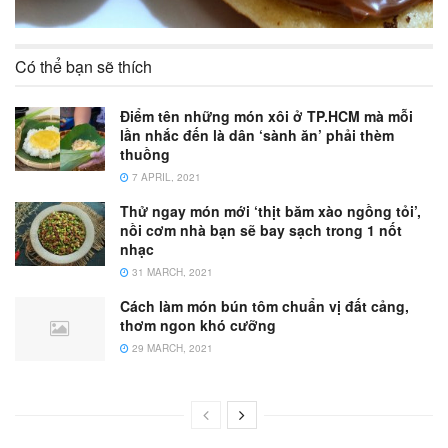
Có thể bạn sẽ thích
Điểm tên những món xôi ở TP.HCM mà mỗi
lần nhắc đến là dân ‘sành ăn’ phải thèm
thuồng
7 APRIL, 2021
Thử ngay món mới ‘thịt băm xào ngồng tỏi’,
nồi cơm nhà bạn sẽ bay sạch trong 1 nốt
nhạc
31 MARCH, 2021
Cách làm món bún tôm chuẩn vị đất cảng,
thơm ngon khó cưỡng
29 MARCH, 2021