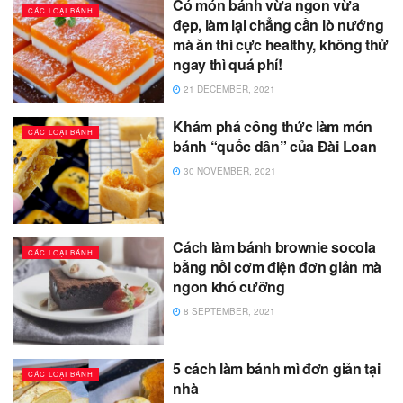
Có món bánh vừa ngon vừa
CÁC LOẠI BÁNH
đẹp, làm lại chẳng cần lò nướng
mà ăn thì cực healthy, không thử
ngay thì quá phí!
21 DECEMBER, 2021
Khám phá công thức làm món
CÁC LOẠI BÁNH
bánh “quốc dân” của Đài Loan
30 NOVEMBER, 2021
Cách làm bánh brownie socola
CÁC LOẠI BÁNH
bằng nồi cơm điện đơn giản mà
ngon khó cưỡng
8 SEPTEMBER, 2021
5 cách làm bánh mì đơn giản tại
CÁC LOẠI BÁNH
nhà