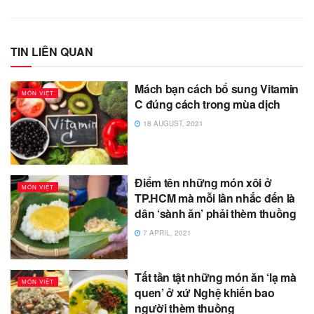
TIN LIÊN QUAN
Mách bạn cách bổ sung Vitamin
MÓN VIỆT
C đúng cách trong mùa dịch
18 AUGUST, 2021
Điểm tên những món xôi ở
MÓN VIỆT
TP.HCM mà mỗi lần nhắc đến là
dân ‘sành ăn’ phải thèm thuồng
7 APRIL, 2021
Tất tần tật những món ăn ‘lạ mà
MÓN VIỆT
quen’ ở xứ Nghệ khiến bao
người thèm thuồng