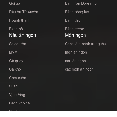
Gỏi gà
Bánh rán Doreamon
Đậu hũ Tứ Xuyên
Bánh bông lan
Hoành thánh
Bánh tiêu
Bánh bò
Bánh crepe
Nấu ăn ngon
Món ngon
Salad trộn
Cách làm bánh trung thu
Mỳ ý
món ăn ngon
Gà quay
nấu ăn ngon
Cá kho
các món ăn ngon
Cơm cuộn
Sushi
Vịt nướng
Cách kho cá
Kim bắp