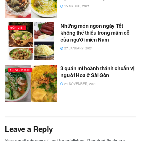
15 MARCH, 2021
Những món ngon ngày Tết
MÓN VIỆT
không thể thiếu trong mâm cỗ
của người miền Nam
27 JANUARY, 2021
3 quán mì hoành thánh chuẩn vị
ĂN GÌ - Ở ĐÂU
người Hoa ở Sài Gòn
24 NOVEMBER, 2020
Leave a Reply
Your email address will not be published.
Required fields are