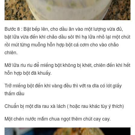
Bước 8 : Bật bếp lên, cho dầu ăn vào một lượng vừa đủ,
bật lửa vừa đến khi chảo dầu sôi thì hạ lửa nhỏ lại một chút
rồi mút từng muỗng hỗn hợp bột cá cơm cho vào chảo
chiên.
Mở lửa riu riu để miếng bột không bị khét, chiên đến khi hết
hỗn hợp bột đã khuấy.
Trở miếng bột đến khi vàng đều thì vớt ra dĩa có lót giấy
thấm dầu
Chuẩn bị một dĩa rau xà lách ( hoặc rau khác tùy ý thích)
Một chén nước mắm chua ngọt thêm chút cay cay.