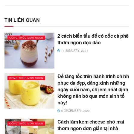
TIN LIÊN QUAN
2 cách biến tấu để có cốc cà phê
CÔNG THỨC MÓN NGON
thơm ngon độc đáo
11 JANUARY, 2021
Để tăng tốc trên hành trình chinh
CÔNG THỨC MÓN NGON
phục da đẹp, dáng xinh những
ngày cuối năm, chị em nhất định
không nên bỏ qua món sinh tố
này!
8 DECEMBER, 2020
Cách làm kem cheese phô mai
CÔNG THỨC MÓN NGON
thơm ngon đơn giản tại nhà