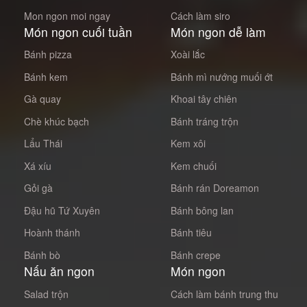
Mon ngon moi ngay
Cách làm siro
Món ngon cuối tuần
Món ngon dễ làm
Bánh pizza
Xoài lắc
Bánh kem
Bánh mì nướng muối ớt
Gà quay
Khoai tây chiên
Chè khúc bạch
Bánh tráng trộn
Lẩu Thái
Kem xôi
Xá xíu
Kem chuối
Gỏi gà
Bánh rán Doreamon
Đậu hũ Tứ Xuyên
Bánh bông lan
Hoành thánh
Bánh tiêu
Bánh bò
Bánh crepe
Nấu ăn ngon
Món ngon
Salad trộn
Cách làm bánh trung thu