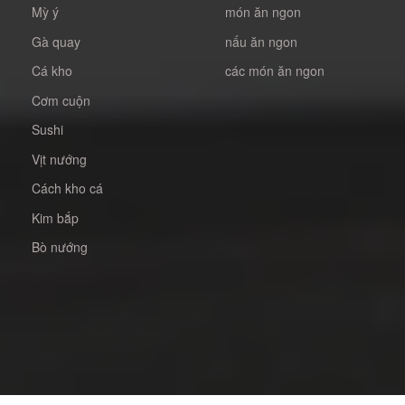
Mỳ ý
món ăn ngon
Gà quay
nấu ăn ngon
Cá kho
các món ăn ngon
Cơm cuộn
Sushi
Vịt nướng
Cách kho cá
Kim bắp
Bò nướng