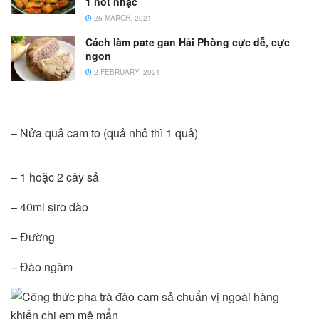
1 nốt nhạc
25 MARCH, 2021
Cách làm pate gan Hải Phòng cực dễ, cực
ngon
2 FEBRUARY, 2021
– Nửa quả cam to (quả nhỏ thì 1 quả)
– 1 hoặc 2 cây sả
– 40ml siro đào
– Đường
– Đào ngâm