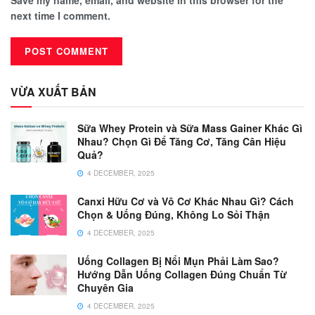
Save my name, email, and website in this browser for the
next time I comment.
VỪA XUẤT BẢN
Sữa Whey Protein và Sữa Mass Gainer Khác Gì
Nhau? Chọn Gì Để Tăng Cơ, Tăng Cân Hiệu
Quả?
4 DECEMBER, 2025
Canxi Hữu Cơ và Vô Cơ Khác Nhau Gì? Cách
Chọn & Uống Đúng, Không Lo Sỏi Thận
4 DECEMBER, 2025
Uống Collagen Bị Nổi Mụn Phải Làm Sao?
Hướng Dẫn Uống Collagen Đúng Chuẩn Từ
Chuyên Gia
4 DECEMBER, 2025