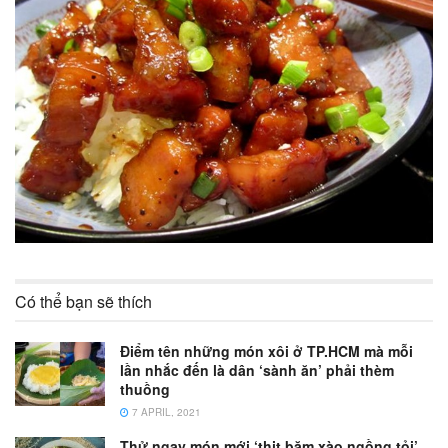
Có thể bạn sẽ thích
Điểm tên những món xôi ở TP.HCM mà mỗi
lần nhắc đến là dân ‘sành ăn’ phải thèm
thuồng
7 APRIL, 2021
Thử ngay món mới ‘thịt băm xào ngồng tỏi’,