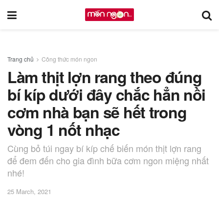
Trang chủ
Công thức món ngon
Làm thịt lợn rang theo đúng
bí kíp dưới đây chắc hẳn nồi
cơm nhà bạn sẽ hết trong
vòng 1 nốt nhạc
Cùng bỏ túi ngay bí kíp chế biến món thịt lợn rang
để đem đến cho gia đình bữa cơm ngon miệng nhất
nhé!
25 March, 2021