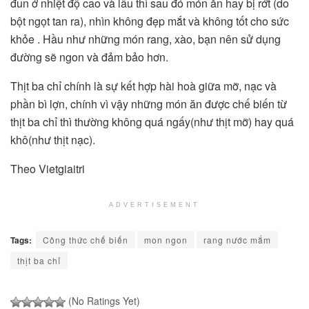
đun ở nhiệt độ cao và lâu thì sau đó món ăn hay bị rớt (do
bột ngọt tan ra), nhìn không đẹp mắt và không tốt cho sức
khỏe . Hầu như những món rang, xào, bạn nên sử dụng
đường sẽ ngon và đảm bảo hơn.
Thịt ba chỉ chính là sự kết hợp hài hoà giữa mỡ, nạc và
phần bì lợn, chính vì vậy những món ăn được chế biến từ
thịt ba chỉ thì thường không quá ngấy(như thịt mỡ) hay quá
khô(như thịt nạc).
Theo Vietgiaitri
ADVERTISEMENT
Tags:
Công thức chế biến
mon ngon
rang nước mắm
thịt ba chỉ
(No Ratings Yet)