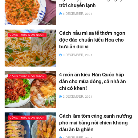
trời chuyển lạnh
8 DECEMBER, 2021
Cách nấu mì sa tế thơm ngon
CÔNG THỨC MÓN NGON
độc đáo chuẩn kiểu Hoa cho
bữa ăn đổi vị
3 DECEMBER, 2021
4 món ăn kiểu Hàn Quốc hấp
CÔNG THỨC MÓN NGON
dẫn cho mùa đông, cả nhà ăn
chỉ có khen!
2 DECEMBER, 2021
Cách làm tôm càng xanh nướng
CÔNG THỨC MÓN NGON
phô mai bằng nồi chiên không
dầu ăn là ghiền
1 DECEMBER, 2021