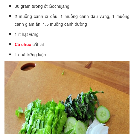
30 gram tương ớt Gochujang
2 muỗng canh xì dầu, 1 muỗng canh dầu vừng, 1 muỗng
canh giấm ăn, 1.5 muỗng canh đường
1 ít hạt vừng
Cà chua
cắt lát
1 quả trứng luộc