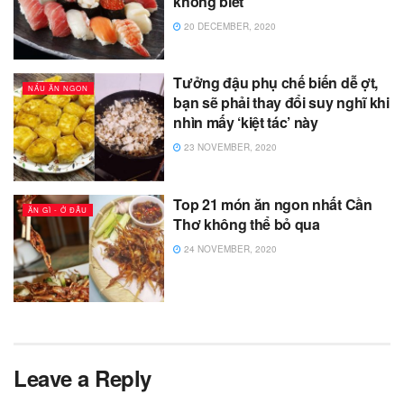
không biết
20 DECEMBER, 2020
Tưởng đậu phụ chế biến dễ ợt,
NẤU ĂN NGON
bạn sẽ phải thay đổi suy nghĩ khi
nhìn mấy ‘kiệt tác’ này
23 NOVEMBER, 2020
Top 21 món ăn ngon nhất Cần
ĂN GÌ - Ở ĐÂU
Thơ không thể bỏ qua
24 NOVEMBER, 2020
Leave a Reply