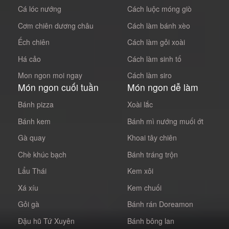
Cá lóc nướng
Cách luộc móng giò
Cơm chiên dương châu
Cách làm bánh xèo
Ếch chiên
Cách làm gỏi xoài
Há cảo
Cách làm sinh tố
Mon ngon moi ngay
Cách làm siro
Món ngon cuối tuần
Món ngon dễ làm
Bánh pizza
Xoài lắc
Bánh kem
Bánh mì nướng muối ớt
Gà quay
Khoai tây chiên
Chè khúc bạch
Bánh tráng trộn
Lẩu Thái
Kem xôi
Xá xíu
Kem chuối
Gỏi gà
Bánh rán Doreamon
Đậu hũ Tứ Xuyên
Bánh bông lan