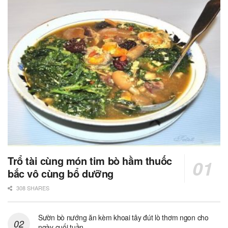
Trổ tài cùng món tim bò hầm thuốc
bắc vô cùng bổ dưỡng
308 SHARES
Sườn bò nướng ăn kèm khoai tây đút lò thơm ngon cho
ngày cuối tuần