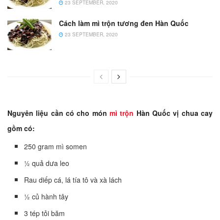
23 SEPTEMBER, 2020
Cách làm mì trộn tương đen Hàn Quốc
23 SEPTEMBER, 2020
Nguyên liệu cần có cho món
mì trộn
Hàn Quốc vị chua cay
gồm có:
250 gram mì somen
½ quả dưa leo
Rau diếp cá, lá tía tô và xà lách
½ củ hành tây
3 tép tỏi băm