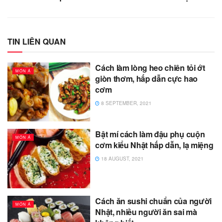
TIN LIÊN QUAN
Cách làm lòng heo chiên tỏi ớt
MÓN Á
giòn thơm, hấp dẫn cực hao
cơm
8 SEPTEMBER, 2021
Bật mí cách làm đậu phụ cuộn
MÓN Á
cơm kiểu Nhật hấp dẫn, lạ miệng
18 AUGUST, 2021
Cách ăn sushi chuẩn của người
MÓN Á
Nhật, nhiều người ăn sai mà